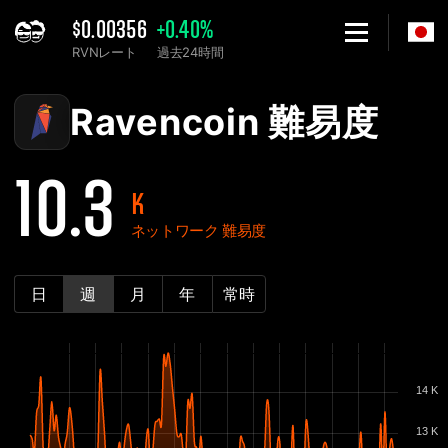
$0.00356
+0.40%
RVNレート
過去24時間
Home
Ravencoin RVN ネットワーク難易度グラフ - 2Miners
Ravencoin 難易度
10.3
K
ネットワーク 難易度
日
週
月
年
常時
14 K
13 K