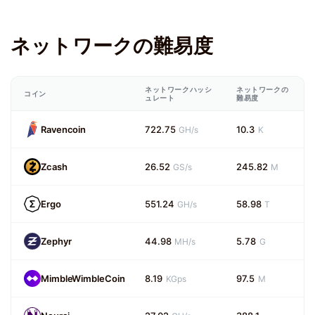
ネットワークの難易度
ネットワークハッシ
ネットワークの
コイン
ュレート
難易度
Ravencoin
722.75
10.3
GH/s
K
Zcash
26.52
245.82
GS/s
M
Ergo
551.24
58.98
GH/s
T
Zephyr
44.98
5.78
MH/s
G
MimbleWimbleCoin
8.19
97.5
KGps
M