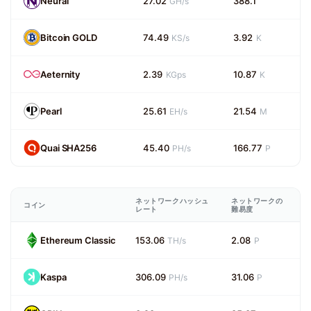
Neurai
27.02
388.1
GH/s
Bitcoin GOLD
74.49
3.92
KS/s
K
Aeternity
2.39
10.87
KGps
K
Pearl
25.61
21.54
EH/s
M
Quai SHA256
45.40
166.77
PH/s
P
ネットワークハッシュ
ネットワークの
コイン
レート
難易度
Ethereum Classic
153.06
2.08
TH/s
P
Kaspa
306.09
31.06
PH/s
P