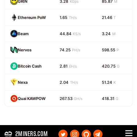
GRIN
3.28
85.87
KGps
M
Ethereum PoW
1.65
21.46
TH/s
T
Beam
44.84
3.24
KS/s
M
Nervos
74.25
598.55
PH/s
P
Bitcoin Cash
2.81
420.75
EH/s
G
Nexa
2.04
51.24
TH/s
K
Quai KAWPOW
267.53
418.31
GH/s
G
2MINERS.COM