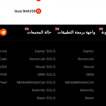
Quai SHA256
نة
واجهة برمجة التطبيقات
حالة المجمعات
rvos
Zephyr SOLO
Zephyr
 Cash
Ravencoin SOLO
Ravencoin
A256
Neurai SOLO
Neurai
WPOW
GRIN SOLO
GRIN
Pearl
MimbleWimbleCoin SOLO
MimbleWimbleCoin
Aeternity SOLO
Aeternity
Beam SOLO
Beam