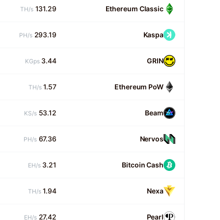
131.29
Ethereum Classic
TH/s
293.19
Kaspa
PH/s
3.44
GRIN
KGps
1.57
Ethereum PoW
TH/s
53.12
Beam
KS/s
67.36
Nervos
PH/s
3.21
Bitcoin Cash
EH/s
1.94
Nexa
TH/s
27.42
Pearl
EH/s