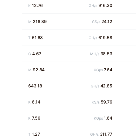
12.76
916.30
K
GH/s
216.89
24.12
M
GS/s
61.68
619.58
T
GH/s
4.67
38.53
G
MH/s
92.84
7.64
M
KGps
643.18
42.85
GH/s
6.14
59.76
K
KS/s
7.56
1.64
K
KGps
1.27
311.77
T
GH/s