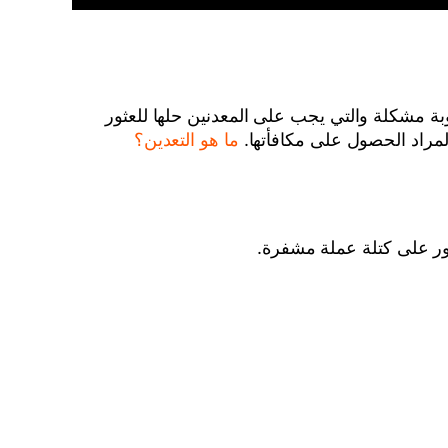
سية لكل عملة مشفرة. Ravencoin صعوبة الشبكة هي صعوبة مشكلة والتي يجب على المعدنين حلها للعثور
ما هو التعدين؟