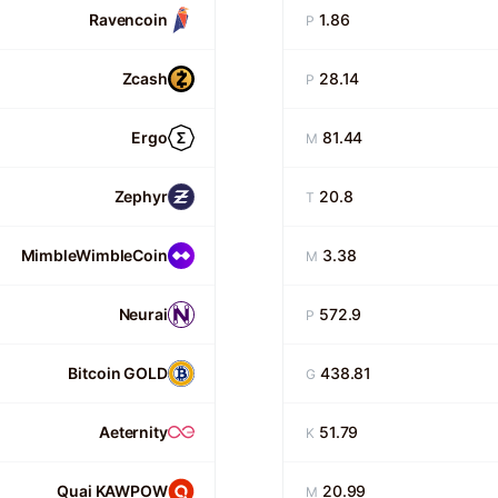
Ravencoin
1.86
P
Zcash
28.14
P
Ergo
81.44
M
Zephyr
20.8
T
MimbleWimbleCoin
3.38
M
Neurai
572.9
P
Bitcoin GOLD
438.81
G
Aeternity
51.79
K
Quai KAWPOW
20.99
M