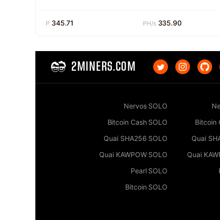
345.71
335.90
P
PH/s
2MINERS.COM
Nervos SOLO
Ne
Bitcoin Cash SOLO
Bitcoin
Quai SHA256 SOLO
Quai SH
Quai KAWPOW SOLO
Quai KA
Pearl SOLO
Bitcoin SOLO