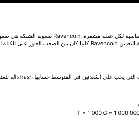
Ravencoin الصعوبة (أو صعوبة الشبكة) هي قيمة أسا
الحصول على مكافأتها.
دنين في المتوسط حسابها hash دالة للعثور على كتلة عملة مشفرة.