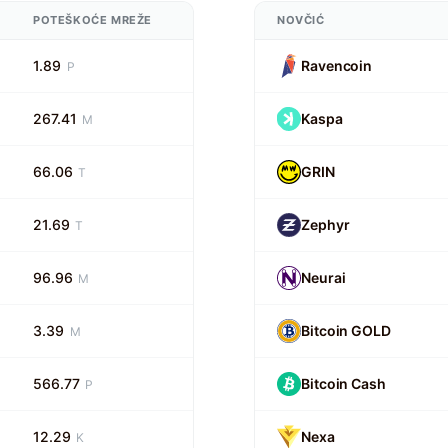
POTEŠKOĆE MREŽE
NOVČIĆ
1.89
Ravencoin
P
267.41
Kaspa
M
66.06
GRIN
T
21.69
Zephyr
T
96.96
Neurai
M
3.39
Bitcoin GOLD
M
566.77
Bitcoin Cash
P
12.29
Nexa
K