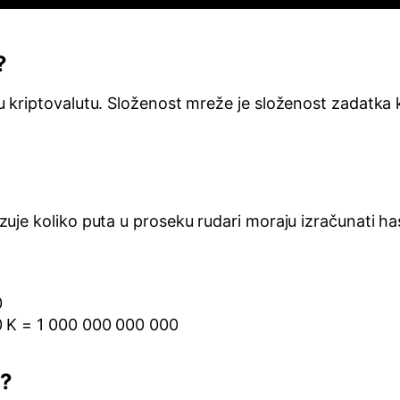
?
kriptovalutu. Složenost mreže je složenost zadatka koj
je koliko puta u proseku rudari moraju izračunati hash
0
0 K = 1 000 000 000 000
a?