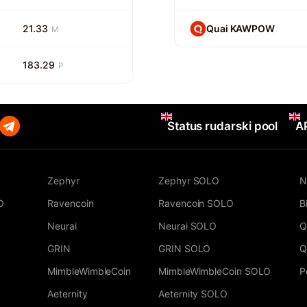
21.33
Quai KAWPOW
M
183.29
P
Status rudarski pool
A
Zephyr
Zephyr SOLO
N
O
Ravencoin
Ravencoin SOLO
B
Neurai
Neurai SOLO
Q
GRIN
GRIN SOLO
Q
MimbleWimbleCoin
MimbleWimbleCoin SOLO
P
Aeternity
Aeternity SOLO