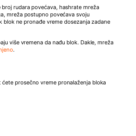
e broj rudara povećava, hashrate mreža
oga, mreža postupno povećava svoju
 dok blok ne pronađe vreme dosezanja zadane
baju više vremena da nađu blok. Dakle, mreža
njeno
.
t ćete prosečno vreme pronalaženja bloka