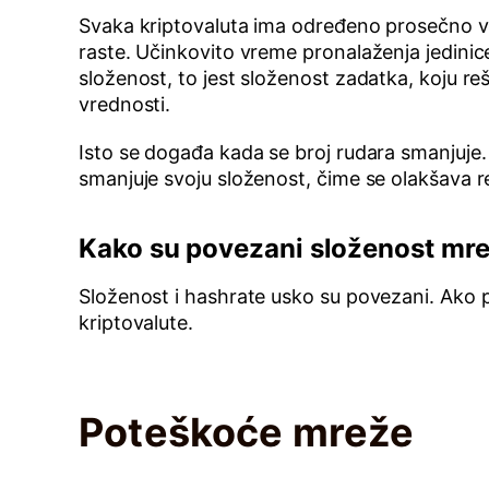
Svaka kriptovaluta ima određeno prosečno v
raste. Učinkovito vreme pronalaženja jedini
složenost, to jest složenost zadatka, koju r
vrednosti.
Isto se događa kada se broj rudara smanjuje
smanjuje svoju složenost, čime se olakšava 
Kako su povezani složenost mre
Složenost i hashrate usko su povezani. Ako
kriptovalute.
Poteškoće mreže