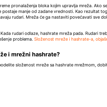
reme pronalaženja bloka kojim upravlja mreža. Ako s
ce postaje manje od zadane vrednosti. Kao rezultat t
ešavaju rudari. Mreža će ga nastaviti povećavati sve
. Kada rudari odlaze, hashrate mreža pada. Rudari tre
rešenje problema.
Složenost mreže i hashrate-a, objaš
že i mrežni hashrate?
 podelite složenost mreže sa hashrate mrežmom, dobi