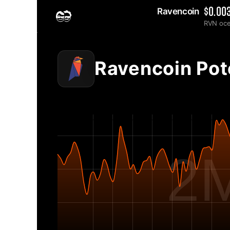
Ravencoin 
$0.00
RVN oc
Home
2MINERS.COM
Ravencoin RVN grafikon mrežnih poteškoća - 2Miners
Ravencoin Po
2M