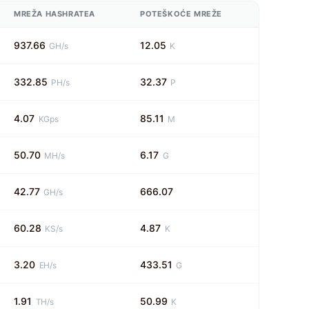
MREŽA HASHRATEA
POTEŠKOĆE MREŽE
937.66
12.05
GH/s
K
332.85
32.37
PH/s
P
4.07
85.11
KGps
M
50.70
6.17
MH/s
G
42.77
666.07
GH/s
60.28
4.87
KS/s
K
3.20
433.51
EH/s
G
1.91
50.99
TH/s
K