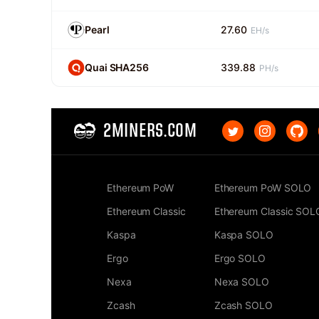
Pearl
27.60
EH/s
Quai SHA256
339.88
PH/s
2MINERS.COM
Ethereum PoW
Ethereum PoW SOLO
Ethereum Classic
Ethereum Classic SOL
Kaspa
Kaspa SOLO
Ergo
Ergo SOLO
Nexa
Nexa SOLO
Zcash
Zcash SOLO