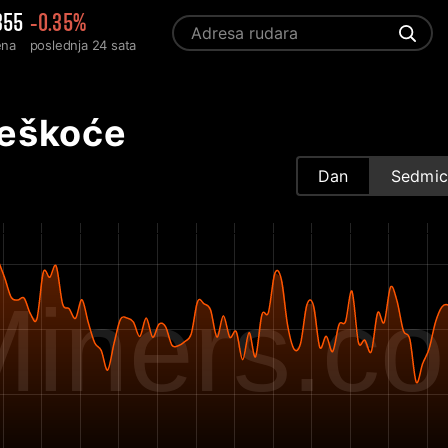
355
-0.35%
ena
poslednja 24 sata
teškoće
Dan
Sedmic
iners.c