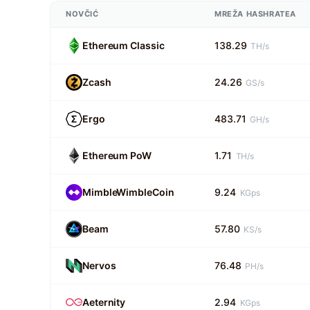
NOVČIĆ
MREŽA HASHRATEA
Ethereum Classic
138.29
TH/s
Zcash
24.26
GS/s
Ergo
483.71
GH/s
Ethereum PoW
1.71
TH/s
MimbleWimbleCoin
9.24
KGps
Beam
57.80
KS/s
Nervos
76.48
PH/s
Aeternity
2.94
KGps