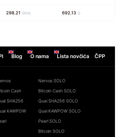
298.21
692.13
GH/s
G
PI
Blog
O nama
Lista novčića
ČPP
ervos
Nervos SOLO
itcoin Cash
Bitcoin Cash SOLO
uai SHA256
Quai SHA256 SOLO
uai KAWPOW
Quai KAWPOW SOLO
earl
Pearl SOLO
Bitcoin SOLO