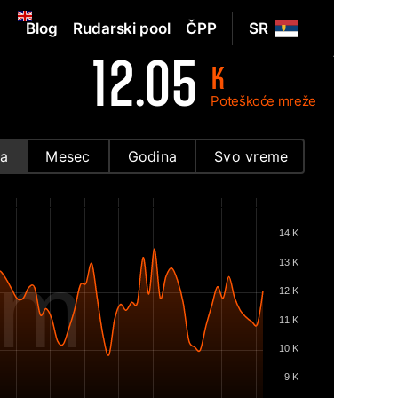
Blog
Rudarski pool
ČPP
SR
12.05
K
Poteškoće mreže
a
Mesec
Godina
Svo vreme
14 K
om
13 K
12 K
11 K
10 K
9 K