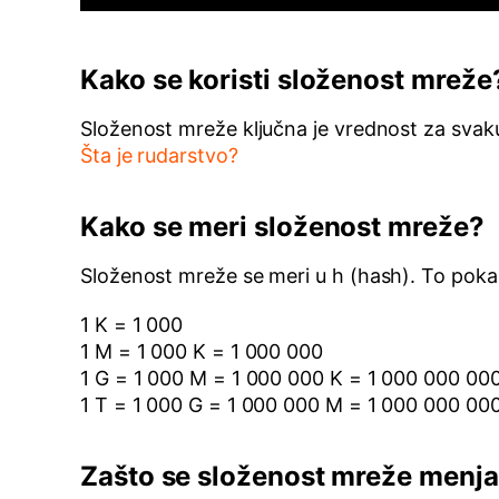
Kako se koristi složenost mreže
Složenost mreže ključna je vrednost za svaku 
Šta je rudarstvo?
Kako se meri složenost mreže?
Složenost mreže se meri u h (hash). To pokazu
1 K = 1 000
1 M = 1 000 K = 1 000 000
1 G = 1 000 M = 1 000 000 K = 1 000 000 00
1 T = 1 000 G = 1 000 000 M = 1 000 000 00
Zašto se složenost mreže menj