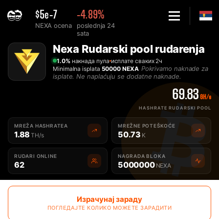
$5e-7
-4.89%
NEXA ocena
poslednja 24
sata
Home
Nexa Rudarski pool rudarenja
Najbolji Nexa rudarski pool za rudarenje - 2Miners
1.0%
накнада пула
исплате сваких 2ч
Pokrivamo naknade za
Minimalna isplata
50000 NEXA
isplate. Ne naplaćuju se dodatne naknade.
69.83
GH/s
HASHRATE RUDARSKI POOL
MREŽA HASHRATEA
MREŽNE POTEŠKOĆE
1.88
50.73
TH/s
K
RUDARI ONLINE
NAGRADA BLOKA
62
5000000
NEXA
Израчунај зараду
ПОГЛЕДАЈТЕ КОЛИКО МОЖЕТЕ ЗАРАДИТИ