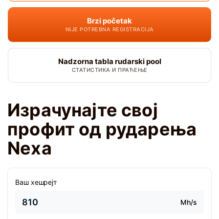
Brzi početak
NIJE POTREBNA REGISTRACIJA
Nadzorna tabla rudarski pool
СТАТИСТИКА И ПРАЋЕЊЕ
Израчунајте свој
профит од рударења
Nexa
Ваш хешрејт
Mh/s