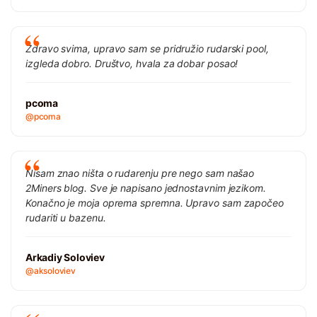
Zdravo svima, upravo sam se pridružio rudarski pool,
izgleda dobro. Društvo, hvala za dobar posao!
pcoma
@pcoma
Nisam znao ništa o rudarenju pre nego sam našao
2Miners blog. Sve je napisano jednostavnim jezikom.
Konačno je moja oprema spremna. Upravo sam započeo
rudariti u bazenu.
Arkadiy Soloviev
@aksoloviev