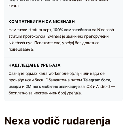
kvara.
КОМПАТИБИЛАН СА NICEHASH
Наменски stratum порт,
100% компатибилан
са Nicehash
stratum протоколом. 2Miners је званично препоручени
Nicehash пул. Повежите свој уређај без додатног
подешавања.
НАДГЛЕДАЊЕ УРЕЂАЈА
Сазнајте одмах када worker оде офлајн или када се
пронађе нови блок. Обавештења путем
Telegram бота,
имејла
и
2Miners мобилне апликације
за iOS и Android —
бесплатно за неограничен број уређаја.
Nexa vodič rudarenja