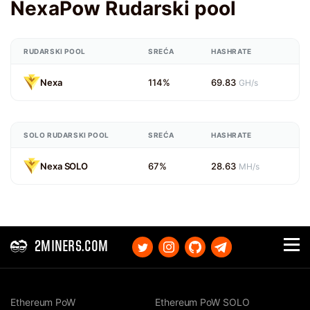
NexaPow Rudarski pool
RUDARSKI POOL
SREĆA
HASHRATE
Nexa
114%
69.83
GH/s
SOLO RUDARSKI POOL
SREĆA
HASHRATE
Nexa SOLO
67%
28.63
MH/s
2MINERS.COM
Ethereum PoW
Ethereum PoW SOLO