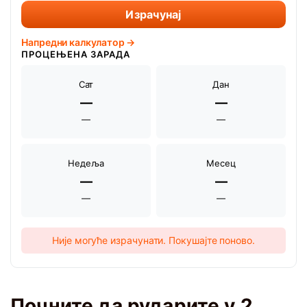
Израчунај
Напредни калкулатор →
ПРОЦЕЊЕНА ЗАРАДА
Сат
Дан
—
—
—
—
Недеља
Месец
—
—
—
—
Није могуће израчунати. Покушајте поново.
Почните да рударите у 2