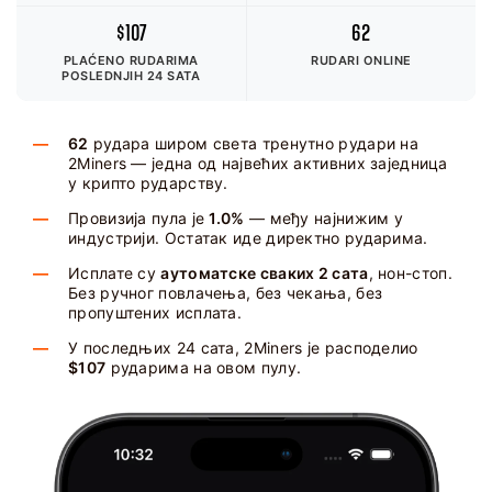
$107
62
PLAĆENO RUDARIMA
RUDARI ONLINE
POSLEDNJIH 24 SATA
62
рудара широм света тренутно рудари на
2Miners — једна од највећих активних заједница
у крипто рударству.
Провизија пула је
1.0%
— међу најнижим у
индустрији. Остатак иде директно рударима.
Исплате су
аутоматске сваких 2 сата
, нон-стоп.
Без ручног повлачења, без чекања, без
пропуштених исплата.
У последњих 24 сата, 2Miners је расподелио
$107
рударима на овом пулу.