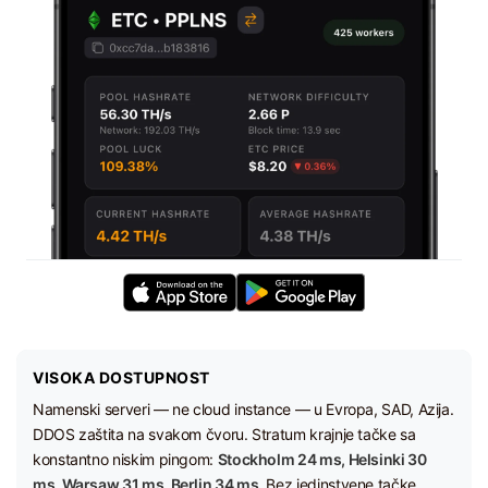
VISOKA DOSTUPNOST
Namenski serveri — ne cloud instance — u Evropa, SAD, Azija.
DDOS zaštita na svakom čvoru. Stratum krajnje tačke sa
konstantno niskim pingom:
Stockholm 24 ms, Helsinki 30
ms, Warsaw 31 ms, Berlin 34 ms.
Bez jedinstvene tačke