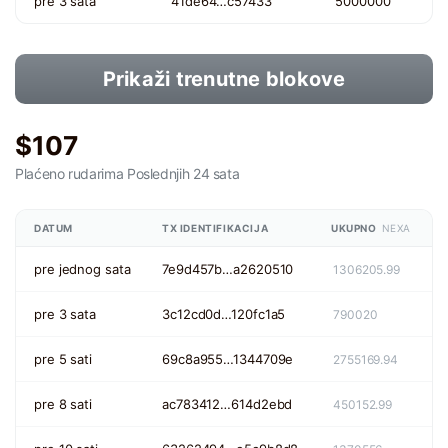
pre 3 sata
41de64…c57433
5000000
Prikaži trenutne blokove
$107
Plaćeno rudarima
Poslednjih 24 sata
DATUM
TX IDENTIFIKACIJA
UKUPNO
NEXA
pre jednog sata
7e9d457b…a2620510
1306205.99
pre 3 sata
3c12cd0d…120fc1a5
790020
pre 5 sati
69c8a955…1344709e
2755169.94
pre 8 sati
ac783412…614d2ebd
450152.99