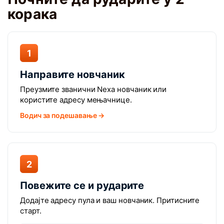
корака
1
Направите новчаник
Преузмите званични Nexa новчаник или
користите адресу мењачнице.
Водич за подешавање →
2
Повежите се и рударите
Додајте адресу пула и ваш новчаник. Притисните
старт.