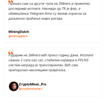
Прешао сам са другог пула на 2Miners и приметио
доследније исплате. Накнада од 1% је фер, а
обавештења Telegram бота су веома корисна за
даљинско праћење мојих ригова.
MiningDutch
@miningdutch
Рударим на 2Miners већ преко годину дана. Исплате
сваких 2 сата као сат, стабилни сервери и PPLNS
систем награда је транспарентан. Већ сам
препоручио неколицини пријатеља.
CryptoMiner_Pro
@cryptominerpro