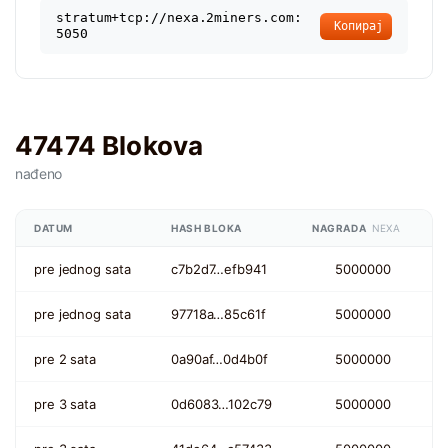
stratum+tcp://nexa.2miners.com:
Копирај
5050
47474 Blokova
nađeno
DATUM
HASH BLOKA
NAGRADA
NEXA
pre jednog sata
c7b2d7…efb941
5000000
pre jednog sata
97718a…85c61f
5000000
pre 2 sata
0a90af…0d4b0f
5000000
pre 3 sata
0d6083…102c79
5000000