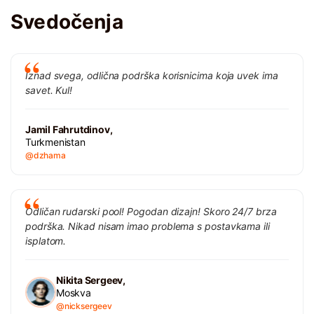
Svedočenja
Iznad svega, odlična podrška korisnicima koja uvek ima
savet. Kul!
Jamil Fahrutdinov,
Turkmenistan
@dzhama
Odličan rudarski pool! Pogodan dizajn! Skoro 24/7 brza
podrška. Nikad nisam imao problema s postavkama ili
isplatom.
Nikita Sergeev,
Moskva
@nicksergeev