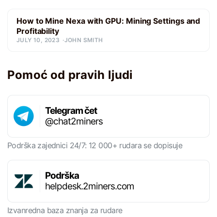
How to Mine Nexa with GPU: Mining Settings and
Profitability
JULY 10, 2023
JOHN SMITH
Pomoć od pravih ljudi
Telegram čet
@chat2miners
Podrška zajednici 24/7: 12 000+ rudara se dopisuje
Podrška
helpdesk.2miners.com
Izvanredna baza znanja za rudare