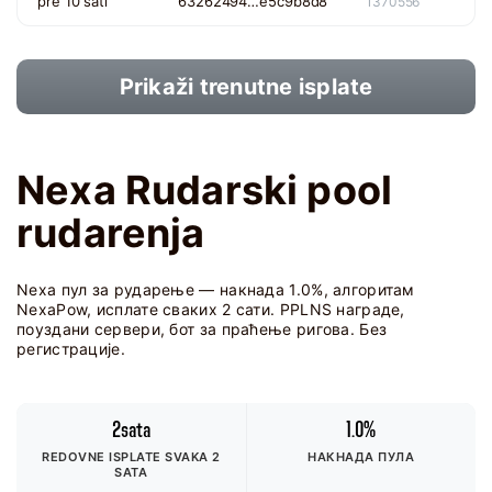
pre 10 sati
63262494…e5c9b8d8
1370556
Prikaži trenutne isplate
Nexa Rudarski pool
rudarenja
Nexa пул за рударење — накнада 1.0%, алгоритам
NexaPow, исплате сваких 2 сати. PPLNS награде,
поуздани сервери, бот за праћење ригова. Без
регистрације.
2sata
1.0%
REDOVNE ISPLATE SVAKA 2
НАКНАДА ПУЛА
SATA