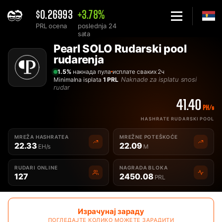
$0.26993
+3.78%
PRL ocena
poslednja 24
sata
Home
Pearl SOLO Rudarski pool
Solo Pearl PRL rudarski pool za rudarenje - 2Miners
rudarenja
1.5%
накнада пула
исплате сваких 2ч
Naknade za isplatu snosi
Minimalna isplata
1 PRL
rudar
41.40
PH/s
HASHRATE RUDARSKI POOL
MREŽA HASHRATEA
MREŽNE POTEŠKOĆE
22.33
22.09
EH/s
M
RUDARI ONLINE
NAGRADA BLOKA
127
2450.08
PRL
Израчунај зараду
ПОГЛЕДАЈТЕ КОЛИКО МОЖЕТЕ ЗАРАДИТИ