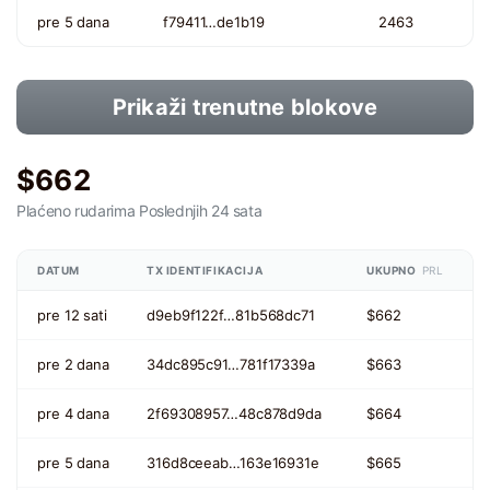
pre 5 dana
f79411…de1b19
2463
Prikaži trenutne blokove
$662
Plaćeno rudarima
Poslednjih 24 sata
DATUM
TX IDENTIFIKACIJA
UKUPNO
PRL
pre 12 sati
d9eb9f122f…81b568dc71
$662
pre 2 dana
34dc895c91…781f17339a
$663
pre 4 dana
2f69308957…48c878d9da
$664
pre 5 dana
316d8ceeab…163e16931e
$665