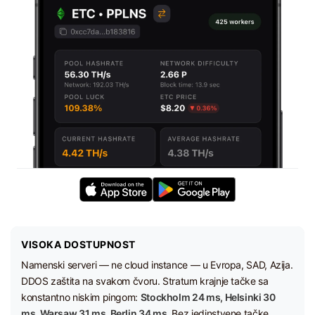
VISOKA DOSTUPNOST
Namenski serveri — ne cloud instance — u Evropa, SAD, Azija.
DDOS zaštita na svakom čvoru. Stratum krajnje tačke sa
konstantno niskim pingom:
Stockholm 24 ms, Helsinki 30
ms, Warsaw 31 ms, Berlin 34 ms.
Bez jedinstvene tačke