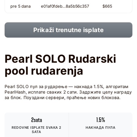
pre 5 dana
e01af0fdeb…8a5b56c357
$665
Prikaži trenutne isplate
Pearl SOLO Rudarski
pool rudarenja
Pearl SOLO пул за рударење — накнада 1.5%, алгоритам
PearlHash, исплате сваких 2 сати. Задржите целу награду
за блок. Поуздани сервери, праћење нових блокова.
2sata
1.5%
REDOVNE ISPLATE SVAKA 2
НАКНАДА ПУЛА
SATA