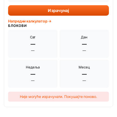
Израчунај
Напредни калкулатор →
БЛОКОВИ
Сат
Дан
—
—
—
—
Недеља
Месец
—
—
—
—
Није могуће израчунати. Покушајте поново.