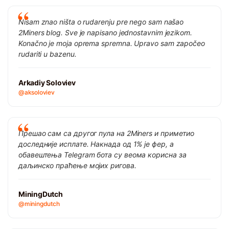
Nisam znao ništa o rudarenju pre nego sam našao
2Miners blog. Sve je napisano jednostavnim jezikom.
Konačno je moja oprema spremna. Upravo sam započeo
rudariti u bazenu.
Arkadiy Soloviev
@aksoloviev
Прешао сам са другог пула на 2Miners и приметио
доследније исплате. Накнада од 1% је фер, а
обавештења Telegram бота су веома корисна за
даљинско праћење мојих ригова.
MiningDutch
@miningdutch