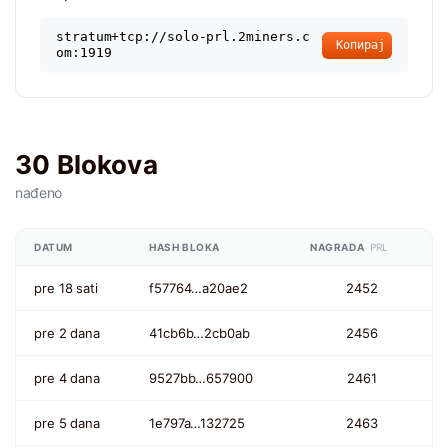
stratum+tcp://solo-prl.2miners.c
Копирај
om:1919
30 Blokova
nađeno
DATUM
HASH BLOKA
NAGRADA
PRL
pre 18 sati
f57764…a20ae2
2452
pre 2 dana
41cb6b…2cb0ab
2456
pre 4 dana
9527bb…657900
2461
pre 5 dana
1e797a…132725
2463