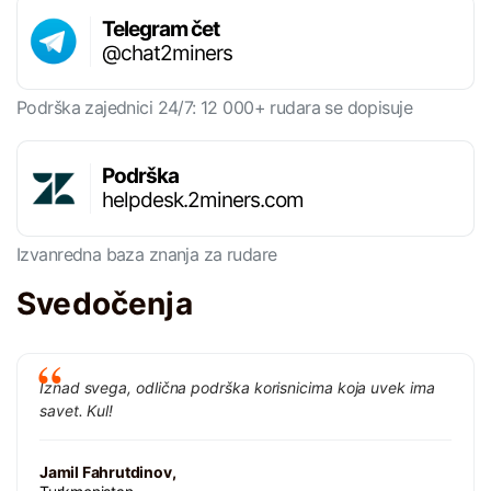
Telegram čet
@chat2miners
Podrška zajednici 24/7: 12 000+ rudara se dopisuje
Podrška
helpdesk.2miners.com
Izvanredna baza znanja za rudare
Svedočenja
Iznad svega, odlična podrška korisnicima koja uvek ima
savet. Kul!
Jamil Fahrutdinov,