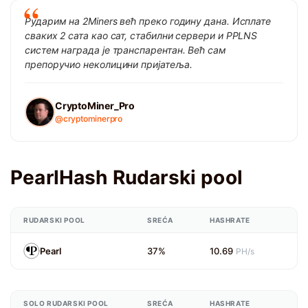
Рударим на 2Miners већ преко годину дана. Исплате
сваких 2 сата као сат, стабилни сервери и PPLNS
систем награда је транспарентан. Већ сам
препоручио неколицини пријатеља.
CryptoMiner_Pro
@cryptominerpro
PearlHash Rudarski pool
RUDARSKI POOL
SREĆA
HASHRATE
Pearl
37%
10.69
PH/s
SOLO RUDARSKI POOL
SREĆA
HASHRATE