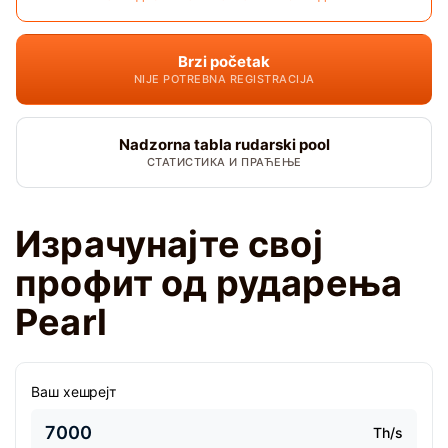
Brzi početak
NIJE POTREBNA REGISTRACIJA
Nadzorna tabla rudarski pool
СТАТИСТИКА И ПРАЋЕЊЕ
Израчунајте свој
профит од рударења
Pearl
Ваш хешрејт
Th/s