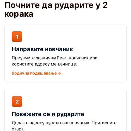
Почните да рударите у 2
корака
1
Направите новчаник
Преузмите званични Pearl новчаник или
користите адресу мењачнице.
Водич за подешавање →
2
Повежите се и рударите
Додајте адресу пула и ваш новчаник. Притисните
старт.