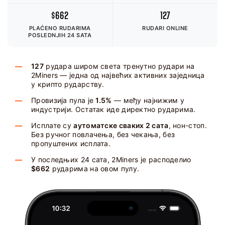
$662
127
PLAĆENO RUDARIMA
RUDARI ONLINE
POSLEDNJIH 24 SATA
127
рудара широм света тренутно рудари на
2Miners — једна од највећих активних заједница
у крипто рударству.
Провизија пула је
1.5%
— међу најнижим у
индустрији. Остатак иде директно рударима.
Исплате су
аутоматске сваких 2 сата
, нон-стоп.
Без ручног повлачења, без чекања, без
пропуштених исплата.
У последњих 24 сата, 2Miners је расподелио
$662
рударима на овом пулу.