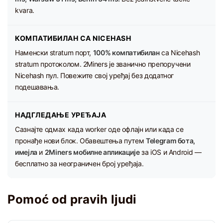
kvara.
КОМПАТИБИЛАН СА NICEHASH
Наменски stratum порт,
100% компатибилан
са Nicehash
stratum протоколом. 2Miners је званично препоручени
Nicehash пул. Повежите свој уређај без додатног
подешавања.
НАДГЛЕДАЊЕ УРЕЂАЈА
Сазнајте одмах када worker оде офлајн или када се
пронађе нови блок. Обавештења путем
Telegram бота,
имејла
и
2Miners мобилне апликације
за iOS и Android —
бесплатно за неограничен број уређаја.
Pomoć od pravih ljudi