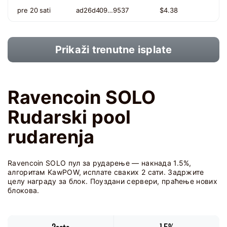
pre 20 sati
ad26d409…9537
$4.38
Prikaži trenutne isplate
Ravencoin SOLO
Rudarski pool
rudarenja
Ravencoin SOLO пул за рударење — накнада 1.5%,
алгоритам KawPOW, исплате сваких 2 сати. Задржите
целу награду за блок. Поуздани сервери, праћење нових
блокова.