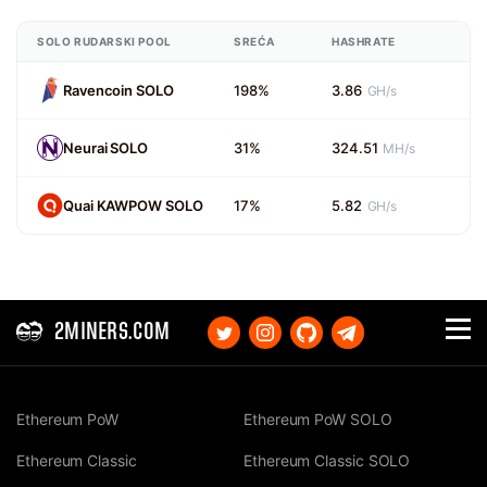
SOLO RUDARSKI POOL
SREĆA
HASHRATE
Ravencoin SOLO
198%
3.86
GH/s
Neurai SOLO
31%
324.51
MH/s
Quai KAWPOW SOLO
17%
5.82
GH/s
2MINERS.COM
Ethereum PoW
Ethereum PoW SOLO
Ethereum Classic
Ethereum Classic SOLO