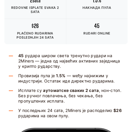
2sata
1.5%
REDOVNE ISPLATE SVAKA 2
НАКНАДА ПУЛА
SATA
$26
45
PLAĆENO RUDARIMA
RUDARI ONLINE
POSLEDNJIH 24 SATA
45
рудара широм света тренутно рудари на
2Miners — једна од највећих активних заједница
у крипто рударству.
Провизија пула је
1.5%
— међу најнижим у
индустрији. Остатак иде директно рударима.
Исплате су
аутоматске сваких 2 сата
, нон-стоп.
Без ручног повлачења, без чекања, без
пропуштених исплата.
У последњих 24 сата, 2Miners је расподелио
$26
рударима на овом пулу.