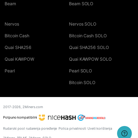
Beam
Beam SOLO
Nervos
Nervos SOLO
Bitcoin Cash
Bitcoin Cash SOLO
Quai SHA256
Quai SHA256 SOLO
Quai KAWPOW
Quai KAWPOW SOLO
Pearl
Pearl SOLO
Bitcoin SOLO
2017-2026,
2Miners.com
Potpuno kompatibilni
Rudarski pool rudarenja poređenje
Polica privatnosti
Uveti korištenja
2Miners_PPLNS, 2Miners_SOLO