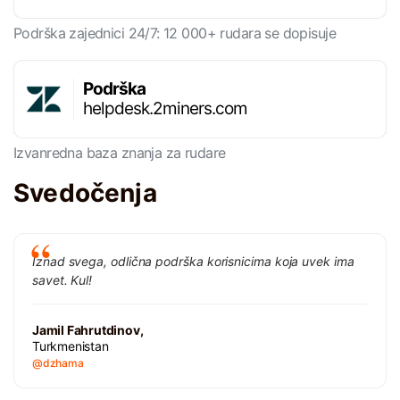
Podrška zajednici 24/7: 12 000+ rudara se dopisuje
Podrška
helpdesk.2miners.com
Izvanredna baza znanja za rudare
Svedočenja
Iznad svega, odlična podrška korisnicima koja uvek ima
savet. Kul!
Jamil Fahrutdinov,
Turkmenistan
@dzhama