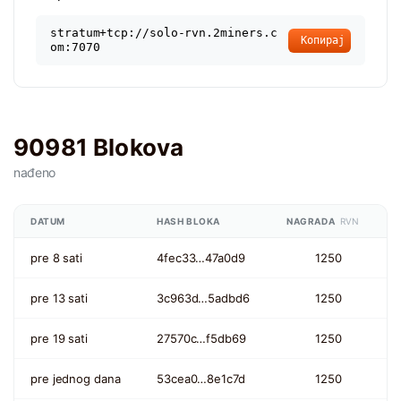
stratum+tcp://solo-rvn.2miners.c
Копирај
om:7070
90981 Blokova
nađeno
DATUM
HASH BLOKA
NAGRADA
RVN
pre 8 sati
4fec33…47a0d9
1250
pre 13 sati
3c963d…5adbd6
1250
pre 19 sati
27570c…f5db69
1250
pre jednog dana
53cea0…8e1c7d
1250