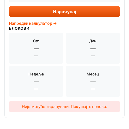
Израчунај
Напредни калкулатор →
БЛОКОВИ
Сат
Дан
—
—
—
—
Недеља
Месец
—
—
—
—
Није могуће израчунати. Покушајте поново.