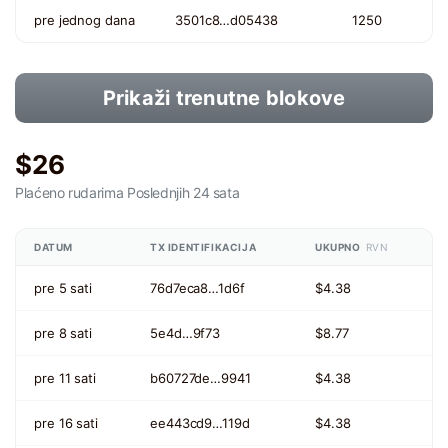
pre jednog dana
3501c8…d05438
1250
Prikaži trenutne blokove
$26
Plaćeno rudarima
Poslednjih 24 sata
DATUM
TX IDENTIFIKACIJA
UKUPNO
RVN
pre 5 sati
76d7eca8…1d6f
$4.38
pre 8 sati
5e4d…9f73
$8.77
pre 11 sati
b60727de…9941
$4.38
pre 16 sati
ee443cd9…119d
$4.38