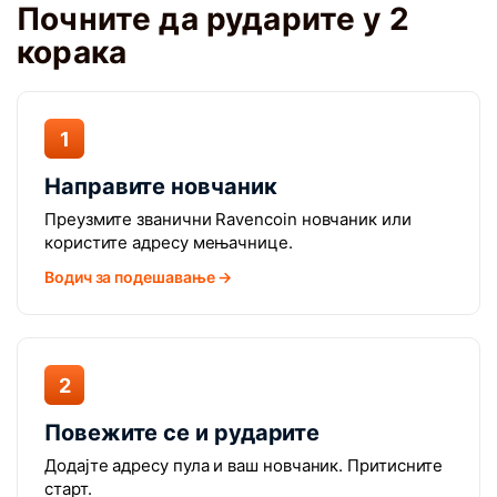
Почните да рударите у 2
корака
1
Направите новчаник
Преузмите званични Ravencoin новчаник или
користите адресу мењачнице.
Водич за подешавање →
2
Повежите се и рударите
Додајте адресу пула и ваш новчаник. Притисните
старт.