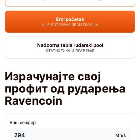
Brzi početak
NIJE POTREBNA REGISTRACIJA
Nadzorna tabla rudarski pool
СТАТИСТИКА И ПРАЋЕЊЕ
Израчунајте свој
профит од рударења
Ravencoin
Ваш хешрејт
Mh/s