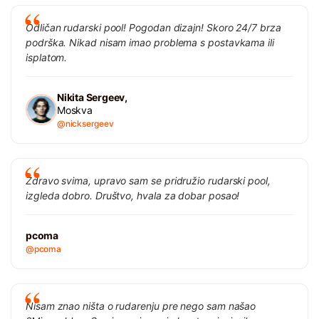
Odličan rudarski pool! Pogodan dizajn! Skoro 24/7 brza
podrška. Nikad nisam imao problema s postavkama ili
isplatom.
Nikita Sergeev,
Moskva
@nicksergeev
Zdravo svima, upravo sam se pridružio rudarski pool,
izgleda dobro. Društvo, hvala za dobar posao!
pcoma
@pcoma
Nisam znao ništa o rudarenju pre nego sam našao