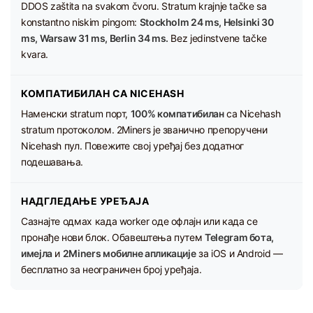
DDOS zaštita na svakom čvoru. Stratum krajnje tačke sa
konstantno niskim pingom:
Stockholm 24 ms, Helsinki 30
ms, Warsaw 31 ms, Berlin 34 ms.
Bez jedinstvene tačke
kvara.
КОМПАТИБИЛАН СА NICEHASH
Наменски stratum порт,
100% компатибилан
са Nicehash
stratum протоколом. 2Miners је званично препоручени
Nicehash пул. Повежите свој уређај без додатног
подешавања.
НАДГЛЕДАЊЕ УРЕЂАЈА
Сазнајте одмах када worker оде офлајн или када се
пронађе нови блок. Обавештења путем
Telegram бота,
имејла
и
2Miners мобилне апликације
за iOS и Android —
бесплатно за неограничен број уређаја.