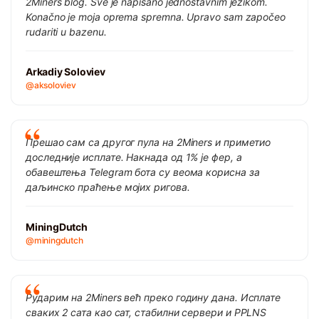
2Miners blog. Sve je napisano jednostavnim jezikom.
Konačno je moja oprema spremna. Upravo sam započeo
rudariti u bazenu.
Arkadiy Soloviev
@aksoloviev
Прешао сам са другог пула на 2Miners и приметио
доследније исплате. Накнада од 1% је фер, а
обавештења Telegram бота су веома корисна за
даљинско праћење мојих ригова.
MiningDutch
@miningdutch
Рударим на 2Miners већ преко годину дана. Исплате
сваких 2 сата као сат, стабилни сервери и PPLNS