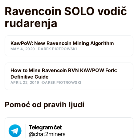
Ravencoin SOLO vodič
rudarenja
KawPoW: New Ravencoin Mining Algorithm
MAY 4, 2020
DAREK PIOTROWSKI
How to Mine Ravencoin RVN KAWPOW Fork:
Definitive Guide
APRIL 22, 2019
DAREK PIOTROWSKI
Pomoć od pravih ljudi
Telegram čet
@chat2miners