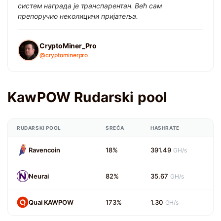
систем награда је транспарентан. Већ сам
препоручио неколицини пријатеља.
CryptoMiner_Pro
@cryptominerpro
KawPOW Rudarski pool
RUDARSKI POOL
SREĆA
HASHRATE
Ravencoin
18%
391.49
GH/s
Neurai
82%
35.67
GH/s
Quai KAWPOW
173%
1.30
GH/s