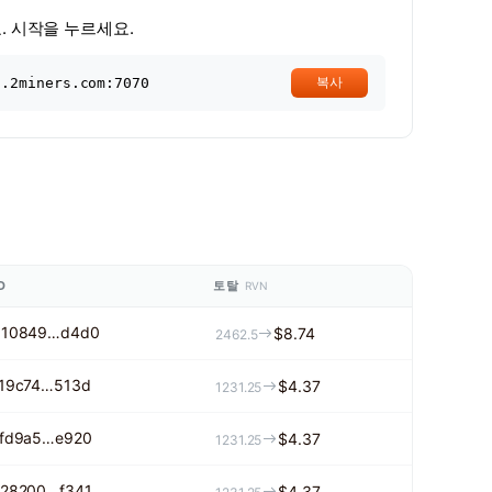
. 시작을 누르세요.
n.2miners.com:7070
복사
액
D
토탈
RVN
b10849…d4d0
$8.74
2462.5
19c74…513d
$4.37
1231.25
fd9a5…e920
$4.37
1231.25
28200…f341
$4.37