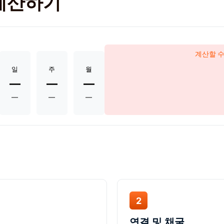
 계산하기
계산할 수
일
주
월
—
—
—
—
—
—
2
연결 및 채굴