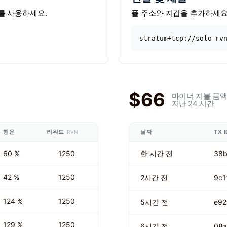
소를 사용하세요.
풀 주소와 지갑을 추가하세요
stratum+tcp://solo-rv
$66
마이너 지불 금
지난 24 시간
행운
리워드
날짜
TX I
RVN
60 %
1250
한 시간 전
38
42 %
1250
2시간 전
9c1
124 %
1250
5시간 전
e92
129 %
1250
6시간 전
08a