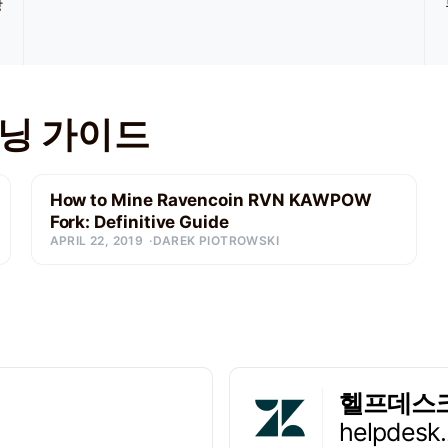
장
마이닝 가이드
How to Mine Ravencoin RVN KAWPOW
Fork: Definitive Guide
APRIL 22, 2019
DAREK PIOTROWSKI
헬프데스
helpdesk