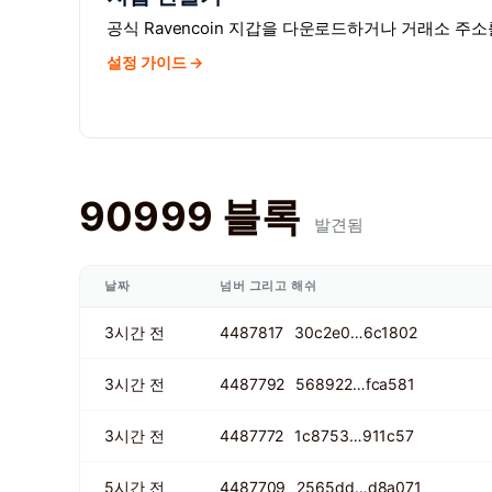
공식 Ravencoin 지갑을 다운로드하거나 거래소 주
설정 가이드 →
90999 블록
발견됨
날짜
넘버 그리고 해쉬
3시간 전
4487817
30c2e0…6c1802
3시간 전
4487792
568922…fca581
3시간 전
4487772
1c8753…911c57
5시간 전
4487709
2565dd…d8a071