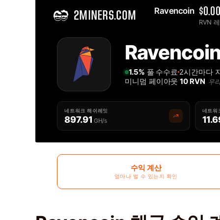
Ravencoin 
$0.0
2MINERS.COM
RVN 
Home
Ravencoi
솔로 Ravencoin RVN 마이닝 풀 - 2Miners
1.5%
풀 수수료
2시간마다 
미니멈 페이아웃
10 RVN
우리
네트워크 해쉬레잇
네트워
897.91
11.6
GH/s
수익 계산
얼마나 벌 수 있는지 확인