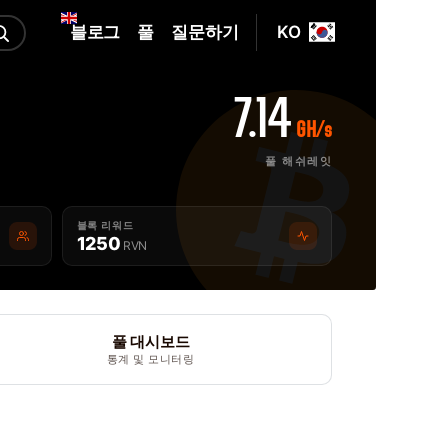
블로그
풀
질문하기
KO
7.14
GH/s
풀 해쉬레잇
블록 리워드
1250
RVN
풀 대시보드
통계 및 모니터링