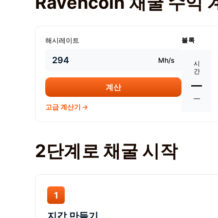
Ravencoin 채굴 수익
해시레이트
블록
Mh/s
시
간
—
계산
—
고급 계산기 →
2단계로 채굴 시작
1
지갑 만들기