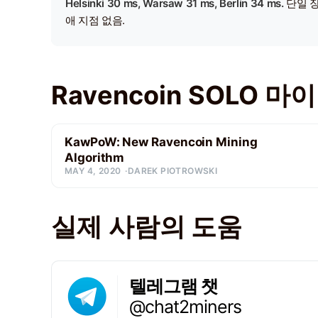
Helsinki 30 ms, Warsaw 31 ms, Berlin 34 ms.
단일 
애 지점 없음.
Ravencoin SOLO 
KawPoW: New Ravencoin Mining
Algorithm
MAY 4, 2020
DAREK PIOTROWSKI
실제 사람의 도움
텔레그램 챗
@chat2miners