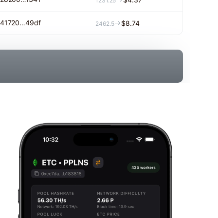
1231.25
41720…49df
$8.74
2462.5