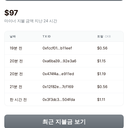
$97
마이너 지불 금액
지난 24 시간
날짜
TX ID
토탈
CKB
19분 전
0xfccf01…b11eef
$0.56
20분 전
0xa6ba39…92e3a6
$1.15
20분 전
0x474f4a…e911ed
$1.19
21분 전
0x12f82e…7cf169
$0.56
한 시간 전
0x3f3dc3…504fda
$1.11
최근 지불금 보기