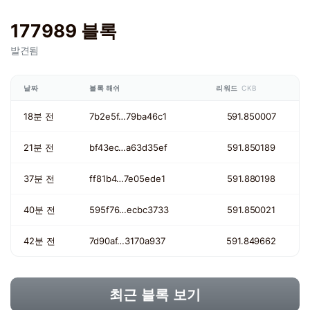
177989 블록
발견됨
날짜
블록 해쉬
리워드
CKB
18분 전
7b2e5f…79ba46c1
591.850007
21분 전
bf43ec…a63d35ef
591.850189
37분 전
ff81b4…7e05ede1
591.880198
40분 전
595f76…ecbc3733
591.850021
42분 전
7d90af…3170a937
591.849662
최근 블록 보기