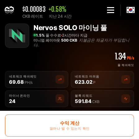
$0.00083
+0.58%
CKB 레이트
지난 24 시간
Home
Nervos SOLO 마이닝 풀
솔로 Nervos CKB 마이닝 풀 - 2Miners
1.5%
풀 수수료
2시간마다 지급
지불금은 채굴자가 부담합니
미니멈 페이아웃
500 CKB
다.
1.34
PH/s
풀 해쉬레잇
네트워크 해쉬레잇
네트워크 어려움
69.68
623.02
PH/s
P
마이너 온라인
블록 리워드
24
591.84
CKB
수익 계산
얼마나 벌 수 있는지 확인