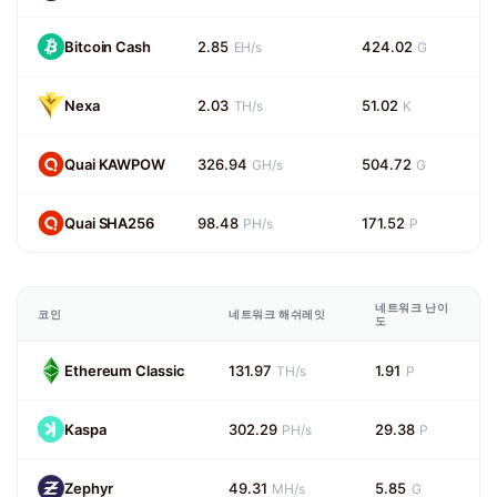
Bitcoin Cash
2.85
424.02
EH/s
G
Nexa
2.03
51.02
TH/s
K
Quai KAWPOW
326.94
504.72
GH/s
G
Quai SHA256
98.48
171.52
PH/s
P
네트워크 난이
코인
네트워크 해쉬레잇
도
Ethereum Classic
131.97
1.91
TH/s
P
Kaspa
302.29
29.38
PH/s
P
Zephyr
49.31
5.85
MH/s
G