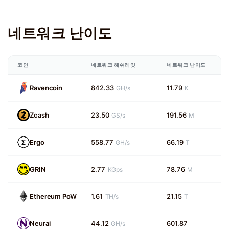
네트워크 난이도
코인
네트워크 해쉬레잇
네트워크 난이도
Ravencoin
842.33
11.79
GH/s
K
Zcash
23.50
191.56
GS/s
M
Ergo
558.77
66.19
GH/s
T
GRIN
2.77
78.76
KGps
M
Ethereum PoW
1.61
21.15
TH/s
T
Neurai
44.12
601.87
GH/s