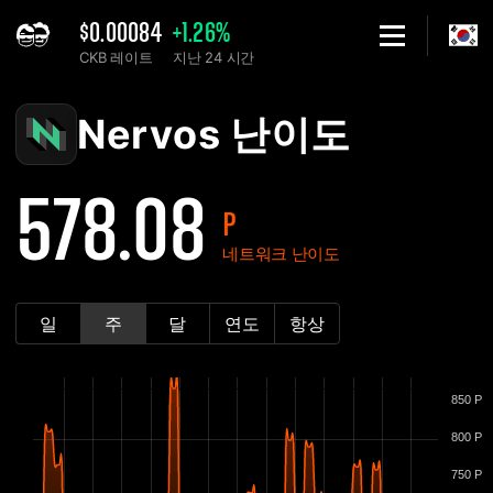
$0.00084
+1.26%
CKB 레이트
지난 24 시간
Home
Nervos CKB 네트워크 난이도 차트 - 2Miners
Nervos 난이도
578.08
P
네트워크 난이도
일
주
달
연도
항상
850 P
800 P
750 P