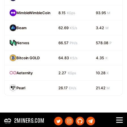
MimbleWimbleCoin
8.15
93.95
KGps
M
Beam
62.69
3.42
KS/s
M
Nervos
66.57
578.08
PH/s
P
Bitcoin GOLD
64.83
4.35
KS/s
K
Aeternity
2.27
10.28
KGps
K
Pearl
26.17
21.42
EH/s
M
2MINERS.COM