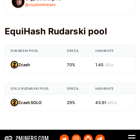
@cryptominerpro
EquiHash Rudarski pool
RUDARSKI POOL
SREĆA
HASHRATE
Zcash
70%
1.45
GS/s
SOLO RUDARSKI POOL
SREĆA
HASHRATE
Zcash SOLO
29%
43.61
MS/s
2MINERS.COM