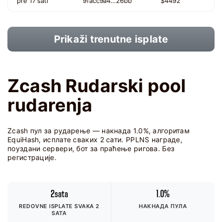
pre 17 sati
9facc9a4…26bb
$4492
Prikaži trenutne isplate
Zcash Rudarski pool
rudarenja
Zcash пул за рударење — накнада 1.0%, алгоритам
EquiHash, исплате сваких 2 сати. PPLNS награде,
поуздани сервери, бот за праћење ригова. Без
регистрације.
2sata
1.0%
REDOVNE ISPLATE SVAKA 2
НАКНАДА ПУЛА
SATA