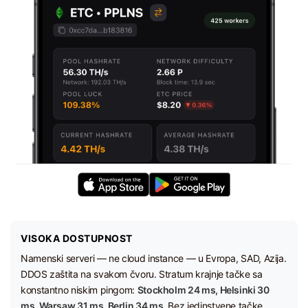
VISOKA DOSTUPNOST
Namenski serveri — ne cloud instance — u Evropa, SAD, Azija.
DDOS zaštita na svakom čvoru. Stratum krajnje tačke sa
konstantno niskim pingom:
Stockholm 24 ms, Helsinki 30
ms, Warsaw 31 ms, Berlin 34 ms.
Bez jedinstvene tačke