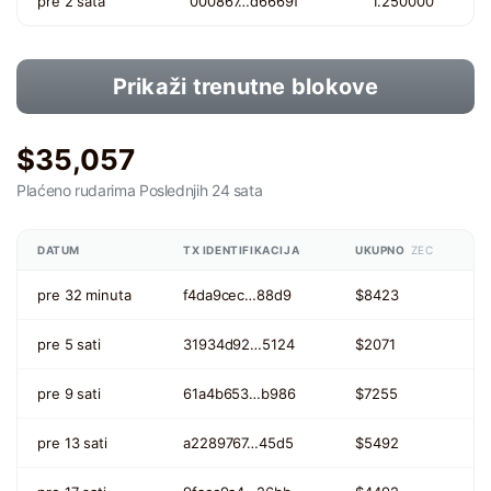
pre 2 sata
000867…d6669f
1.250000
Prikaži trenutne blokove
$35,057
Plaćeno rudarima
Poslednjih 24 sata
DATUM
TX IDENTIFIKACIJA
UKUPNO
ZEC
pre 32 minuta
f4da9cec…88d9
$8423
pre 5 sati
31934d92…5124
$2071
pre 9 sati
61a4b653…b986
$7255
pre 13 sati
a2289767…45d5
$5492