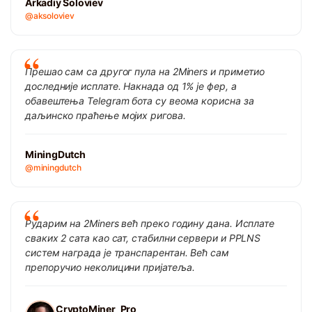
Arkadiy Soloviev
@aksoloviev
Прешао сам са другог пула на 2Miners и приметио
доследније исплате. Накнада од 1% је фер, а
обавештења Telegram бота су веома корисна за
даљинско праћење мојих ригова.
MiningDutch
@miningdutch
Рударим на 2Miners већ преко годину дана. Исплате
сваких 2 сата као сат, стабилни сервери и PPLNS
систем награда је транспарентан. Већ сам
препоручио неколицини пријатеља.
CryptoMiner_Pro