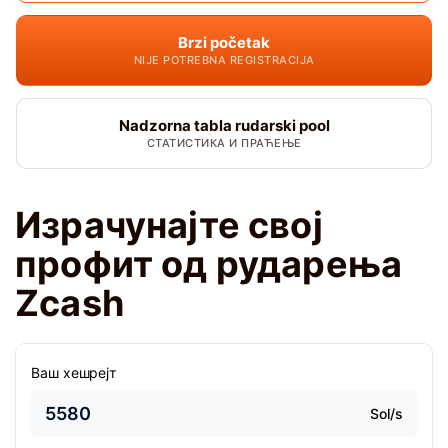
Brzi početak
NIJE POTREBNA REGISTRACIJA
Nadzorna tabla rudarski pool
СТАТИСТИКА И ПРАЋЕЊЕ
Израчунајте свој
профит од рударења
Zcash
Ваш хешрејт
Sol/s