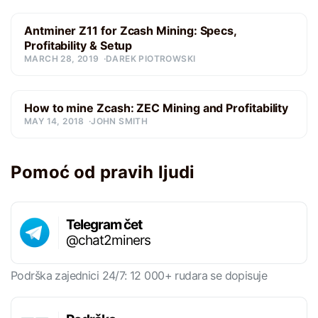
Antminer Z11 for Zcash Mining: Specs,
Profitability & Setup
MARCH 28, 2019
DAREK PIOTROWSKI
How to mine Zcash: ZEC Mining and Profitability
MAY 14, 2018
JOHN SMITH
Pomoć od pravih ljudi
Telegram čet
@chat2miners
Podrška zajednici 24/7: 12 000+ rudara se dopisuje