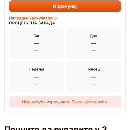
Израчунај
Напредни калкулатор →
ПРОЦЕЊЕНА ЗАРАДА
Сат
Дан
—
—
—
—
Недеља
Месец
—
—
—
—
Није могуће израчунати. Покушајте поново.
Почните да рударите у 2