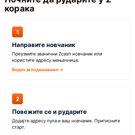
корака
1
Направите новчаник
Преузмите званични Zcash новчаник или
користите адресу мењачнице.
Водич за подешавање →
2
Повежите се и рударите
Додајте адресу пула и ваш новчаник. Притисните
старт.