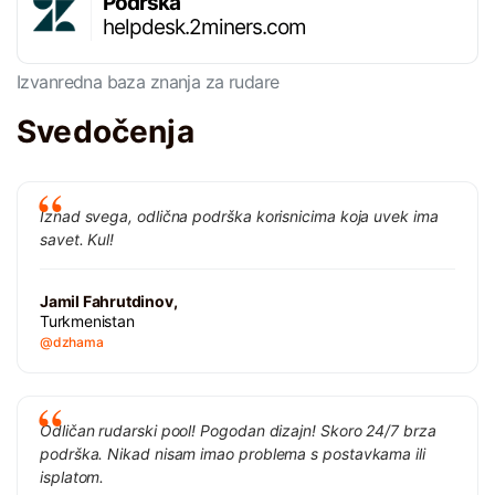
Podrška
helpdesk.2miners.com
Izvanredna baza znanja za rudare
Svedočenja
Iznad svega, odlična podrška korisnicima koja uvek ima
savet. Kul!
Jamil Fahrutdinov,
Turkmenistan
@dzhama
Odličan rudarski pool! Pogodan dizajn! Skoro 24/7 brza
podrška. Nikad nisam imao problema s postavkama ili
isplatom.