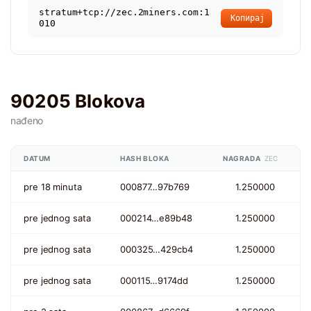
stratum+tcp://zec.2miners.com:1
Копирај
010
90205 Blokova
nađeno
DATUM
HASH BLOKA
NAGRADA
ZEC
pre 18 minuta
000877…97b769
1.250000
pre jednog sata
000214…e89b48
1.250000
pre jednog sata
000325…429cb4
1.250000
pre jednog sata
000115…9174dd
1.250000