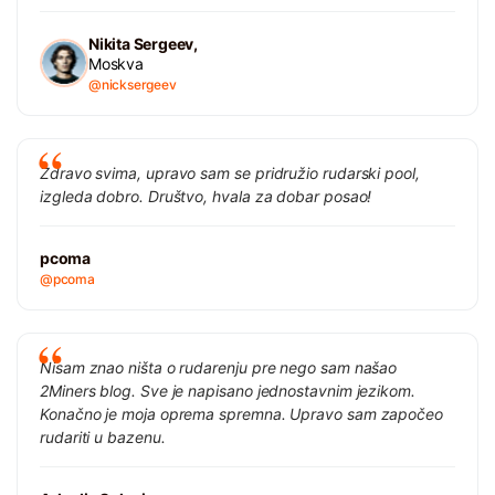
Nikita Sergeev,
Moskva
@nicksergeev
Zdravo svima, upravo sam se pridružio rudarski pool,
izgleda dobro. Društvo, hvala za dobar posao!
pcoma
@pcoma
Nisam znao ništa o rudarenju pre nego sam našao
2Miners blog. Sve je napisano jednostavnim jezikom.
Konačno je moja oprema spremna. Upravo sam započeo
rudariti u bazenu.