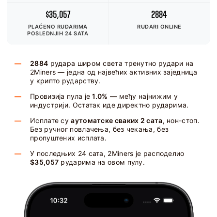
$35,057
2884
PLAĆENO RUDARIMA
RUDARI ONLINE
POSLEDNJIH 24 SATA
2884
рудара широм света тренутно рудари на
2Miners — једна од највећих активних заједница
у крипто рударству.
Провизија пула је
1.0%
— међу најнижим у
индустрији. Остатак иде директно рударима.
Исплате су
аутоматске сваких 2 сата
, нон-стоп.
Без ручног повлачења, без чекања, без
пропуштених исплата.
У последњих 24 сата, 2Miners је расподелио
$35,057
рударима на овом пулу.