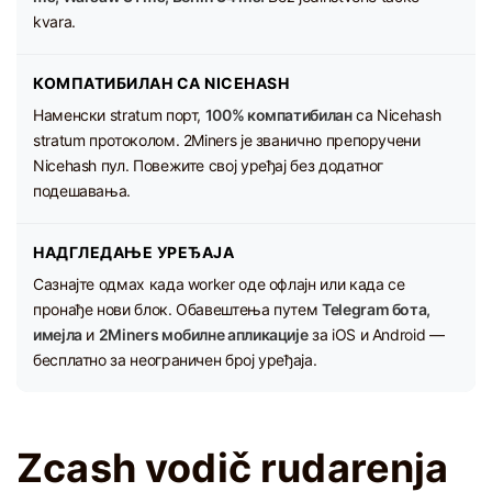
kvara.
КОМПАТИБИЛАН СА NICEHASH
Наменски stratum порт,
100% компатибилан
са Nicehash
stratum протоколом. 2Miners је званично препоручени
Nicehash пул. Повежите свој уређај без додатног
подешавања.
НАДГЛЕДАЊЕ УРЕЂАЈА
Сазнајте одмах када worker оде офлајн или када се
пронађе нови блок. Обавештења путем
Telegram бота,
имејла
и
2Miners мобилне апликације
за iOS и Android —
бесплатно за неограничен број уређаја.
Zcash vodič rudarenja