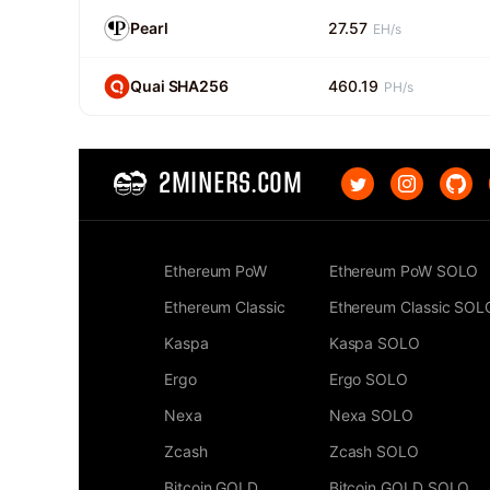
Pearl
27.57
EH/s
Quai SHA256
460.19
PH/s
2MINERS.COM
Ethereum PoW
Ethereum PoW SOLO
Ethereum Classic
Ethereum Classic SOL
Kaspa
Kaspa SOLO
Ergo
Ergo SOLO
Nexa
Nexa SOLO
Zcash
Zcash SOLO
Bitcoin GOLD
Bitcoin GOLD SOLO