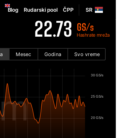
Blog
Rudarski pool
ČPP
SR
22.73
GS/s
Hashrate mreža
a
Mesec
Godina
Svo vreme
30 GS/s
om
25 GS/s
20 GS/s