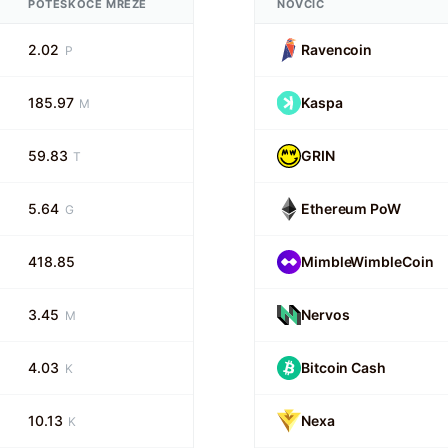
POTEŠKOĆE MREŽE
NOVČIĆ
2.02
Ravencoin
P
185.97
Kaspa
M
59.83
GRIN
T
5.64
Ethereum PoW
G
418.85
MimbleWimbleCoin
3.45
Nervos
M
4.03
Bitcoin Cash
K
10.13
Nexa
K