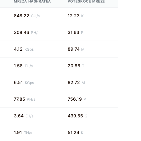
MREŽA HASHRATEA
POTEŠKOĆE MREŽE
848.22
12.23
GH/s
K
308.46
31.63
PH/s
P
4.12
89.74
KGps
M
1.58
20.86
TH/s
T
6.51
82.72
KGps
M
77.85
756.19
PH/s
P
3.64
439.55
EH/s
G
1.91
51.24
TH/s
K