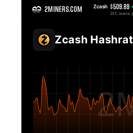
Zcash 
$509.89
2MINERS.COM
ZEC ocena
Home
Zcash ZEC mrežni hashrate grafikon - 2Miners
Zcash Hashra
2M