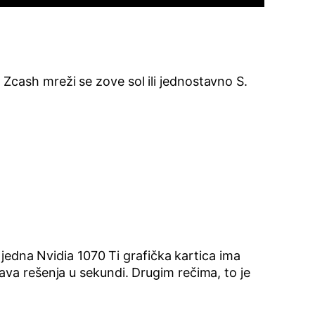
Zcash mreži se zove sol ili jednostavno S.
 jedna Nvidia 1070 Ti grafička kartica ima
nava rešenja u sekundi. Drugim rečima, to je