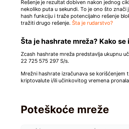
Rešenje je rezultat dobiven nakon jednog cikl
nekoliko puta u sekundi. To je ono što znači 
hash funkciju i traže potencijalno rešenje b
tražiti drugo rešenje.
Šta je rudarstvo?
Šta je hashrate mreža? Kako se
Zcash hashrate mreža predstavlja ukupnu uči
22 725 575 297 S/s.
Mrežni hashrate izračunava se korišćenjem t
kriptovalute i/ili učinkovitog vremena pronal
Poteškoće mreže