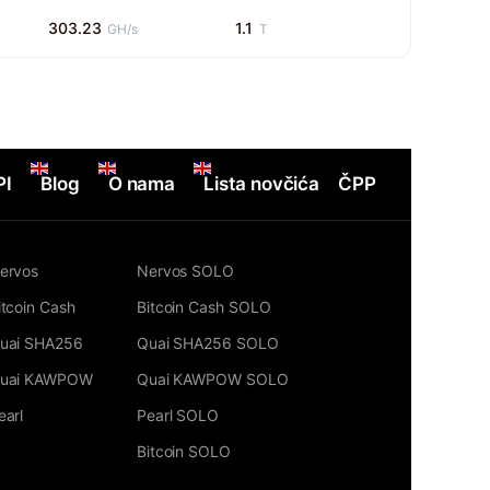
303.23
1.1
GH/s
T
PI
Blog
O nama
Lista novčića
ČPP
ervos
Nervos SOLO
itcoin Cash
Bitcoin Cash SOLO
uai SHA256
Quai SHA256 SOLO
uai KAWPOW
Quai KAWPOW SOLO
earl
Pearl SOLO
Bitcoin SOLO