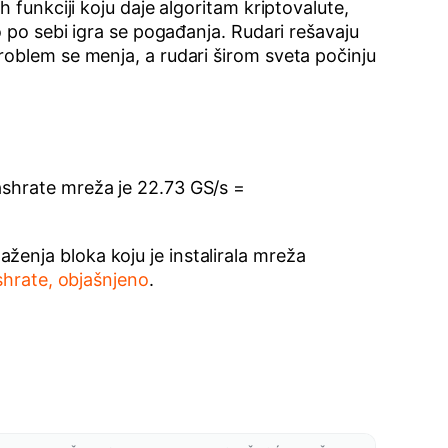
 funkciji koju daje algoritam kriptovalute,
o po sebi igra se pogađanja. Rudari rešavaju
roblem se menja, a rudari širom sveta počinju
ashrate mreža je 22.73 GS/s =
enja bloka koju je instalirala mreža
shrate, objašnjeno
.