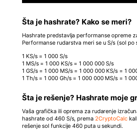
Šta je hashrate? Kako se meri?
Hashrate predstavlja performanse opreme za r
Performanse rudarstva meri se u S/s (sol po 
1 KS/s = 1 000 S/s
1 MS/s = 1 000 KS/s = 1 000 000 S/s
1 GS/s = 1 000 MS/s = 1 000 000 KS/s = 1 00
1 Th/s = 1 000 Gh/s = 1 000 000 MS/s = 1 0
Šta je rešenje? Hashrate moje gr
Vaša grafička ili oprema za rudarenje izračuna
hashrate od 460 S/s, prema
2CryptoCalc
kal
rešenje sol funkcije 460 puta u sekundi.