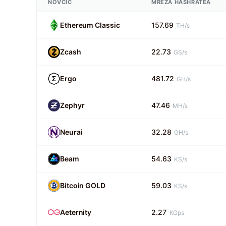
NOVČIĆ
MREŽA HASHRATEA
Ethereum Classic
157.69
TH/s
Zcash
22.73
GS/s
Ergo
481.72
GH/s
Zephyr
47.46
MH/s
Neurai
32.28
GH/s
Beam
54.63
KS/s
Bitcoin GOLD
59.03
KS/s
Aeternity
2.27
KGps