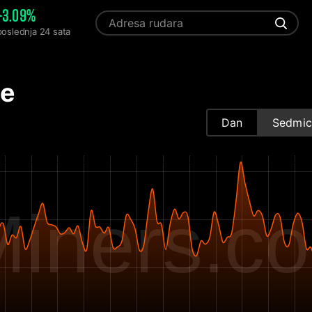
+3.09%
poslednja 24 sata
te
Dan
Sedmic
iners.c