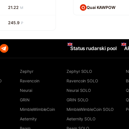
21.22
Quai KAWPOW
M
245.9
P
Status rudarski pool
A
Zephyr
Zephyr SOLO
N
O
Ravencoin
Ravencoin SOLO
B
Neurai
Neurai SOLO
Q
GRIN
GRIN SOLO
Q
MimbleWimbleCoin
MimbleWimbleCoin SOLO
P
Aeternity
Aeternity SOLO
Beam
Beam SOLO