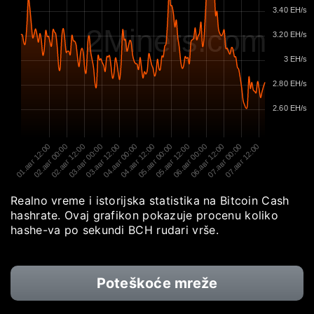
3.40 EH/s
2Miners.com
3.20 EH/s
3 EH/s
2.80 EH/s
2.60 EH/s
01.авг 12:00
02.авг 00:00
02.авг 12:00
03.авг 00:00
03.авг 12:00
04.авг 00:00
04.авг 12:00
05.авг 00:00
05.авг 12:00
06.авг 00:00
06.авг 12:00
07.авг 00:00
07.авг 12:00
Realno vreme i istorijska statistika na Bitcoin Cash
hashrate. Ovaj grafikon pokazuje procenu koliko
hashe-va po sekundi BCH rudari vrše.
Poteškoće mreže