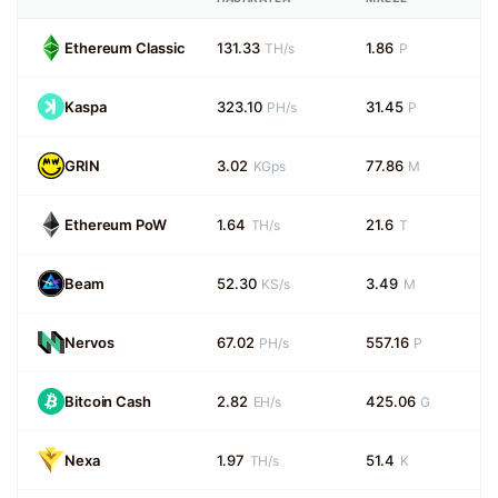
Ethereum Classic
131.33
1.86
TH/s
P
Kaspa
323.10
31.45
PH/s
P
GRIN
3.02
77.86
KGps
M
Ethereum PoW
1.64
21.6
TH/s
T
Beam
52.30
3.49
KS/s
M
Nervos
67.02
557.16
PH/s
P
Bitcoin Cash
2.82
425.06
EH/s
G
Nexa
1.97
51.4
TH/s
K