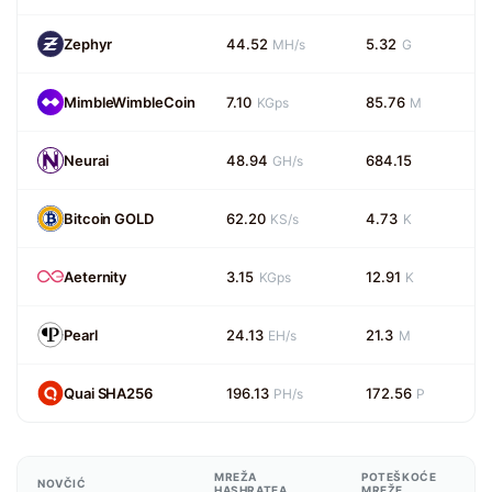
Zephyr
44.52
5.32
MH/s
G
MimbleWimbleCoin
7.10
85.76
KGps
M
Neurai
48.94
684.15
GH/s
Bitcoin GOLD
62.20
4.73
KS/s
K
Aeternity
3.15
12.91
KGps
K
Pearl
24.13
21.3
EH/s
M
Quai SHA256
196.13
172.56
PH/s
P
MREŽA
POTEŠKOĆE
NOVČIĆ
HASHRATEA
MREŽE