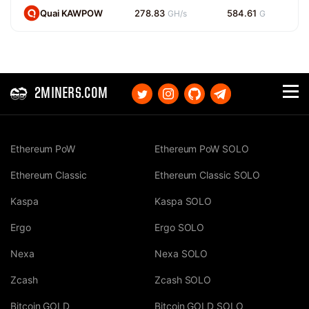
Quai KAWPOW
278.83
584.61
GH/s
G
2MINERS.COM
Ethereum PoW
Ethereum PoW SOLO
Ethereum Classic
Ethereum Classic SOLO
Kaspa
Kaspa SOLO
Ergo
Ergo SOLO
Nexa
Nexa SOLO
Zcash
Zcash SOLO
Bitcoin GOLD
Bitcoin GOLD SOLO