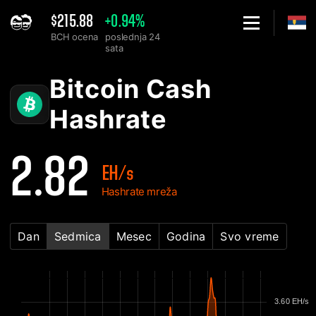
$215.88
+0.94%
BCH ocena
poslednja 24
sata
Home
Bitcoin Cash BCH mrežni hashrate grafikon - 2Miners
Bitcoin Cash
Hashrate
2.82
EH/s
Hashrate mreža
Dan
Sedmica
Mesec
Godina
Svo vreme
3.60 EH/s