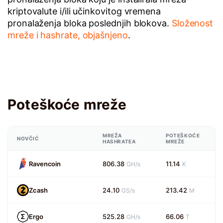
kriptovalute i/ili učinkovitog vremena
pronalaženja bloka poslednjih blokova.
Složenost
mreže i hashrate, objašnjeno
.
Poteškoće mreže
MREŽA
POTEŠKOĆE
NOVČIĆ
HASHRATEA
MREŽE
Ravencoin
806.38
11.14
GH/s
K
Zcash
24.10
213.42
GS/s
M
Ergo
525.28
66.06
GH/s
T