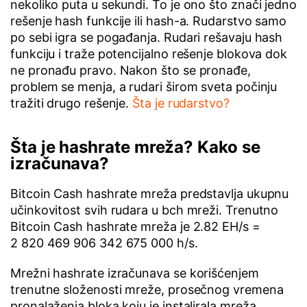
nekoliko puta u sekundi. To je ono što znači jedno
rešenje hash funkcije ili hash-a. Rudarstvo samo
po sebi igra se pogađanja. Rudari rešavaju hash
funkciju i traže potencijalno rešenje blokova dok
ne pronađu pravo. Nakon što se pronađe,
problem se menja, a rudari širom sveta počinju
tražiti drugo rešenje.
Šta je rudarstvo?
Šta je hashrate mreža? Kako se
izračunava?
Bitcoin Cash hashrate mreža predstavlja ukupnu
učinkovitost svih rudara u bch mreži. Trenutno
Bitcoin Cash hashrate mreža je 2.82 EH/s =
2 820 469 906 342 675 000 h/s.
Mrežni hashrate izračunava se korišćenjem
trenutne složenosti mreže, prosečnog vremena
pronalaženja bloka koju je instalirala mreža