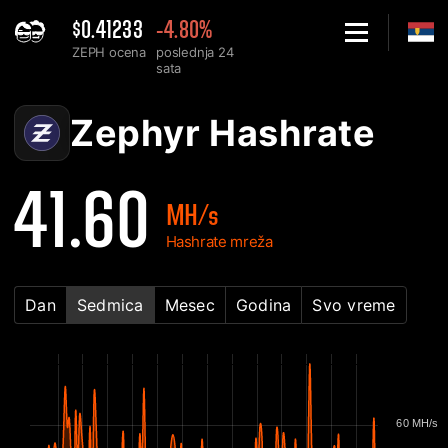
$0.41233
-4.80%
ZEPH ocena
poslednja 24
sata
Home
Zephyr ZEPH mrežni hashrate grafikon - 2Miners
Zephyr Hashrate
41.60
MH/s
Hashrate mreža
Dan
Sedmica
Mesec
Godina
Svo vreme
60 MH/s