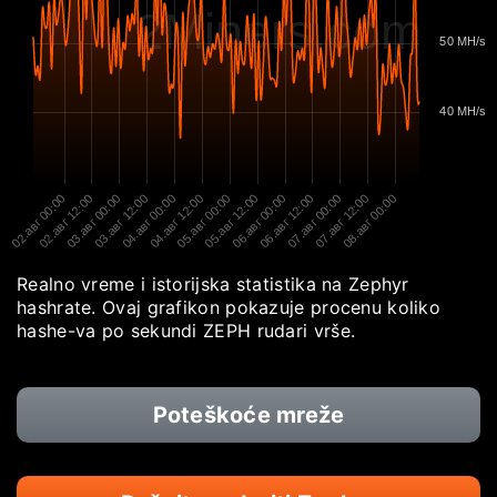
2Miners.com
50 MH/s
40 MH/s
02.авг 00:00
02.авг 12:00
03.авг 00:00
03.авг 12:00
04.авг 00:00
04.авг 12:00
05.авг 00:00
05.авг 12:00
06.авг 00:00
06.авг 12:00
07.авг 00:00
07.авг 12:00
08.авг 00:00
Realno vreme i istorijska statistika na Zephyr
hashrate. Ovaj grafikon pokazuje procenu koliko
hashe-va po sekundi ZEPH rudari vrše.
Poteškoće mreže