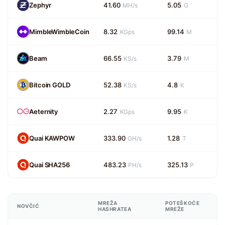
Zephyr
41.60
5.05
MH/s
G
MimbleWimbleCoin
8.32
99.14
KGps
M
Beam
66.55
3.79
KS/s
M
Bitcoin GOLD
52.38
4.8
KS/s
K
Aeternity
2.27
9.95
KGps
K
Quai KAWPOW
333.90
1.28
GH/s
T
Quai SHA256
483.23
325.13
PH/s
P
MREŽA
POTEŠKOĆE
NOVČIĆ
HASHRATEA
MREŽE