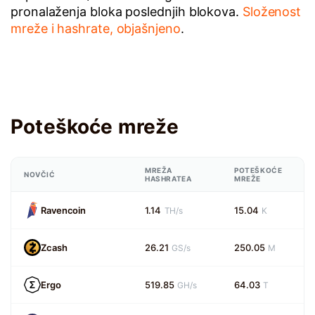
pronalaženja bloka poslednjih blokova.
Složenost
mreže i hashrate, objašnjeno
.
Poteškoće mreže
MREŽA
POTEŠKOĆE
NOVČIĆ
HASHRATEA
MREŽE
Ravencoin
1.14
15.04
TH/s
K
Zcash
26.21
250.05
GS/s
M
Ergo
519.85
64.03
GH/s
T