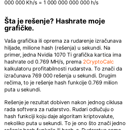
000 000 Kh/s = 1 000 000 000 000 h/s
Šta je rešenje? Hashrate moje
grafičke.
Vaša grafička ili oprema za rudarenje izračunava
hiljade, milione hash (rešenja) u sekundi. Na
primer, jedna Nvidia 1070 Ti grafička kartica ima
hashrate od 0.769 MH/s, prema
2CryptoCalc
kalkulatoru profitabilnosti rudarstva. To znači da
izračunava 769 000 rešenja u sekundi. Drugim
rečima, to je rešenje hash funkcije 0.769 milion
puta u sekundi.
Rešenje je rezultat dobiven nakon jednog ciklusa
rada softvera za rudarstvo. Rudari odlučuju o
hash funkciji koju daje algoritam kriptovalute,
nekoliko puta u sekundi. To je ono što znači jedno