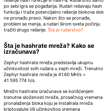
rešenje hash funkcije ili hash-a. Rudarstvo samo
po sebi igra se pogađanja. Rudari rešavaju hash
funkciju i traže potencijalno rešenje blokova dok
ne pronađu pravo. Nakon što se pronađe,
problem se menja, a rudari širom sveta počinju
tražiti drugo rešenje.
Šta je rudarstvo?
Šta je hashrate mreža? Kako se
izračunava?
Zephyr hashrate mreža predstavlja ukupnu
učinkovitost svih rudara u zeph mreži. Trenutno
Zephyr hashrate mreža je 41.60 MH/s =
41 595 774 h/s.
Mrežni hashrate izračunava se korišćenjem
trenutne složenosti mreže, prosečnog vremena
pronalaženja bloka koju je instalirala mreža
kriptovalute i/ili učinkovitog vremena