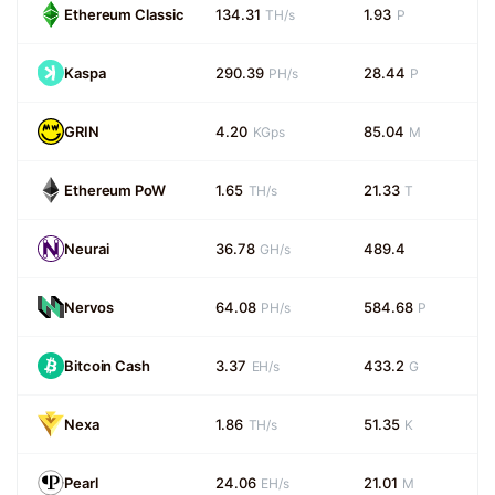
Ethereum Classic
134.31
1.93
TH/s
P
Kaspa
290.39
28.44
PH/s
P
GRIN
4.20
85.04
KGps
M
Ethereum PoW
1.65
21.33
TH/s
T
Neurai
36.78
489.4
GH/s
Nervos
64.08
584.68
PH/s
P
Bitcoin Cash
3.37
433.2
EH/s
G
Nexa
1.86
51.35
TH/s
K
Pearl
24.06
21.01
EH/s
M