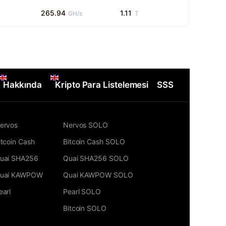
265.94
1.11
GH/s
T
Hakkında
Kripto Para Listelemesi
SSS
ervos
Nervos SOLO
itcoin Cash
Bitcoin Cash SOLO
uai SHA256
Quai SHA256 SOLO
uai KAWPOW
Quai KAWPOW SOLO
earl
Pearl SOLO
Bitcoin SOLO