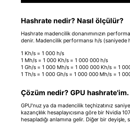
Hashrate nedir? Nasıl ölçülür?
Hashrate madencilik donanımınızın performans
denir. Madencilik performansı h/s (saniyede h
1 Kh/s = 1 000 h/s
1 Mh/s = 1 000 Kh/s = 1 000 000 h/s
1 Gh/s = 1 000 Mh/s = 1 000 000 Kh/s = 1 00
1 Th/s = 1 000 Gh/s = 1 000 000 Mh/s = 1 0
Çözüm nedir? GPU hashrate'im.
GPU'nuz ya da madencilik teçhizatınız saniyed
kazançlılık hesaplayıcısına göre bir Nvidia 1
hesapladığı anlamına gelir. Diğer bir deyişle