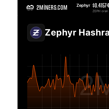
Zephyr 
$0.4157
2MINERS.COM
ZEPH oran
Home
Zephyr ZEPH Ağ Hashrate Grafiği - 2Miners
Zephyr Hashr
2M