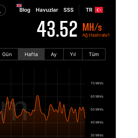
Blog
Havuzlar
SSS
TR
43.52
MH/s
Ağ Hashrate'i
Gün
Hafta
Ay
Yıl
Tüm
70 MH/s
om
60 MH/s
50 MH/s
40 MH/s
30 MH/s