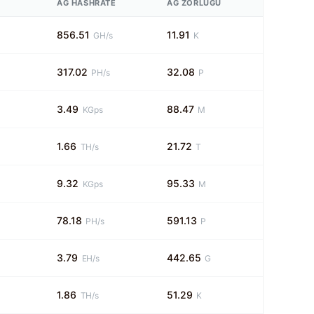
AĞ HASHRATE
AĞ ZORLUĞU
856.51
11.91
GH/s
K
317.02
32.08
PH/s
P
3.49
88.47
KGps
M
1.66
21.72
TH/s
T
9.32
95.33
KGps
M
78.18
591.13
PH/s
P
3.79
442.65
EH/s
G
1.86
51.29
TH/s
K