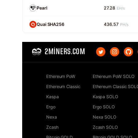
Pearl
27.28
EH/s
Quai SHA256
436.57
PH/s
2MINERS.COM
Ethereum PoW
Ethereum PoW SOLO
Ethereum Classic
Ethereum Classic SOL
Kaspa
Kaspa SOLO
Ergo
Ergo SOLO
Nexa
Nexa SOLO
Zcash
Zcash SOLO
Bitcoin GOLD
Bitcoin GOLD SOLO