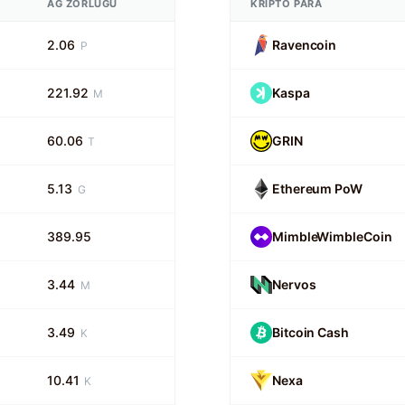
AĞ ZORLUĞU
KRIPTO PARA
2.06
Ravencoin
P
221.92
Kaspa
M
60.06
GRIN
T
5.13
Ethereum PoW
G
389.95
MimbleWimbleCoin
3.44
Nervos
M
3.49
Bitcoin Cash
K
10.41
Nexa
K