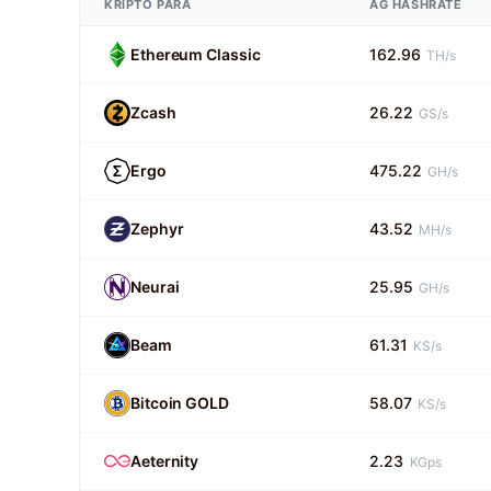
KRIPTO PARA
AĞ HASHRATE
Ethereum Classic
162.96
TH/s
Zcash
26.22
GS/s
Ergo
475.22
GH/s
Zephyr
43.52
MH/s
Neurai
25.95
GH/s
Beam
61.31
KS/s
Bitcoin GOLD
58.07
KS/s
Aeternity
2.23
KGps