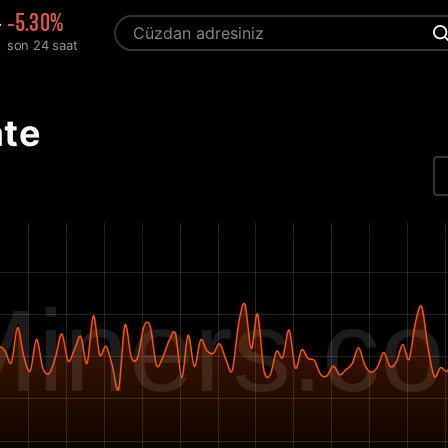
4
-5.30%
son 24 saat
ate
iners.c