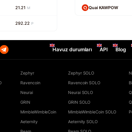
21.21
Quai KAWPOW
M
292.22
P
Havuz durumları
API
Blog
Zephyr
Zephyr SOLO
N
O
Ravencoin
Ravencoin SOLO
B
Neurai
Neurai SOLO
Q
GRIN
GRIN SOLO
Q
MimbleWimbleCoin
MimbleWimbleCoin SOLO
P
Aeternity
Aeternity SOLO
Beam
Beam SOLO