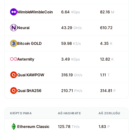
MimbleWimbleCoin
6.64
82.16
KGps
M
Neurai
43.29
610.72
GH/s
Bitcoin GOLD
59.98
4.35
KS/s
K
Aeternity
3.49
12.82
KGps
K
Quai KAWPOW
316.19
1.11
GH/s
T
Quai SHA256
210.71
314.81
PH/s
P
KRIPTO PARA
AĞ HASHRATE
AĞ ZORLUĞU
Ethereum Classic
125.78
1.83
TH/s
P