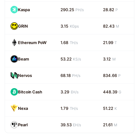
Kaspa
290.25
28.82
PH/s
P
GRIN
3.15
82.43
KGps
M
Ethereum PoW
1.68
21.99
TH/s
T
Beam
53.22
3.12
KS/s
M
Nervos
68.18
834.66
PH/s
P
Bitcoin Cash
3.29
448.39
EH/s
G
Nexa
1.79
51.22
TH/s
K
Pearl
39.53
21.61
EH/s
M