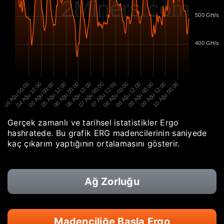
2Miners.com
500 GH/s
400 GH/s
04 Ağu 00:00
04 Ağu 12:00
05 Ağu 00:00
05 Ağu 12:00
06 Ağu 00:00
06 Ağu 12:00
07 Ağu 00:00
07 Ağu 12:00
08 Ağu 00:00
08 Ağu 12:00
09 Ağu 00:00
09 Ağu 12:00
10 Ağu 00:00
Gerçek zamanlı ve tarihsel istatistikler Ergo
hashratede. Bu grafik ERG madencilerinin saniyede
kaç çıkarım yaptığının ortalamasını gösterir.
Ağ Zorluğu
Madenciliğe Başla Ergo