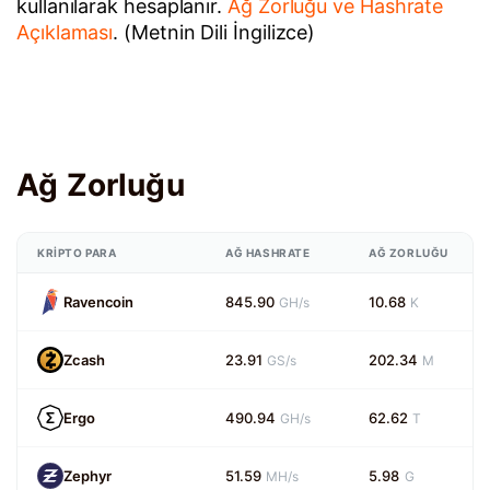
kullanılarak hesaplanır.
Ağ Zorluğu ve Hashrate
Açıklaması
. (Metnin Dili İngilizce)
Ağ Zorluğu
KRIPTO PARA
AĞ HASHRATE
AĞ ZORLUĞU
Ravencoin
845.90
10.68
GH/s
K
Zcash
23.91
202.34
GS/s
M
Ergo
490.94
62.62
GH/s
T
Zephyr
51.59
5.98
MH/s
G