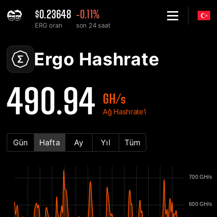
$0.23648
-0.11%
ERG oran
son 24 saat
Home
Ergo ERG Ağ Hashrate Grafiği - 2Miners
Ergo Hashrate
490.94
GH/s
Ağ Hashrate'i
Gün
Hafta
Ay
Yıl
Tüm
700 GH/s
600 GH/s