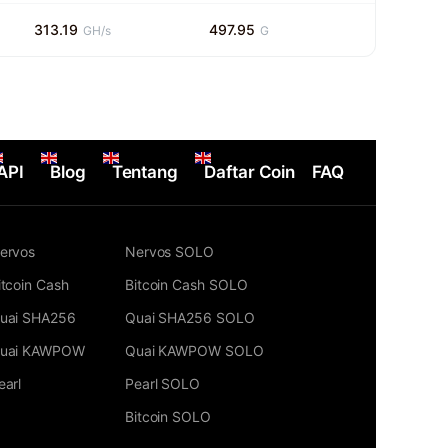
313.19
497.95
GH/s
G
API
Blog
Tentang
Daftar Coin
FAQ
ervos
Nervos SOLO
itcoin Cash
Bitcoin Cash SOLO
uai SHA256
Quai SHA256 SOLO
uai KAWPOW
Quai KAWPOW SOLO
earl
Pearl SOLO
Bitcoin SOLO