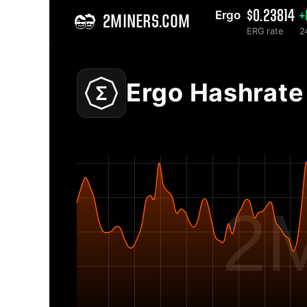
Ergo 
$0.23814
+
2MINERS.COM
ERG rate
2
Home
Ergo ERG Grafik Network Hashrate - 2Miners
Ergo Hashrate
2M