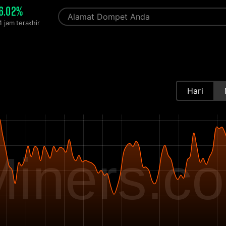
6.02%
4 jam terakhir
Hari
iners.c