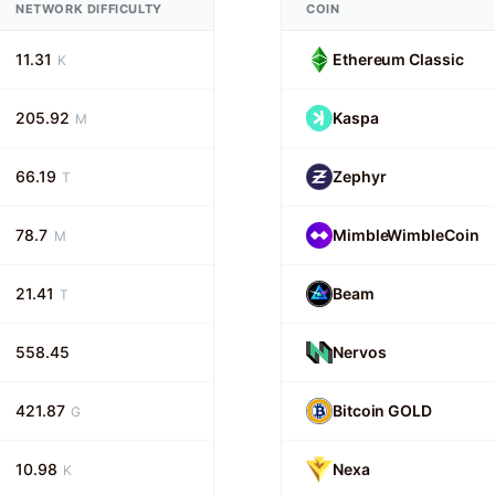
NETWORK DIFFICULTY
COIN
11.31
Ethereum Classic
K
205.92
Kaspa
M
66.19
Zephyr
T
78.7
MimbleWimbleCoin
M
21.41
Beam
T
558.45
Nervos
421.87
Bitcoin GOLD
G
10.98
Nexa
K