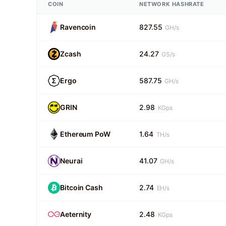
COIN
NETWORK HASHRATE
Ravencoin
827.55
GH/s
Zcash
24.27
GS/s
Ergo
587.75
GH/s
GRIN
2.98
KGps
Ethereum PoW
1.64
TH/s
Neurai
41.07
GH/s
Bitcoin Cash
2.74
EH/s
Aeternity
2.48
KGps