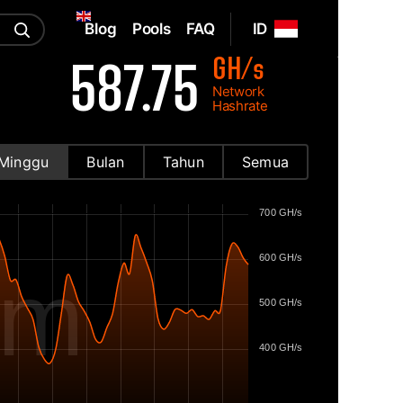
Blog
Pools
FAQ
ID
GH/s
587.75
Network
Hashrate
Minggu
Bulan
Tahun
Semua
700 GH/s
600 GH/s
om
500 GH/s
400 GH/s