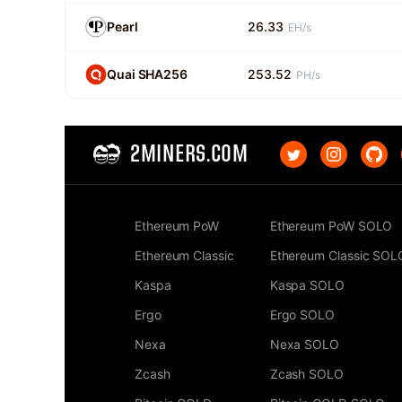
Pearl
26.33
EH/s
Quai SHA256
253.52
PH/s
2MINERS.COM
Ethereum PoW
Ethereum PoW SOLO
Ethereum Classic
Ethereum Classic SOL
Kaspa
Kaspa SOLO
Ergo
Ergo SOLO
Nexa
Nexa SOLO
Zcash
Zcash SOLO