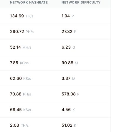
NETWORK HASHRATE
NETWORK DIFFICULTY
134.69
1.94
TH/s
P
290.72
27.32
PH/s
P
52.14
6.23
MH/s
G
7.85
90.88
KGps
M
62.60
3.37
KS/s
M
70.88
578.08
PH/s
P
68.45
4.56
KS/s
K
2.03
51.02
TH/s
K