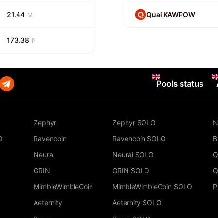
21.44
Quai KAWPOW
M
173.38
P
Pools status
Zephyr
Zephyr SOLO
N
O
Ravencoin
Ravencoin SOLO
B
Neurai
Neurai SOLO
Q
GRIN
GRIN SOLO
Q
MimbleWimbleCoin
MimbleWimbleCoin SOLO
P
Aeternity
Aeternity SOLO