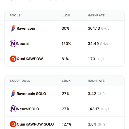
POOLS
LUCK
HASHRATE
Ravencoin
30%
364.13
GH/s
Neurai
150%
34.49
GH/s
Quai KAWPOW
81%
1.73
GH/s
SOLO POOLS
LUCK
HASHRATE
Ravencoin SOLO
27%
3.42
GH/s
Neurai SOLO
37%
143.17
MH/s
Quai KAWPOW SOLO
127%
3.84
GH/s