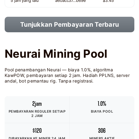
5 jam yang lalu
a60acc37…b69e
$3.45
Tunjukkan Pembayaran Terbaru
Neurai Mining Pool
Pool penambangan Neurai — biaya 1.0%, algoritma
KawPOW, pembayaran setiap 2 jam. Hadiah PPLNS, server
andal, bot pemantau rig. Tanpa registrasi.
2jam
1.0%
PEMBAYARAN REGULER SETIAP
BIAYA POOL
2 JAM
$120
306
DIBAYARKAN KE MINER
24 JAM
MINERS AKTIF