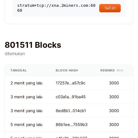
stratum+tcp://xna.2miners.com:60
Salin
60
801511 Blocks
ditemukan
TANGGAL
BLOCK HASH
REWARD
XNA
2 menit yang lalu
17257e…a57c9c
3000
3 menit yang lalu
c03a1a…91ba45
3000
3 menit yang lalu
6ed8b1…014cb1
3000
5 menit yang lalu
86b1ee…7559b3
3000