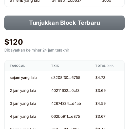
5 menit yang lalu
a4fe8b…20b637
3000
Tunjukkan Block Terbaru
$120
Dibayarkan ke miner
24 jam terakhir
TANGGAL
TX ID
TOTAL
XNA
sejam yang lalu
c3208f30…6755
$4.73
2 jam yang lalu
40211602…0cf3
$3.69
3 jam yang lalu
42674324…d4ab
$4.59
4 jam yang lalu
062bb911…e875
$3.67