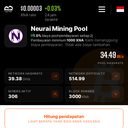
$0.00003
+0.03%
XNA rate
24 jam
terakhir
Home
Neurai Mining Pool
Mining Pool Neurai XNA Terbaik - 2Miners
1.0%
biaya pool
pembayaran setiap 2j
Kami menanggung
Pembayaran minimum
1000 XNA
biaya pembayaran. Tidak ada biaya tambahan.
34.49
GH/s
POOL HASHRATE
NETWORK HASHRATE
NETWORK DIFFICULTY
39.38
514.99
GH/s
MINERS AKTIF
BLOCK REWARD
306
3000
XNA
Hitung pendapatan
LIHAT BERAPA YANG BISA ANDA HASILKAN