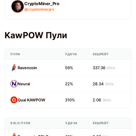
CryptoMiner_Pro
@cryptominerpro
KawPOW Пули
ПУЛИ
УДАЧА
ХЕШРЕЙТ
Ravencoin
59%
337.36
GH/s
Neurai
22%
28.34
GH/s
Quai KAWPOW
310%
2.06
GH/s
SOLO ПУЛИ
УДАЧА
ХЕШРЕЙТ