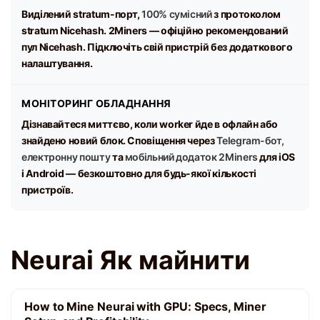
Виділений stratum-порт,
100% сумісний
з протоколом
stratum Nicehash. 2Miners — офіційно рекомендований
пул Nicehash. Підключіть свій пристрій без додаткового
налаштування.
МОНІТОРИНГ ОБЛАДНАННЯ
Дізнавайтеся миттєво, коли worker йде в офлайн або
знайдено новий блок. Сповіщення через
Telegram-бот,
електронну пошту
та
мобільний додаток 2Miners
для iOS
і Android — безкоштовно для будь-якої кількості
пристроїв.
Neurai Як майнити
How to Mine Neurai with GPU: Specs, Miner