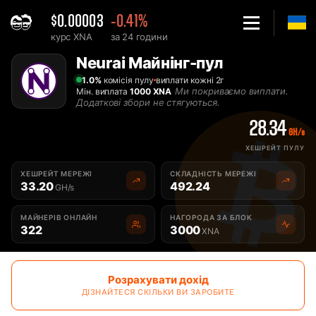
$0.00003
-0.41%
курс XNA
за 24 години
Home
Neurai Майнінг-пул
Найкращий Neurai XNA майнінг-пул українською - 2Miners
1.0%
комісія пулу
виплати кожні 2г
Ми покриваємо виплати.
Мін. виплата
1000 XNA
Додаткові збори не стягуються.
28.34
GH/s
ХЕШРЕЙТ ПУЛУ
ХЕШРЕЙТ МЕРЕЖІ
СКЛАДНІСТЬ МЕРЕЖІ
33.20
492.24
GH/s
МАЙНЕРІВ ОНЛАЙН
НАГОРОДА ЗА БЛОК
322
3000
XNA
Розрахувати дохід
ДІЗНАЙТЕСЯ СКІЛЬКИ ВИ ЗАРОБИТЕ