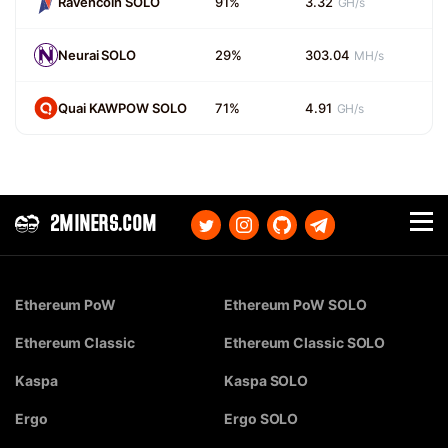
Ravencoin SOLO
91%
3.32
GH/s
Neurai SOLO
29%
303.04
MH/s
Quai KAWPOW SOLO
71%
4.91
GH/s
2MINERS.COM
Ethereum PoW
Ethereum PoW SOLO
Ethereum Classic
Ethereum Classic SOLO
Kaspa
Kaspa SOLO
Ergo
Ergo SOLO