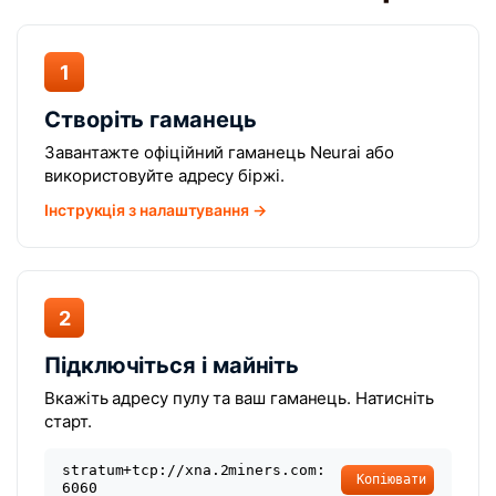
1
Створіть гаманець
Завантажте офіційний гаманець Neurai або
використовуйте адресу біржі.
Інструкція з налаштування →
2
Підключіться і майніть
Вкажіть адресу пулу та ваш гаманець. Натисніть
старт.
stratum+tcp://xna.2miners.com:
Копіювати
6060