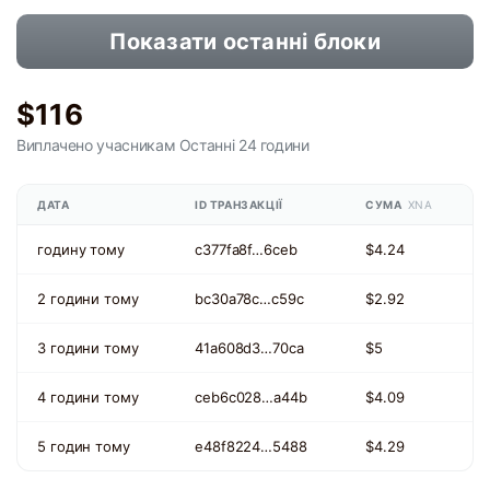
Показати останні блоки
$116
Виплачено учасникам
Останні 24 години
ДАТА
ID ТРАНЗАКЦІЇ
СУМА
XNA
годину тому
c377fa8f…6ceb
$4.24
2 години тому
bc30a78c…c59c
$2.92
3 години тому
41a608d3…70ca
$5
4 години тому
ceb6c028…a44b
$4.09
5 годин тому
e48f8224…5488
$4.29