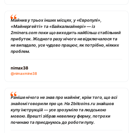
Майнив у трьох інших місцях, у «Європулі»,
«Майнергейті» та «Байкалмайнері» — із
2miners.com поки що виходить найбільш стабільний
прибуток. Жодного разу нічого не відключалося та
не випадало, усе чудово працює, як потрібно, ніяких
проблем.
nimax38
@nimaxmine38
Раніше нічого не знав про майнінг, крім того, що всі
знайомі говорили про це. На 2bitcoins.ru знайшов
купу інструкцій — усе зрозуміло та людською
мовою. Врешті зібрав невелику ферму, потрохи
починаю та приєднуюсь до роботи пулу.