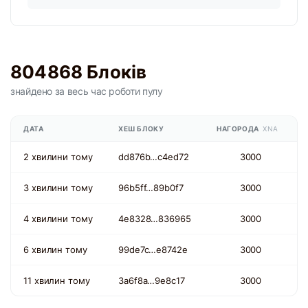
804868 Блоків
знайдено
за весь час
роботи пулу
ДАТА
ХЕШ БЛОКУ
НАГОРОДА
XNA
2 хвилини тому
dd876b…c4ed72
3000
3 хвилини тому
96b5ff…89b0f7
3000
4 хвилини тому
4e8328…836965
3000
6 хвилин тому
99de7c…e8742e
3000
11 хвилин тому
3a6f8a…9e8c17
3000