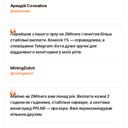
Аркадій Соловйов
@aksoloviev
Перейшов з іншого пулу на 2Miners і помітив більш
стабільні виплати. Комісія 1% — справедлива, а
сповіщення Telegram-бота дуже зручні для
віддаленого моніторингу моїх рігів.
MiningDutch
@miningdutch
Майню на 2Miners вже понад рік. Виплати кожні 2
години як годинник, стабільні сервери, а система
винагород PPLNS — прозора. Вже порекомендував
кільком друзям.