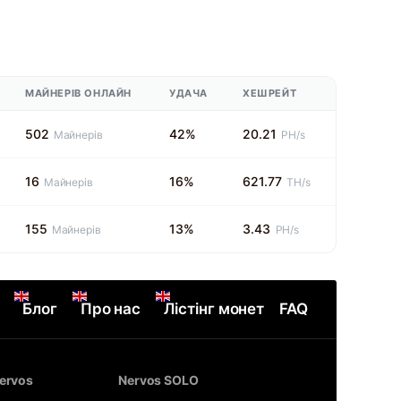
МАЙНЕРІВ ОНЛАЙН
УДАЧА
ХЕШРЕЙТ
502
42%
20.21
Майнерів
PH/s
16
16%
621.77
Майнерів
TH/s
155
13%
3.43
Майнерів
PH/s
Блог
Про нас
Лістінг монет
FAQ
ervos
Nervos SOLO