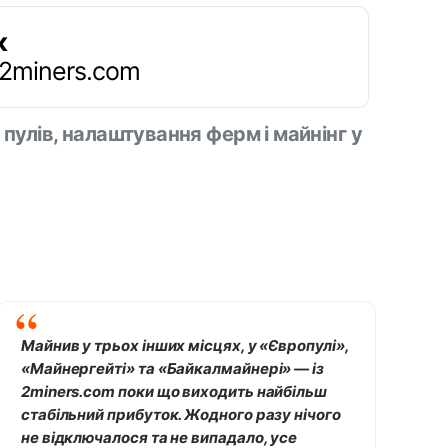
к
.2miners.com
 пулів, налаштування ферм і майнінг у
Майнив у трьох інших місцях, у «Європулі»,
«Майнергейті» та «Байкалмайнері» — із
2miners.com поки що виходить найбільш
стабільний прибуток. Жодного разу нічого
не відключалося та не випадало, усе