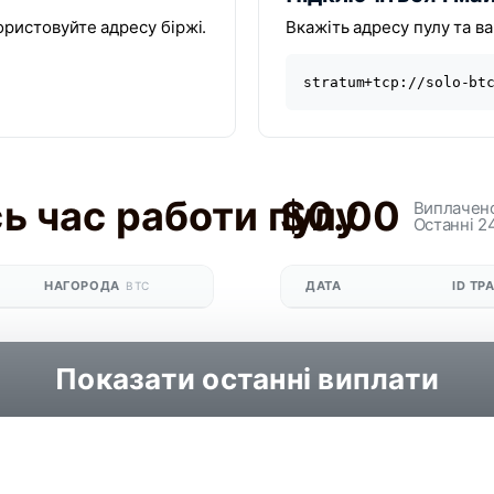
ористовуйте адресу біржі.
Вкажіть адресу пулу та ва
stratum+tcp://solo-bt
сь час работи пулу
$0.00
Виплачен
Останні 2
НАГОРОДА
ДАТА
ID ТР
BTC
Показати останні виплати