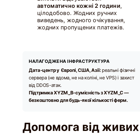
автоматично кожні 2 години
,
цілодобово. Жодних ручних
виведень, жодного очікування,
жодних пропущених платежів.
НАЛАГОДЖЕНА ІНФРАСТРУКТУРА
Дата-центр у Європі, США, Азії:
реальні фізичні
сервера (не вдома, не на коліні, не VPS) і захист
від DDOS-атак.
Підтримка XYZM_B-сумісність з XYZM_C —
безкоштовно для будь-якої кількості ферм.
Допомога від живи