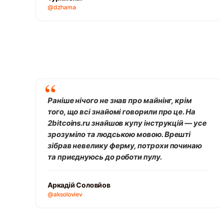
@dzhama
Раніше нічого не знав про майнінг, крім
того, що всі знайомі говорили про це. На
2bitcoins.ru знайшов купу інструкцій — усе
зрозуміло та людською мовою. Врешті
зібрав невелику ферму, потрохи починаю
та приєднуюсь до роботи пулу.
Аркадій Соловйов
@aksoloviev