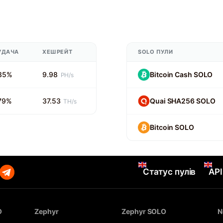
УДАЧА
ХЕШРЕЙТ
SOLO ПУЛИ
35%
9.98
Bitcoin Cash SOLO
PH/s
79%
37.53
Quai SHA256 SOLO
TH/s
Bitcoin SOLO
Статус пулів
API
O
Zephyr
Zephyr SOLO
N