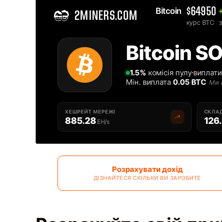
Bitcoin 
$64950
2MINERS.COM
курс BTC
Home
Bitcoin S
Cоло Bitcoin SOLO-BTC майнінг-пул українською - 2Miners
1.5%
комісія пулу
виплати
Мін. виплата
0.05 BTC
Ми 
ХЕШРЕЙТ МЕРЕЖІ
СКЛАД
885.28
126
EH/s
Розрахувати дохід
ДІЗНАЙТЕСЯ СКІЛЬКИ ВИ ЗАРОБИТЕ