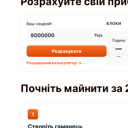
Розрахуйте свій приб
Ваш хешрейт
БЛОКИ
Th/s
Година
—
Розрахувати
—
Розширений калькулятор →
Почніть майнити за 
1
Створіть гаманець