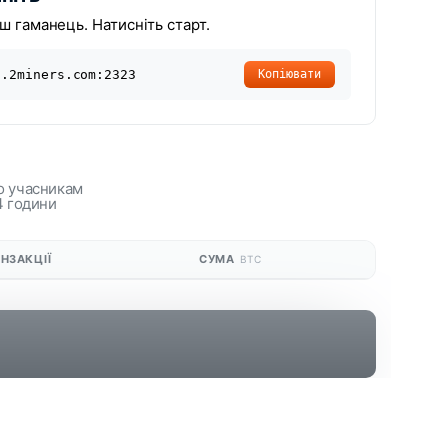
ш гаманець. Натисніть старт.
c.2miners.com:2323
Копіювати
о учасникам
4 години
АНЗАКЦІЇ
СУМА
BTC