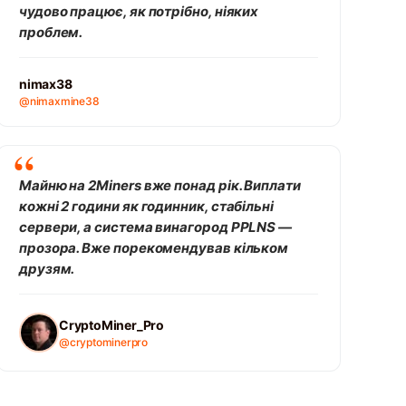
чудово працює, як потрібно, ніяких
проблем.
nimax38
@nimaxmine38
Майню на 2Miners вже понад рік. Виплати
кожні 2 години як годинник, стабільні
сервери, а система винагород PPLNS —
прозора. Вже порекомендував кільком
друзям.
CryptoMiner_Pro
@cryptominerpro