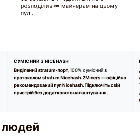
розподілив
∞
майнерам на цьому
пулі.
СУМІСНИЙ З NICEHASH
Виділений stratum-порт,
100% сумісний
з
протоколом stratum Nicehash. 2Miners — офіційно
рекомендований пул Nicehash. Підключіть свій
пристрій без додаткового налаштування.
х людей