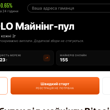
+0.65%
за 24 години
OLO Майнінг-пул
 кожні 2г
покриваємо виплати. Додаткові збори не стягуються.
НІСТЬ МЕРЕЖІ
МАЙНЕРІВ ОНЛАЙН
.23
155
T
Швидкий старт
РЕЄСТРАЦІЯ НЕ ПОТРІБНА