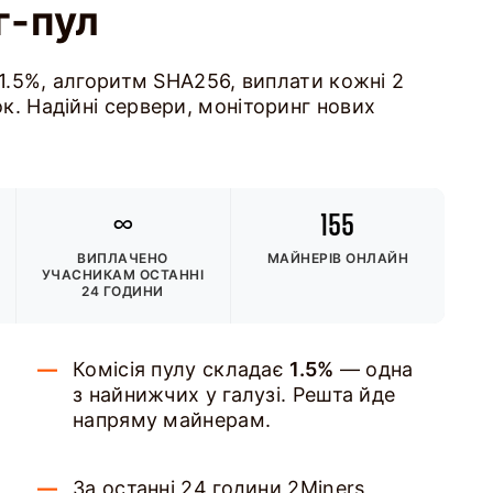
г-пул
 1.5%, алгоритм SHA256, виплати кожні 2
к. Надійні сервери, моніторинг нових
∞
155
ВИПЛАЧЕНО
МАЙНЕРІВ ОНЛАЙН
УЧАСНИКАМ
ОСТАННІ
24 ГОДИНИ
Комісія пулу складає
1.5%
— одна
з найнижчих у галузі. Решта йде
напряму майнерам.
За останні 24 години 2Miners