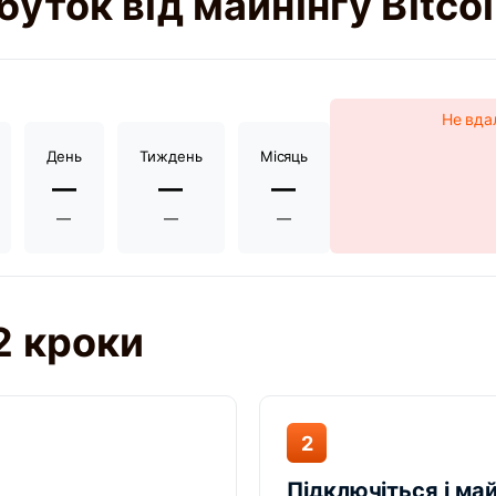
уток від майнінгу Bitco
Не вда
День
Тиждень
Місяць
—
—
—
—
—
—
2 кроки
2
Підключіться і май