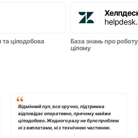
Хелпдес
helpdesk
и та цілодобова
База знань про роботу
цілому
Відмінний пул, все зручно, підтримка
відповідає оперативно, причому майже
цілодобово. Жодного разу не було проблем
ні з виплатами, ні з технічною частиною.