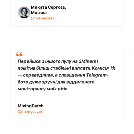
Микита Сергєєв,
Москва
@nicksergeev
Перейшов з іншого пулу на 2Miners і
помітив більш стабільні виплати. Комісія 1%
— справедлива, а сповіщення Telegram-
бота дуже зручні для віддаленого
моніторингу моїх рігів.
MiningDutch
@miningdutch