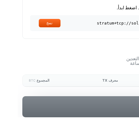
ضغط ابدأ.
stratum+tcp://sol
نسخ
لتعدين
معرف TX
المجموع
BTC