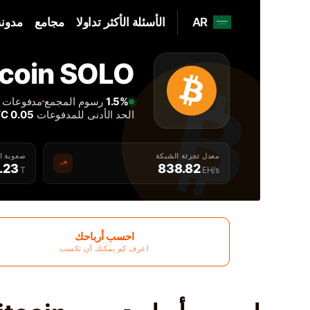
AR
الأسئلة الأكثر تداولا
مجامع
مدونة
Home
Bitcoin SOLO مجمع ال
فردي SOLO-BTC Bitcoin مجمع التعدين - 2Miners
1.5%
رسوم المجمع
مدفوعات كل 2 
الحد الأدنى للمدفوعات
0.05 BTC
معدل تجزئة الشبكة
صعوبة ا
.23
838.82
T
EH/s
احسب أرباحك
اعرف كم يمكنك أن تكسب