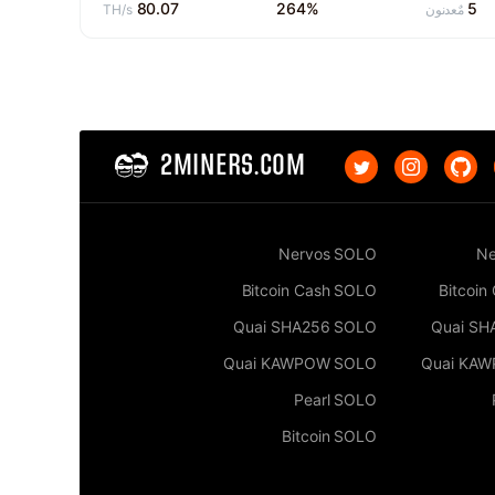
80.07
264%
5
مٌعدنون
TH/s
2MINERS.COM
Nervos SOLO
Ne
Bitcoin Cash SOLO
Bitcoin
Quai SHA256 SOLO
Quai SH
Quai KAWPOW SOLO
Quai KA
Pearl SOLO
Bitcoin SOLO