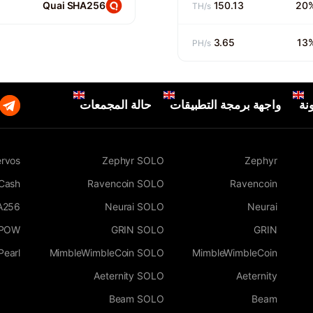
Quai SHA256
150.13
20
TH/s
3.65
13
PH/s
نة
واجهة برمجة التطبيقات
حالة المجمعات
rvos
Zephyr SOLO
Zephyr
 Cash
Ravencoin SOLO
Ravencoin
A256
Neurai SOLO
Neurai
WPOW
GRIN SOLO
GRIN
Pearl
MimbleWimbleCoin SOLO
MimbleWimbleCoin
Aeternity SOLO
Aeternity
Beam SOLO
Beam