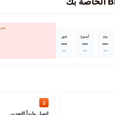
تعذر
يوم
أسبوع
شهر
—
—
—
—
—
—
2
اتصل وابدأ التعدين