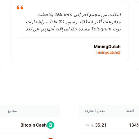
انتقلت من مجمع آخر إلى 2Miners ولاحظت
مدفوعات أكثر انتظامًا. رسوم 1% عادلة، وإشعارات
بوت Telegram مفيدة جدًا لمراقبة أجهزتي عن بُعد.
MiningDutch
@miningdutch
الحظ
معدل التجزئة
مجامع
Bitcoin Cash
35.21
134
PH/s