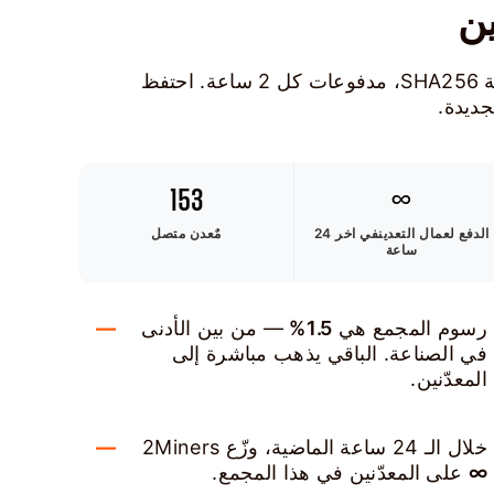
مجمع تعدين SOLO Bitcoin — رسوم 1.5%، خوارزمية SHA256، مدفوعات كل 2 ساعة. احتفظ
جديدة.
153
∞
الدفع لعمال التعدين
في اخر 24
مٌعدن متصل
ساعة
رسوم المجمع هي
1.5%
— من بين الأدنى
في الصناعة. الباقي يذهب مباشرة إلى
المعدّنين.
خلال الـ 24 ساعة الماضية، وزّع 2Miners
∞
على المعدّنين في هذا المجمع.