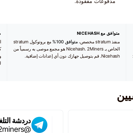
مدفوعات مفقودة.
متوافق مع NICEHASH
م
منفذ stratum مخصص،
متوافق 100%
مع بروتوكول stratum
ا
الخاص بـ Nicehash. 2Miners هو مجمع موصى به رسمياً من
ك
Nicehash. قم بتوصيل جهازك دون أي إعدادات إضافية.
و
ل
ين
دردشة التلغ
@chat2miners