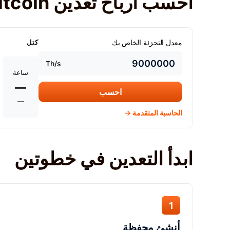
احسب أرباح تعدين Bitcoin الخاصة بك
معدل التجزئة الخاص بك
كتل
Th/s
ساعة
—
احسب
—
الحاسبة المتقدمة →
ابدأ التعدين في خطوتين
1
أنشئ محفظة