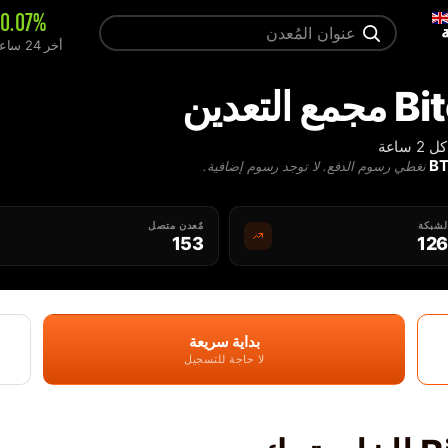
+0.07%
أخر 24 ساعة
تعدين
ساعة
نغطي رسوم الدفع. لا توجد رسوم إضافية.
لشبكة
مٌعدن متصل
153
126
بداية سريعة
لا حاجة للتسجيل