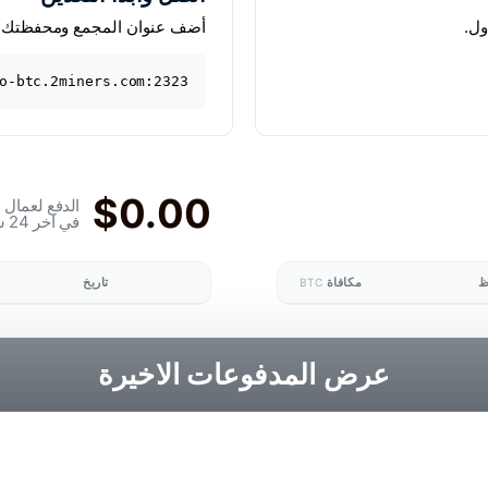
أضف عنوان المجمع ومحفظتك. ا
o-btc.2miners.com:2323
$0.00
الدفع لعمال ا
في اخر 24 ساعة
ظ
مكافاة
تاريخ
BTC
عرض المدفوعات الاخيرة