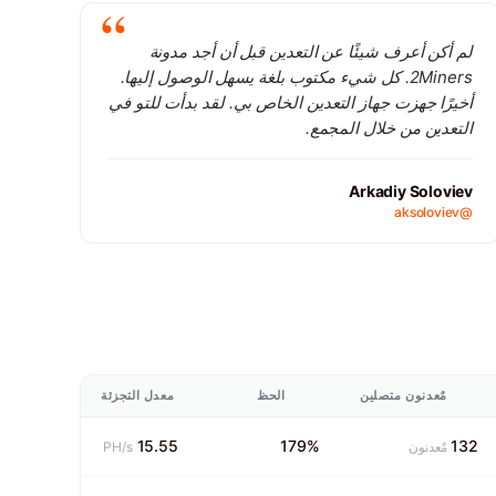
لم أكن أعرف شيئًا عن التعدين قبل أن أجد مدونة
2Miners. كل شيء مكتوب بلغة يسهل الوصول إليها.
أخيرًا جهزت جهاز التعدين الخاص بي. لقد بدأت للتو في
التعدين من خلال المجمع.
Arkadiy Soloviev
@aksoloviev
مٌعدنون متصلين
الحظ
معدل التجزئة
15.55
179%
132
مٌعدنون
PH/s