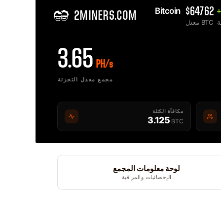
Bitcoin 
$64762
2MINERS.COM
معدل BTC
3.65
PH/s
مجمع معدل التجزئة
مكافأة الكتلة
3.125
BTC
لوحة معلومات المجمع
الإحصائيات والمراقبة