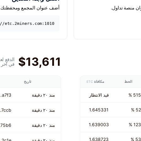
أضف عنوان المجمع ومحفظتك. ا
//etc.2miners.com:1010
$13,611
الدفع لع
في اخر 24 ساعة
الحظ
مكافاة
تاريخ
ETC
515 %
قيد الانتظار
منذ ٢٠ دقيقة
…a7f3
1.645331
52 %
منذ ٢٠ دقيقة
…7ccb
1.639003
123 %
منذ ٢٠ دقيقة
…75b6
1.638723
53 %
منذ ٢٠ دقيقة
…2c1e