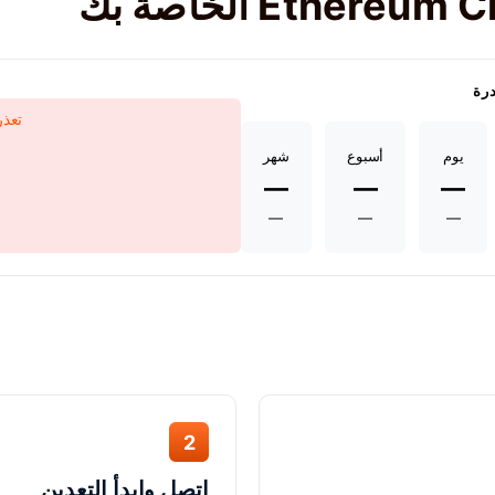
درة
تعذر
يوم
أسبوع
شهر
—
—
—
—
—
—
2
اتصل وابدأ التعدين