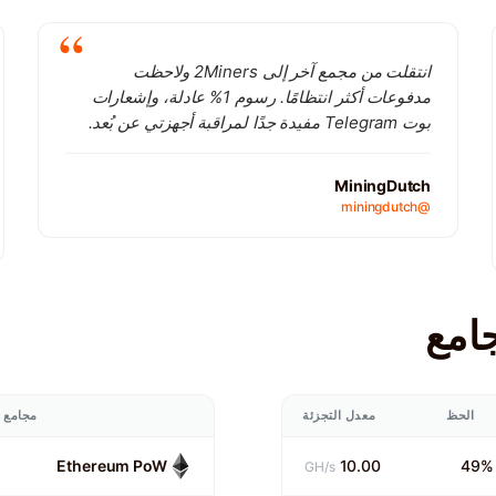
انتقلت من مجمع آخر إلى 2Miners ولاحظت
مدفوعات أكثر انتظامًا. رسوم 1% عادلة، وإشعارات
بوت Telegram مفيدة جدًا لمراقبة أجهزتي عن بُعد.
MiningDutch
@miningdutch
الحظ
معدل التجزئة
مجامع
Ethereum PoW
10.00
49%
GH/s