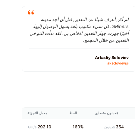
لم أكن أعرف شيئًا عن التعدين قبل أن أجد مدونة
2Miners. كل شيء مكتوب بلغة يسهل الوصول إليها.
أخيرًا جهزت جهاز التعدين الخاص بي. لقد بدأت للتو في
التعدين من خلال المجمع.
Arkadiy Soloviev
@aksoloviev
مٌعدنون متصلين
الحظ
معدل التجزئة
292.10
160%
354
مٌعدنون
GH/s