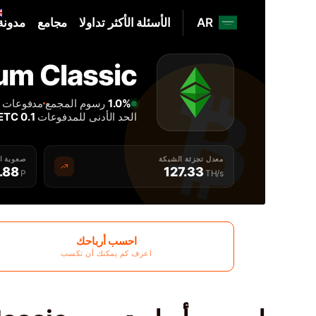
AR
الأسئلة الأكثر تداولا
مجامع
مدونة
Home
Ethereum Classic م
أفضل ETC Ethereum Classic مجمع التعدين - 2Miners
1.0%
رسوم المجمع
مدفوعات كل 2 
الحد الأدنى للمدفوعات
0.1 ETC
معدل تجزئة الشبكة
صعوبة ا
1.88
127.33
P
TH/s
احسب أرباحك
اعرف كم يمكنك أن تكسب