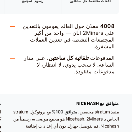
دفعات منتظمة كل ساعتين
رسوم المجمع
4008
معدّن حول العالم يقومون بالتعدين
على 2Miners الآن — واحد من أكبر
المجتمعات النشطة في تعدين العملات
المشفرة.
المدفوعات
تلقائية كل ساعتين
، على مدار
الساعة. لا سحب يدوي، لا انتظار، لا
مدفوعات مفقودة.
متوافق مع NICEHASH
م
منفذ stratum مخصص،
متوافق 100%
مع بروتوكول stratum
ا
الخاص بـ Nicehash. 2Miners هو مجمع موصى به رسمياً من
ك
Nicehash. قم بتوصيل جهازك دون أي إعدادات إضافية.
و