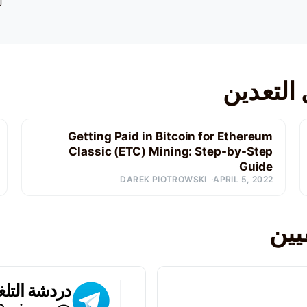
ل
Getting Paid in Bitcoin for Ethereum
Classic (ETC) Mining: Step-by-Step
Guide
DAREK PIOTROWSKI
APRIL 5, 2022
ين
دردشة التلغ