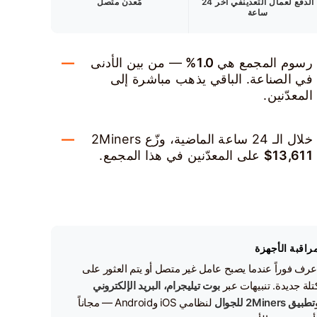
الدفع لعمال التعدين
في اخر 24
مٌعدن متصل
ساعة
رسوم المجمع هي
1.0%
— من بين الأدنى
في الصناعة. الباقي يذهب مباشرة إلى
المعدّنين.
خلال الـ 24 ساعة الماضية، وزّع 2Miners
$13,611
على المعدّنين في هذا المجمع.
راقبة الأجهزة
عرف فوراً عندما يصبح عامل غير متصل أو يتم العثور على
تلة جديدة. تنبيهات عبر
بوت تيليجرام، البريد الإلكتروني
تطبيق 2Miners للجوال
لنظامي iOS وAndroid — مجاناً