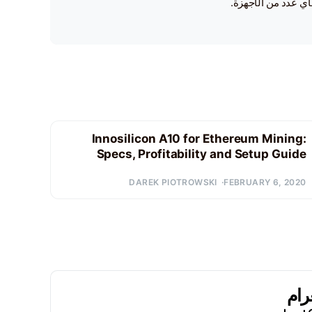
أي عدد من الأجهزة.
Innosilicon A10 for Ethereum Mining:
Specs, Profitability and Setup Guide
DAREK PIOTROWSKI
FEBRUARY 6, 2020
رام