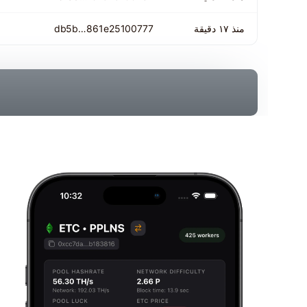
منذ ١٧ دقيقة
25100777
db5b…861e