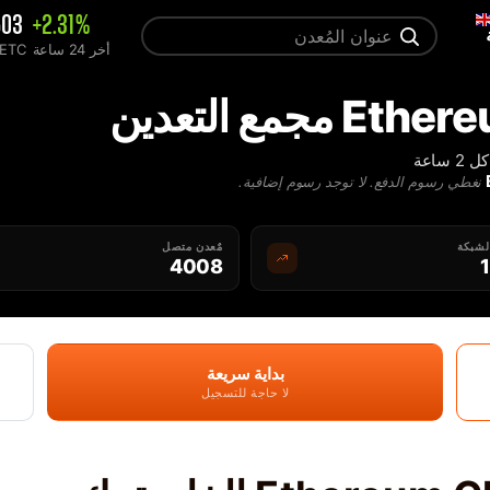
503
+2.31%
أخر 24 ساعة
معدل TC
جمع التعدين
ساعة
نغطي رسوم الدفع. لا توجد رسوم إضافية.
لشبكة
مٌعدن متصل
4008
بداية سريعة
لا حاجة للتسجيل