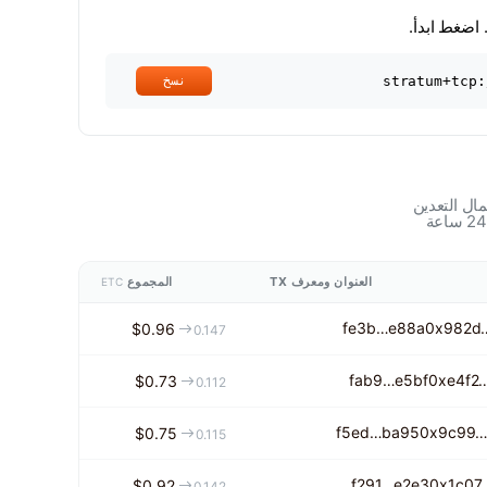
ضغط ابدأ.
stratum+tcp:
نسخ
مال التعدين
العنوان ومعرف TX
المجموع
ETC
fe3b…e88a
0x982d
$0.96
0.147
fab9…e5bf
0xe4f2
$0.73
0.112
f5ed…ba95
0x9c99
$0.75
0.115
f291…e2e3
0x1c07
$0.92
0.142