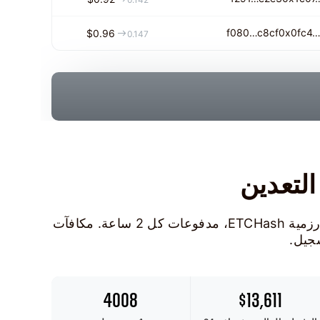
f080…c8cf
0x0fc4
$0.96
0.147
مجمع تعدين Ethereum Classic — رسوم 1.0%، خوارزمية ETCHash، مدفوعات كل 2 ساعة. مكافآت
4008
$13,611