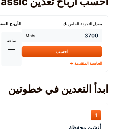
احسب أرباح تعدين Ethereum Classic الخاصة بك
معدل التجزئة الخاص بك
الأرباح المق
Mh/s
ساعة
—
احسب
—
الحاسبة المتقدمة →
ابدأ التعدين في خطوتين
1
أنشئ محفظة