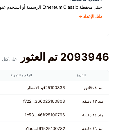
حمّل محفظة Ethereum Classic الرسمية أو استخدم عنوان منصة تداول.
دليل الإعداد →
2093946 تم العثور
على كتل
التاريخ
الرقم و التجزئة
منذ ٤ دقائق
25100836
قيد الانتظار
منذ ١٣ دقيقة
25100803
f722…3660
منذ ١٤ دقيقة
25100796
1c53…46ff
منذ ١٦ دقيقة
25100782
b1ad…f615