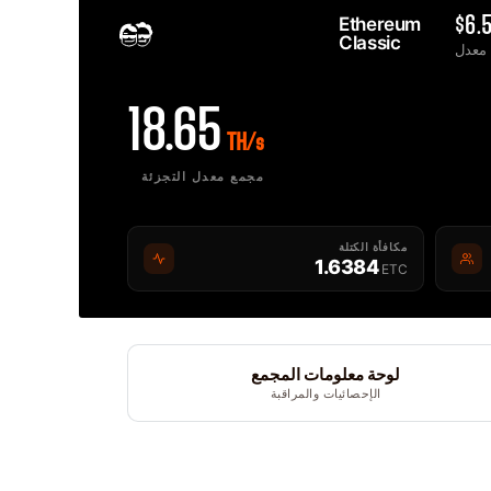
Ethereum 
$6.
Classic 
E
2MINERS.COM
18.65
TH/s
مجمع معدل التجزئة
مكافأة الكتلة
1.6384
ETC
لوحة معلومات المجمع
الإحصائيات والمراقبة