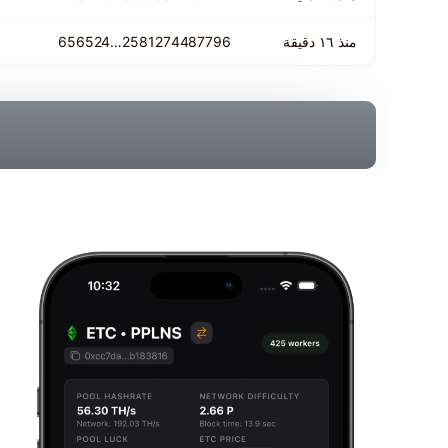
منذ ١٦ دقيقة
4487796
258127…656524