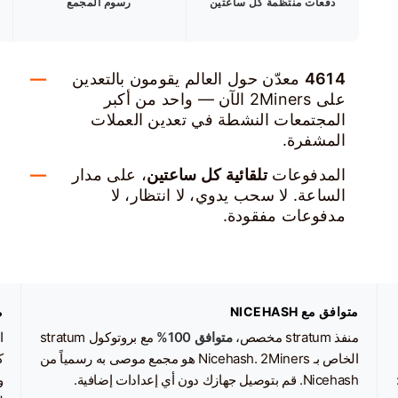
دفعات منتظمة كل ساعتين
رسوم المجمع
4614
معدّن حول العالم يقومون بالتعدين
على 2Miners الآن — واحد من أكبر
المجتمعات النشطة في تعدين العملات
المشفرة.
المدفوعات
تلقائية كل ساعتين
، على مدار
الساعة. لا سحب يدوي، لا انتظار، لا
مدفوعات مفقودة.
متوافق مع NICEHASH
م
منفذ stratum مخصص،
متوافق 100%
مع بروتوكول stratum
ا
الخاص بـ Nicehash. 2Miners هو مجمع موصى به رسمياً من
ك
Nicehash. قم بتوصيل جهازك دون أي إعدادات إضافية.
و