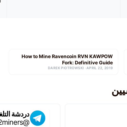
ل
How to Mine Ravencoin RVN KAWPOW
Fork: Definitive Guide
DAREK PIOTROWSKI
APRIL 22, 2019
ين
دردشة التلغ
@chat2miners