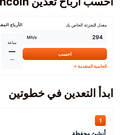
احسب أرباح تعدين Ravencoin الخاصة بك
معدل التجزئة الخاص بك
الأرباح المق
Mh/s
ساعة
—
احسب
—
الحاسبة المتقدمة →
ابدأ التعدين في خطوتين
1
أنشئ محفظة