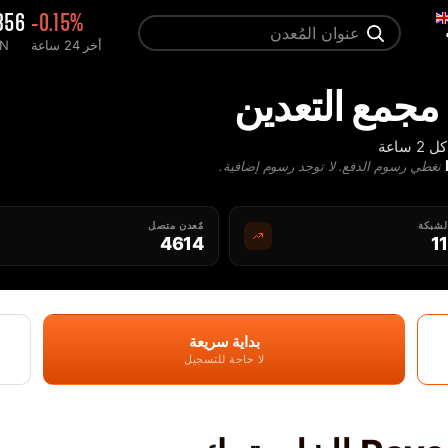
356
-0.15%
أخر 24 ساعة
معد
ساعة
نغطي رسوم الدفع. لا توجد رسوم إضافية.
لشبكة
مٌعدن متصل
4614
1
بداية سريعة
لا حاجة للتسجيل