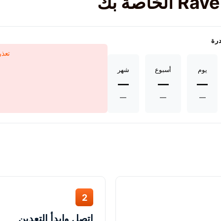
درة
تعذر
يوم
أسبوع
شهر
—
—
—
—
—
—
2
اتصل وابدأ التعدين