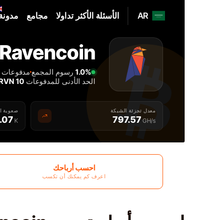
AR
الأسئلة الأكثر تداولا
مجامع
مدونة
Home
Ravencoin مجمع التعدين
أفضل RVN Ravencoin مجمع التعدين - 2Miners
1.0%
رسوم المجمع
مدفوعات كل 2 
الحد الأدنى للمدفوعات
10 RVN
معدل تجزئة الشبكة
صعوبة ا
1.07
797.57
K
GH/s
احسب أرباحك
اعرف كم يمكنك أن تكسب