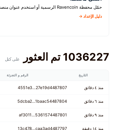
حمّل محفظة Ravencoin الرسمية أو استخدم عنوان منصة تداول.
دليل الإعداد →
1036227 تم العثور
على كتل
التاريخ
الرقم و التجزئة
منذ ٤ دقائق
4487807
4551e3…27e19d
منذ ٦ دقائق
4487804
5dcba2…1baac5
منذ ٩ دقائق
4487801
536157…af3011
منذ ١٤ دقيقة
4487797
13c478…caa3ad