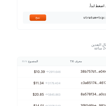
ضغط ابدأ.
stratum+tcp:
نسخ
ال التعدين
معرف TX
المجموع
RVN
38b757d1…e04
$10.39
2911.646
c3a85174…461
$11.34
3179.404
8a578f34…a0c
$20.85
5845.863
3f80d6be…981
$14.01
3928.549