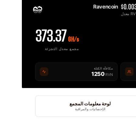
Ravencoin 
$0.00
ل RVN
2MINERS.COM
373.37
GH/s
مجمع معدل التجزئة
مكافأة الكتلة
1250
RVN
لوحة معلومات المجمع
الإحصائيات والمراقبة