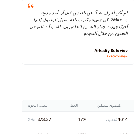
لم أكن أعرف شيئًا عن التعدين قبل أن أجد مدونة
2Miners. كل شيء مكتوب بلغة يسهل الوصول إليها.
أخيرًا جهزت جهاز التعدين الخاص بي. لقد بدأت للتو في
التعدين من خلال المجمع.
Arkadiy Soloviev
@aksoloviev
مٌعدنون متصلين
الحظ
معدل التجزئة
373.37
17%
4614
مٌعدنون
GH/s