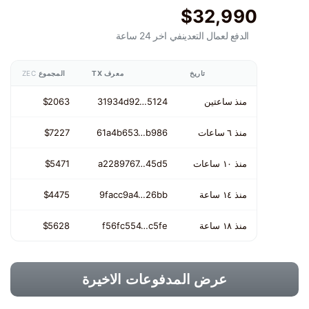
$32,990
الدفع لعمال التعدين
في اخر 24 ساعة
تاريخ
معرف TX
المجموع
ZEC
منذ ساعتين
31934d92…5124
$2063
منذ ٦ ساعات
61a4b653…b986
$7227
منذ ١٠ ساعات
a2289767…45d5
$5471
منذ ١٤ ساعة
9facc9a4…26bb
$4475
منذ ١٨ ساعة
f56fc554…c5fe
$5628
عرض المدفوعات الاخيرة