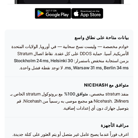
بيانات متاحة على نطاق واسع
خوادم مخصصة — وليست نسخ سحابية — في أوروبا, الولايات المتحدة
الأمريكية, آسيا. حماية DDOS على كل عقدة. نقاط اتصال Stratum
بزمن استجابة منخفض باستمرار:
Stockholm 24 ms, Helsinki 30
ms, Warsaw 31 ms, Berlin 34 ms.
لا توجد نقطة فشل واحدة.
متوافق مع NICEHASH
منفذ stratum مخصص،
متوافق 100%
مع بروتوكول stratum الخاص بـ
Nicehash. 2Miners هو مجمع موصى به رسمياً من Nicehash. قم
بتوصيل جهازك دون أي إعدادات إضافية.
مراقبة الأجهزة
اعرف فوراً عندما يصبح عامل غير متصل أو يتم العثور على كتلة جديدة.