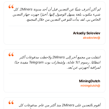
لم أكن أعرف شيئًا عن التعدين قبل أن أجد مدونة 2Miners. كل
شيء مكتوب بلغة يسهل الوصول إليها. أخيرًا جهزت جهاز التعدين
الخاص بي. لقد بدأت للتو في التعدين من خلال المجمع.
Arkadiy Soloviev
@aksoloviev
انتقلت من مجمع آخر إلى 2Miners ولاحظت مدفوعات أكثر
انتظامًا. رسوم 1% عادلة، وإشعارات بوت Telegram مفيدة جدًا
لمراقبة أجهزتي عن بُعد.
MiningDutch
@miningdutch
أقوم بالتعدين على 2Miners منذ أكثر من عام. مدفوعات كل