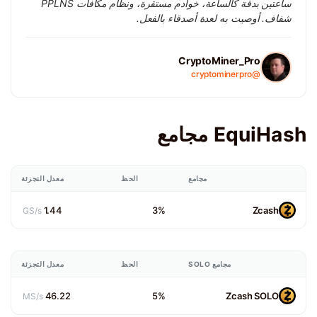
ساعتين بدقة كالساعة، خوادم مستقرة، ونظام مكافآت PPLNS
شفاف. أوصيت به لعدة أصدقاء بالفعل.
CryptoMiner_Pro
@cryptominerpro
EquiHash مجامع
مجامع
الحظ
معدل التجزئة
1.44
3%
Zcash
GS/s
مجامع SOLO
الحظ
معدل التجزئة
46.22
5%
Zcash SOLO
MS/s