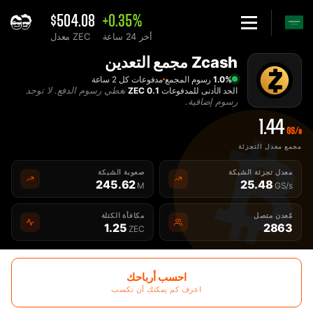
$504.08
+0.35%
أخر 24 ساعة
معدل ZEC
Hom
Zcash مجمع التعدين
فضل ZEC Zcash مجمع التعدين - 2Miners
1.0%
رسوم المجمع
مدفوعات كل 2 ساعة
نغطي رسوم الدفع. لا توجد
الحد الأدنى للمدفوعات
0.1 ZEC
رسوم إضافية.
1.44
GS/s
مجمع معدل التجزئة
معدل تجزئة الشبكة
صعوبة الشبكة
245.62
25.48
M
GS/s
مٌعدن متصل
مكافأة الكتلة
1.25
2863
ZEC
احسب أرباحك
اعرف كم يمكنك أن تكسب