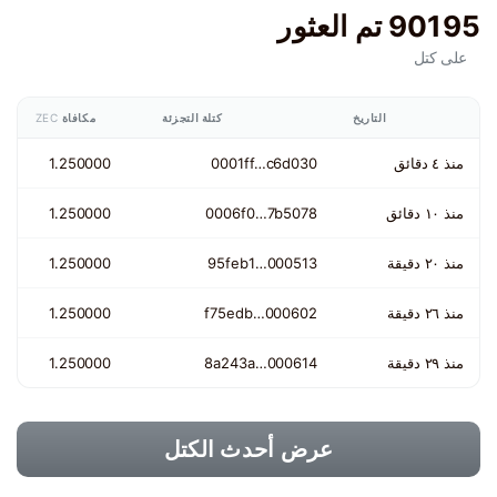
90195 تم العثور
على كتل
التاريخ
كتلة التجزئة
مكافاة
ZEC
منذ ٤ دقائق
0001ff…c6d030
1.250000
منذ ١٠ دقائق
0006f0…7b5078
1.250000
منذ ٢٠ دقيقة
000513…95feb1
1.250000
منذ ٢٦ دقيقة
000602…f75edb
1.250000
منذ ٢٩ دقيقة
000614…8a243a
1.250000
عرض أحدث الكتل