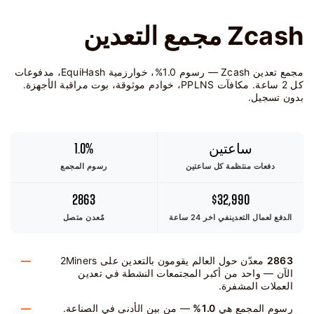
Zcash مجمع التعدين
مجمع تعدين Zcash — رسوم 1.0%، خوارزمية EquiHash، مدفوعات
كل 2 ساعة. مكافآت PPLNS، خوادم موثوقة، بوت مراقبة الأجهزة.
بدون تسجيل.
ساعتين
1.0%
دفعات منتظمة كل ساعتين
رسوم المجمع
2863
$32,990
الدفع لعمال التعدين
في اخر 24 ساعة
مٌعدن متصل
2863
معدّن حول العالم يقومون بالتعدين على 2Miners
الآن — واحد من أكبر المجتمعات النشطة في تعدين
العملات المشفرة.
رسوم المجمع هي
1.0%
— من بين الأدنى في الصناعة.