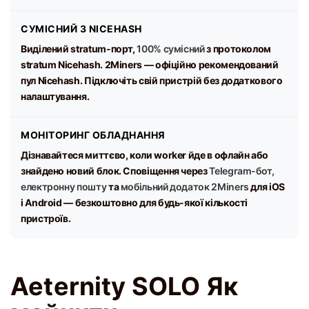
СУМІСНИЙ З NICEHASH
Виділений stratum-порт,
100% сумісний
з протоколом
stratum Nicehash. 2Miners — офіційно рекомендований
пул Nicehash. Підключіть свій пристрій без додаткового
налаштування.
МОНІТОРИНГ ОБЛАДНАННЯ
Дізнавайтеся миттєво, коли worker йде в офлайн або
знайдено новий блок. Сповіщення через
Telegram-бот,
електронну пошту
та
мобільний додаток 2Miners
для iOS
і Android — безкоштовно для будь-якої кількості
пристроїв.
Aeternity SOLO Як