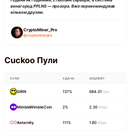
винагород PPLNS — прозора. Вже порекомендував
кільком друзям.
CryptoMiner_Pro
@cryptominerpro
Cuckoo Пули
ПУЛИ
УДАЧА
ХЕШРЕЙТ
GRIN
137%
684.01
Gps
MimbleWimbleCoin
2%
2.30
KGps
Aeternity
111%
1.80
KGps