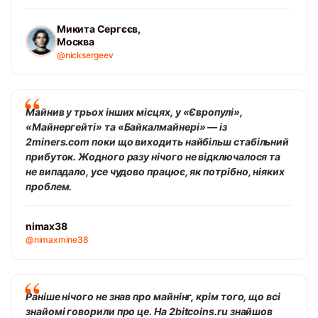
Микита Сергєєв,
Москва
@nicksergeev
Майнив у трьох інших місцях, у «Європулі»,
«Майнергейті» та «Байкалмайнері» — із
2miners.com поки що виходить найбільш стабільний
прибуток. Жодного разу нічого не відключалося та
не випадало, усе чудово працює, як потрібно, ніяких
проблем.
nimax38
@nimaxmine38
Раніше нічого не знав про майнінг, крім того, що всі
знайомі говорили про це. На 2bitcoins.ru знайшов