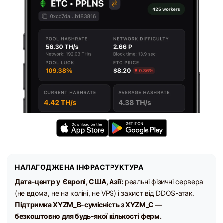
НАЛАГОДЖЕНА ІНФРАСТРУКТУРА
Дата-центр у Європі, США, Азії:
реальні фізичні сервера
(не вдома, не на коліні, не VPS) і захист від DDOS-атак.
Підтримка XYZM_B-сумісність з XYZM_C —
безкоштовно для будь-якої кількості ферм.