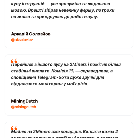
купу інструкцій — усе зрозуміло та людською
мовою. Врешті зібрав невелику ферму, потрохи
починаю та приєднуюсь до роботи пулу.
Аркадій Соловйов
@aksoloviev
Перейшов з іншого пулу на 2Miners і помітив більш
стабільні виплати. Комісія 1% — справедлива, а
сповіщення Telegram-бота дуже зручні для
віддаленого моніторингу моїх рігів.
MiningDutch
@miningdutch
Майню на 2Miners вже понад рік. Виплати кожні 2
години як годинник, стабільні сервери, а система