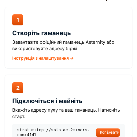
1
Створіть гаманець
Завантажте офіційний гаманець Aeternity або
використовуйте адресу біржі.
Інструкція з налаштування →
2
Підключіться і майніть
Вкажіть адресу пулу та ваш гаманець. Натисніть
старт.
stratum+tcp://solo-ae.2miners.
Копіювати
com:4141