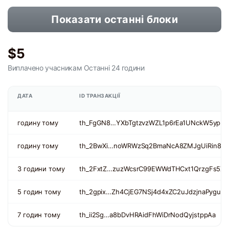
Показати останні блоки
$5
Виплачено учасникам
Останні 24 години
ДАТА
ID ТРАНЗАКЦІЇ
годину тому
th_FgGN8…YXbTgtzvzWZL1p6rEa1UNckW5ypm
годину тому
th_2BwXi…noWRWzSq2BmaNcA8ZMJgUiRin85f
3 години тому
th_2FxtZ…zuzWcsrC99EWWdTHCxt1QrzgFs5Xc
5 годин тому
th_2gpix…Zh4CjEG7NSj4d4xZC2uJdzjnaPygu
7 годин тому
th_ii2Sg…a8bDvHRAidFhWiDrNodQyjstppAa