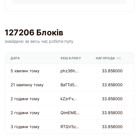
127206 Блоків
знайдено
за весь час
роботи пулу
ДАТА
ХЕШ БЛОКУ
НАГОРОДА
AE
5 хвилин тому
phz36h…
33.858000
21 хвилину тому
BaTTd5…
33.858000
2 години тому
kZzrFv…
33.858000
2 години тому
QimEME…
33.858000
3 години тому
RTQV5c…
33.858000