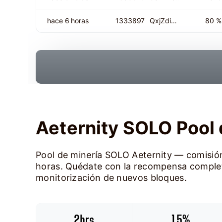
hace 6 horas
1333897
QxjZdi…
80 %
Aeternity SOLO Pool 
Pool de minería SOLO Aeternity — comisió
horas. Quédate con la recompensa completa
monitorización de nuevos bloques.
2hrs
1.5%