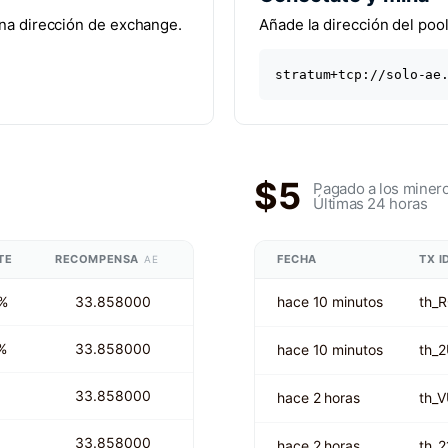
una dirección de exchange.
Añade la dirección del pool
stratum+tcp://solo-ae
$5
Pagado a los miner
Últimas 24 horas
TE
RECOMPENSA
FECHA
TX I
AE
%
33.858000
hace 10 minutos
th_
%
33.858000
hace 10 minutos
th_
33.858000
hace 2 horas
th_
33.858000
hace 2 horas
th_