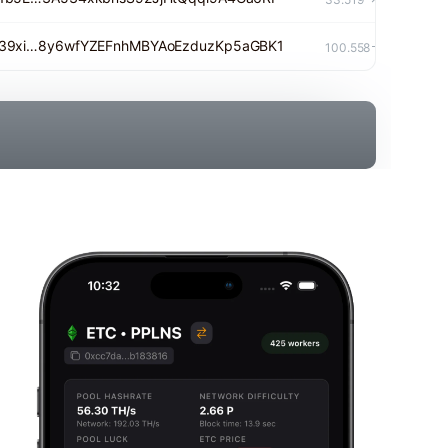
239xi…8y6wfYZEFnhMBYAoEzduzKp5aGBK1
$0.5
100.558