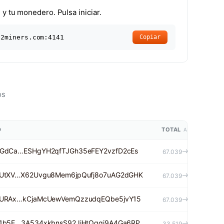
 y tu monedero. Pulsa iniciar.
.2miners.com:4141
Copiar
os
D
TOTAL
AE
RGdCa…ESHgYH2qfTJGh35eFEY2vzfD2cEs
$0.33
67.039
2UtXV…X62Uvgu8Mem6jpQufj8o7uAG2dGHK
$0.33
67.039
VURAx…kCjaMcUewVemQzzudqEQbe5jvY15
$0.33
67.039
21b5E…3A534xkbnsS92JjHtQqqi9A4Ga6RP
$0.17
33.519