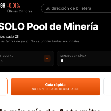
499
-0.01%
Últimas 24 horas
 SOLO Pool de Minería
gos cada 2h
las tarifas de pago. No se cobran tarifas adicionales.
IFICULTAD
MINEROS EN LÍNEA
7
8
K
Guía rápida
NO ES NECESARIO REGISTRARSE