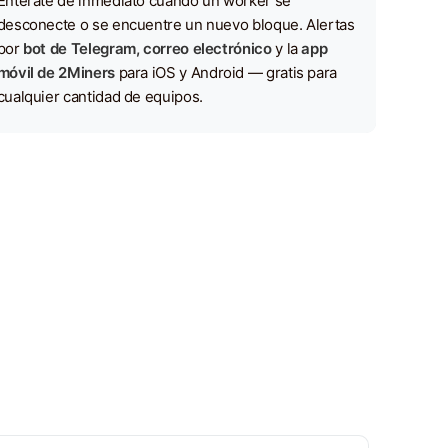
Entérate de inmediato cuando un worker se
desconecte o se encuentre un nuevo bloque. Alertas
por
bot de Telegram, correo electrónico
y la
app
móvil de 2Miners
para iOS y Android — gratis para
cualquier cantidad de equipos.