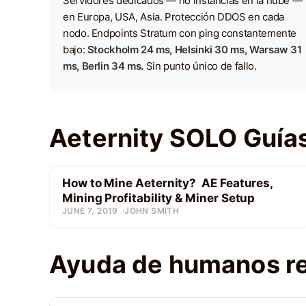
Servidores dedicados — no instancias en la nube —
en Europa, USA, Asia. Protección DDOS en cada
nodo. Endpoints Stratum con ping constantemente
bajo:
Stockholm 24 ms, Helsinki 30 ms, Warsaw 31
ms, Berlin 34 ms.
Sin punto único de fallo.
Aeternity SOLO Guías
How to Mine Aeternity? AE Features,
Mining Profitability & Miner Setup
JUNE 7, 2019
JOHN SMITH
Ayuda de humanos r