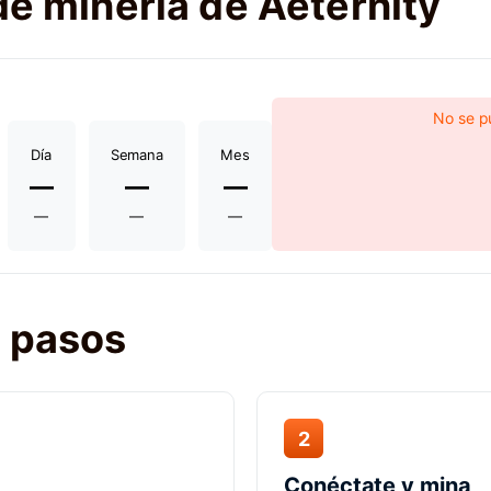
de minería de Aeternity
No se pu
Día
Semana
Mes
—
—
—
—
—
—
2 pasos
2
Conéctate y mina