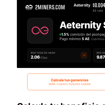
Aeternity 
$0.00
2MINERS.COM
AE rate
Home
Aeternity
Solo Aeternity AE Pool de Minería - 2Miners
1.5%
comisión del pool
pa
Pago mínimo
5 AE
Cubrimos 
RED TASA DE HASH
RED D
2.06
9.8
KGps
Calcula tus ganancias
MIRA CUÁNTO PUEDES GANAR