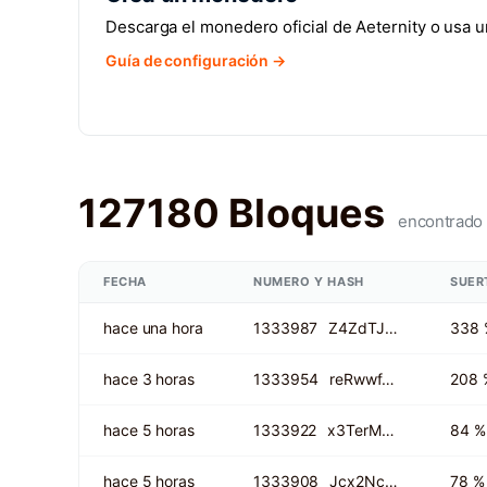
Descarga el monedero oficial de Aeternity o usa 
Guía de configuración →
127180 Bloques
encontrado
FECHA
NUMERO Y HASH
SUER
hace una hora
1333987
Z4ZdTJ…
338 
hace 3 horas
1333954
reRwwf…
208 
hace 5 horas
1333922
x3TerM…
84 %
hace 5 horas
1333908
Jcx2Nc…
78 %