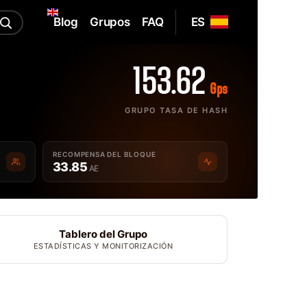
Blog
Grupos
FAQ
ES
153.62
Gps
GRUPO TASA DE HASH
RECOMPENSA DEL BLOQUE
33.85
AE
Tablero del Grupo
ESTADÍSTICAS Y MONITORIZACIÓN