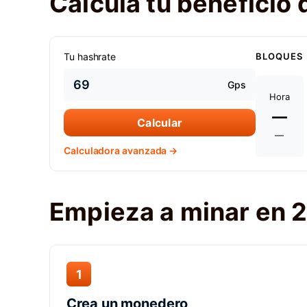
Calcula tu beneficio 
Tu hashrate
BLOQUES
Gps
Hora
—
Calcular
—
Calculadora avanzada →
Empieza a minar en 
1
Crea un monedero