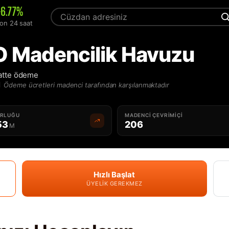
+6.77%
on 24 saat
 Madencilik Havuzu
atte ödeme
N
Ödeme ücretleri madenci tarafından karşılanmaktadır
ORLUĞU
MADENCI ÇEVRIMIÇI
53
206
M
Hızlı Başlat
ÜYELIK GEREKMEZ