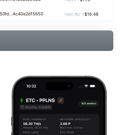
50fd…4c40e2d15650
$16.48
1063.782