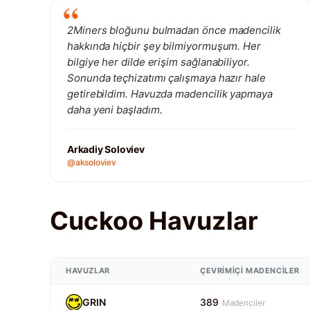
2Miners bloğunu bulmadan önce madencilik
hakkında hiçbir şey bilmiyormuşum. Her
bilgiye her dilde erişim sağlanabiliyor.
Sonunda teçhizatımı çalışmaya hazır hale
getirebildim. Havuzda madencilik yapmaya
daha yeni başladım.
Arkadiy Soloviev
@aksoloviev
Cuckoo Havuzlar
HAVUZLAR
ÇEVRIMIÇI MADENCILER
GRIN
389
Madenciler