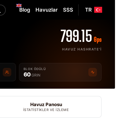
Blog
Havuzlar
SSS
TR
799.15
Gps
HAVUZ HASHRATE'I
BLOK ÖDÜLÜ
60
GRIN
Havuz Panosu
İSTATISTIKLER VE IZLEME