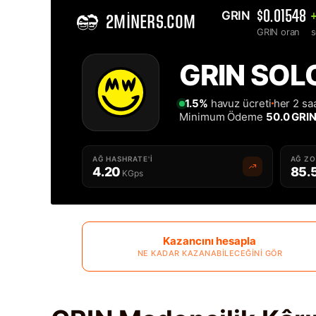
GRIN 
$0.01548
2MINERS.COM
GRIN oran
s
Home
GRIN SOLO
Solo GRIN Madencilik Havuzu - 2Miners
1.5%
havuz ücreti
her 2 sa
Minimum Ödeme
50.0 GRI
AĞ HASHRATE'I
AĞ Z
4.20
85.
KGps
Kazancını hesapla
NE KADAR KAZANABILECEĞINI GÖR