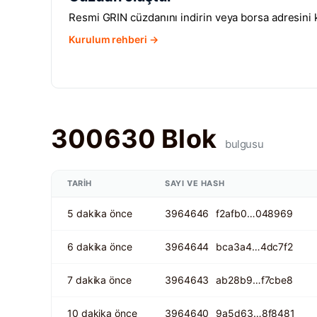
Resmi GRIN cüzdanını indirin veya borsa adresini k
Kurulum rehberi →
300630 Blok
bulgusu
TARIH
SAYI VE HASH
5 dakika önce
3964646
f2afb0…048969
6 dakika önce
3964644
bca3a4…4dc7f2
7 dakika önce
3964643
ab28b9…f7cbe8
10 dakika önce
3964640
9a5d63…8f8481