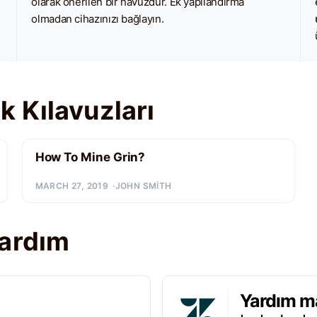
:
olarak önerilen bir havuzdur. Ek yapılandırma
olmadan cihazınızı bağlayın.
 Kılavuzları
How To Mine Grin?
MARCH 27, 2019
JOHN SMITH
yardım
Yardım m