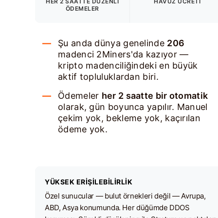
HER 2 SAATTE DÜZENLI
HAVUZ ÜCRETI
ÖDEMELER
Şu anda dünya genelinde
206
madenci 2Miners'da kazıyor —
kripto madenciliğindeki en büyük
aktif topluluklardan biri.
Ödemeler
her 2 saatte bir otomatik
olarak, gün boyunca yapılır. Manuel
çekim yok, bekleme yok, kaçırılan
ödeme yok.
YÜKSEK ERIŞILEBILIRLIK
Özel sunucular — bulut örnekleri değil — Avrupa,
ABD, Asya konumunda. Her düğümde DDOS