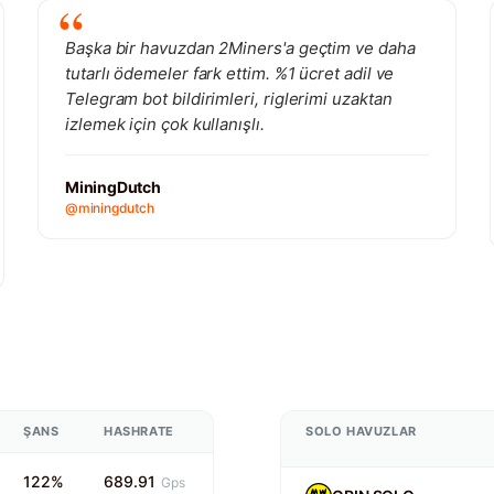
Başka bir havuzdan 2Miners'a geçtim ve daha
tutarlı ödemeler fark ettim. %1 ücret adil ve
Telegram bot bildirimleri, riglerimi uzaktan
izlemek için çok kullanışlı.
MiningDutch
@miningdutch
ŞANS
HASHRATE
SOLO HAVUZLAR
122%
689.91
Gps