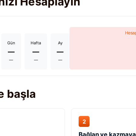
nızı Hesaplayın
Hesap
Gün
Hafta
Ay
—
—
—
—
—
—
e başla
2
Bağlan ve kazmaya