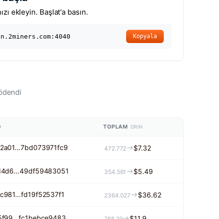
zı ekleyin. Başlat'a basın.
in.2miners.com:4040
Kopyala
ödendi
O
TOPLAM
GRIN
2a01…7bd073971fc9
$7.32
472.772
d4d6…49df59483051
$5.49
354.561
c981…fd19f52537f1
$36.62
2364.027
5f99…fc1bebce9483
$11.9
768.29