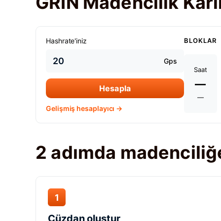
GRIN Madencilik Kârı
Hashrate'iniz
BLOKLAR
Gps
Saat
—
Hesapla
—
Gelişmiş hesaplayıcı →
2 adımda madenciliğ
1
Cüzdan oluştur