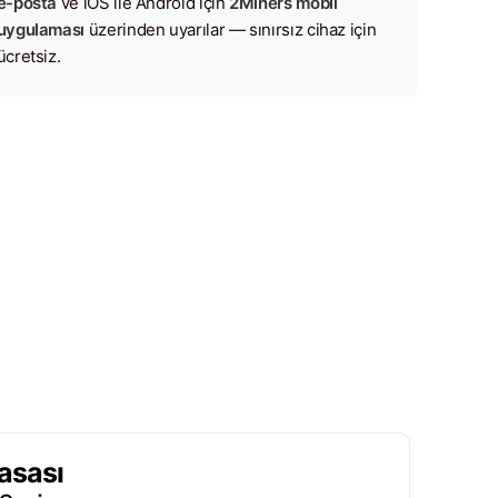
e-posta
ve iOS ile Android için
2Miners mobil
uygulaması
üzerinden uyarılar — sınırsız cihaz için
ücretsiz.
asası