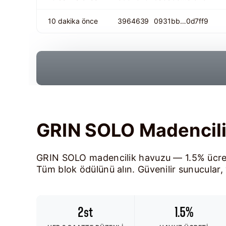
10 dakika önce
3964639
0931bb…0d7ff9
GRIN SOLO Madencil
GRIN SOLO madencilik havuzu — 1.5% ücret
Tüm blok ödülünü alın. Güvenilir sunucular, 
2st
1.5%