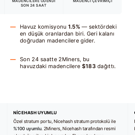
MADENCILERE ÖDENDI
MADENCI ÇEVRIMIÇI
SON 24 SAAT
Havuz komisyonu
1.5%
— sektördeki
en düşük oranlardan biri. Geri kalanı
doğrudan madencilere gider.
Son 24 saatte 2Miners, bu
havuzdaki madencilere
$183
dağıttı.
NICEHASH UYUMLU
Özel stratum portu, Nicehash stratum protokolü ile
%100 uyumlu
. 2Miners, Nicehash tarafından resmi