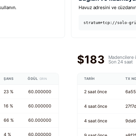
ullanın.
Havuz adresini ve cüzdanını
stratum+tcp://solo-gr
$183
Madencilere 
Son 24 saat
ŞANS
ÖDÜL
TARIH
TX N
GRIN
23 %
60.000000
2 saat önce
6a55
16 %
60.000000
4 saat önce
27f7
66 %
60.000000
4 saat önce
9da6
4 %
60.000000
9 saat önce
a8f2