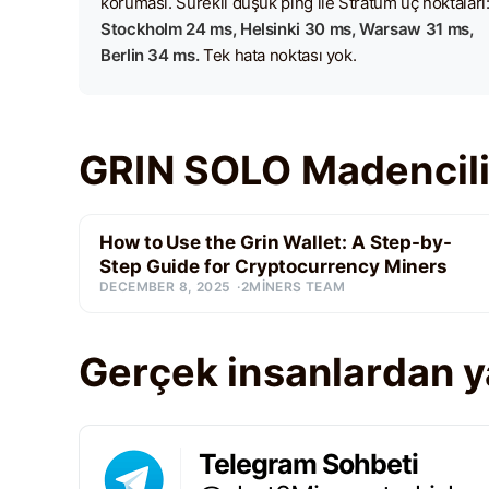
koruması. Sürekli düşük ping ile Stratum uç noktaları
Stockholm 24 ms, Helsinki 30 ms, Warsaw 31 ms,
Berlin 34 ms.
Tek hata noktası yok.
GRIN SOLO Madencilik
How to Use the Grin Wallet: A Step-by-
Step Guide for Cryptocurrency Miners
DECEMBER 8, 2025
2MINERS TEAM
Gerçek insanlardan 
Telegram Sohbeti