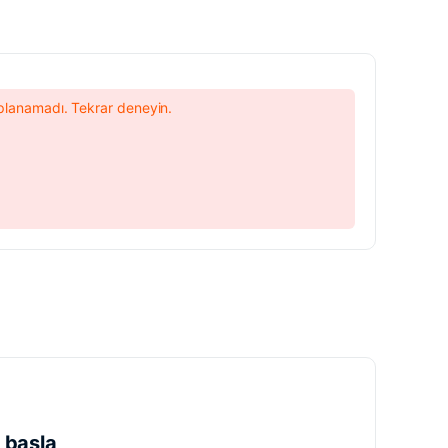
lanamadı. Tekrar deneyin.
 başla