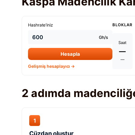
Kaspa Madencilik Kâr
Hashrate'iniz
BLOKLAR
Gh/s
Saat
—
Hesapla
—
Gelişmiş hesaplayıcı →
2 adımda madenciliğ
1
Cüzdan oluştur