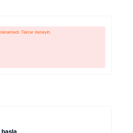
lanamadı. Tekrar deneyin.
 başla