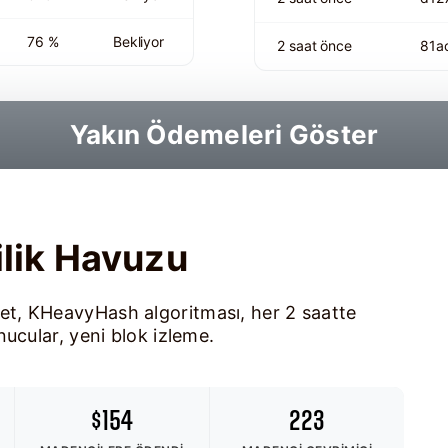
76 %
Bekliyor
2 saat önce
81a
Yakın Ödemeleri Göster
lik Havuzu
t, KHeavyHash algoritması, her 2 saatte
ucular, yeni blok izleme.
$154
223