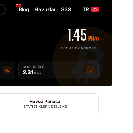
Blog
Havuzlar
SSS
TR
1.45
PH/s
HAVUZ HASHRATE'I
BLOK ÖDÜLÜ
2.31
KAS
Havuz Panosu
İSTATISTIKLER VE IZLEME