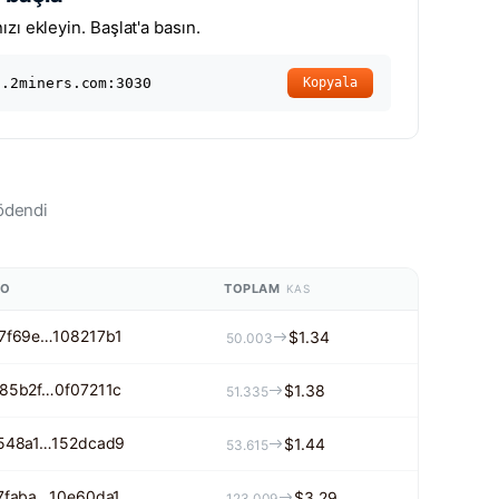
zı ekleyin. Başlat'a basın.
s.2miners.com:3030
Kopyala
ödendi
NO
TOPLAM
KAS
7f69e…108217b1
$1.34
50.003
85b2f…0f07211c
$1.38
51.335
548a1…152dcad9
$1.44
53.615
7faba…10e60da1
$3.29
123.009