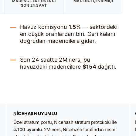
MADENCILERE ÖDENDI
MADENCI ÇEVRIMIÇI
SON 24 SAAT
Havuz komisyonu
1.5%
— sektördeki
en düşük oranlardan biri. Geri kalanı
doğrudan madencilere gider.
Son 24 saatte 2Miners, bu
havuzdaki madencilere
$154
dağıttı.
NICEHASH UYUMLU
Özel stratum portu, Nicehash stratum protokolü ile
%100 uyumlu
. 2Miners, Nicehash tarafından resmi