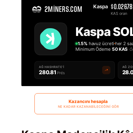
Kaspa 
$0.02678
2MINERS.COM
KAS oran
Home
Kaspa SOL
Solo Kaspa KAS Madencilik Havuzu - 2Miners
1.5%
havuz ücreti
her 2 sa
Minimum Ödeme
50 KAS
Ö
AĞ HASHRATE'I
AĞ Z
280.81
28.
PH/s
Kazancını hesapla
NE KADAR KAZANABILECEĞINI GÖR