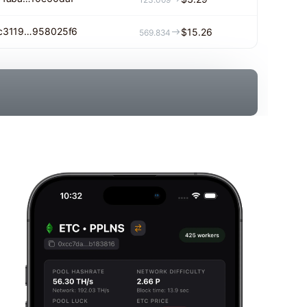
c3119…958025f6
$15.26
569.834