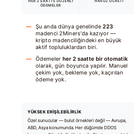
HER 2 SAATTE DÜZENLI
HAVUZ ÜCRETI
ÖDEMELER
Şu anda dünya genelinde
223
madenci 2Miners'da kazıyor —
kripto madenciliğindeki en büyük
aktif topluluklardan biri.
Ödemeler
her 2 saatte bir otomatik
olarak, gün boyunca yapılır. Manuel
çekim yok, bekleme yok, kaçırılan
ödeme yok.
YÜKSEK ERIŞILEBILIRLIK
Özel sunucular — bulut örnekleri değil — Avrupa,
ABD, Asya konumunda. Her düğümde DDOS