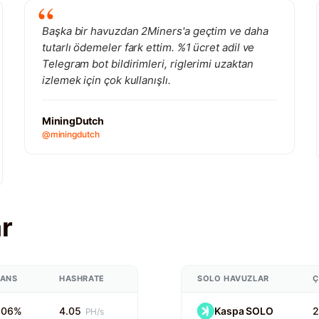
Başka bir havuzdan 2Miners'a geçtim ve daha
tutarlı ödemeler fark ettim. %1 ücret adil ve
Telegram bot bildirimleri, riglerimi uzaktan
izlemek için çok kullanışlı.
MiningDutch
@miningdutch
r
ŞANS
HASHRATE
SOLO HAVUZLAR
Ç
506%
4.05
Kaspa SOLO
2
PH/s