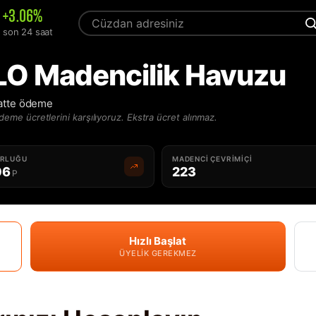
+3.06%
son 24 saat
O Madencilik Havuzu
atte ödeme
deme ücretlerini karşılıyoruz. Ekstra ücret alınmaz.
ORLUĞU
MADENCI ÇEVRIMIÇI
06
223
P
Hızlı Başlat
ÜYELIK GEREKMEZ