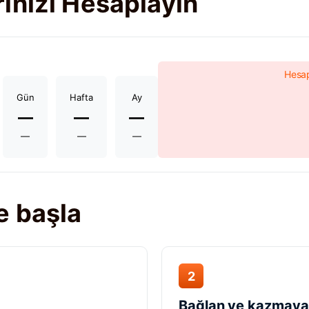
ınızı Hesaplayın
Hesap
Gün
Hafta
Ay
—
—
—
—
—
—
e başla
2
Bağlan ve kazmaya