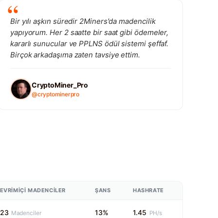
Bir yılı aşkın süredir 2Miners'da madencilik
yapıyorum. Her 2 saatte bir saat gibi ödemeler,
kararlı sunucular ve PPLNS ödül sistemi şeffaf.
Birçok arkadaşıma zaten tavsiye ettim.
CryptoMiner_Pro
@cryptominerpro
EVRIMIÇI MADENCILER
ŞANS
HASHRATE
23
13%
1.45
Madenciler
PH/s