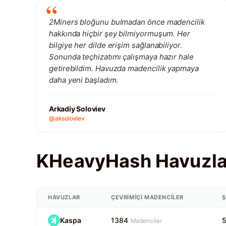
2Miners bloğunu bulmadan önce madencilik
hakkında hiçbir şey bilmiyormuşum. Her
bilgiye her dilde erişim sağlanabiliyor.
Sonunda teçhizatımı çalışmaya hazır hale
getirebildim. Havuzda madencilik yapmaya
daha yeni başladım.
Arkadiy Soloviev
@aksoloviev
KHeavyHash Havuzla
HAVUZLAR
ÇEVRIMIÇI MADENCILER
Kaspa
1384
Madenciler