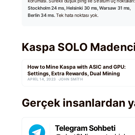
koruması. Sürekli düşük ping ile Stratum uç noktaları
Stockholm 24 ms, Helsinki 30 ms, Warsaw 31 ms,
Berlin 34 ms.
Tek hata noktası yok.
Kaspa SOLO Madencili
How to Mine Kaspa with ASIC and GPU:
Settings, Extra Rewards, Dual Mining
APRIL 14, 2023
JOHN SMITH
Gerçek insanlardan 
Telegram Sohbeti