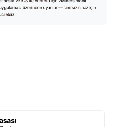
e-posta
ve iOS ile Android için
2Miners mobil
uygulaması
üzerinden uyarılar — sınırsız cihaz için
ücretsiz.
asası