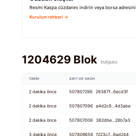
Resmi Kaspa cüzdanını indirin veya borsa adresini 
Kurulum rehberi →
1204629 Blok
bulgusu
TARIH
SAYI VE HASH
2 dakika önce
507807296
29387f…6ecd3f
2 dakika önce
507807096
a4d2c9…4d3abe
2 dakika önce
507807006
382dbe…28b7a3
3 dakika önce
507806656
f223c7…9ad244