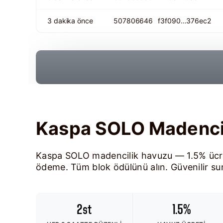
3 dakika önce
507806646
f3f090…376ec2
Kaspa SOLO Madenci
Kaspa SOLO madencilik havuzu — 1.5% ücre
ödeme. Tüm blok ödülünü alın. Güvenilir sun
2st
1.5%