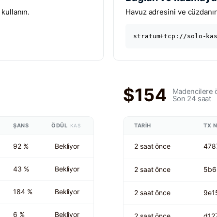
kullanın.
Havuz adresini ve cüzdanını
stratum+tcp://solo-ka
$154
Madencilere 
Son 24 saat
ŞANS
ÖDÜL
TARIH
TX 
KAS
92 %
Bekliyor
2 saat önce
478
43 %
Bekliyor
2 saat önce
5b6
184 %
Bekliyor
2 saat önce
9e1
6 %
Bekliyor
2 saat önce
d12