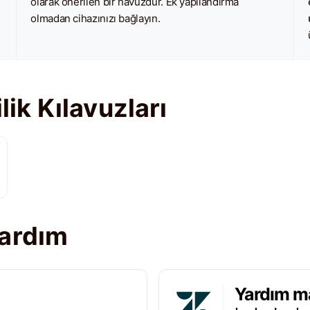
:
olarak önerilen bir havuzdur. Ek yapılandırma
olmadan cihazınızı bağlayın.
k Kılavuzları
yardım
Yardım m