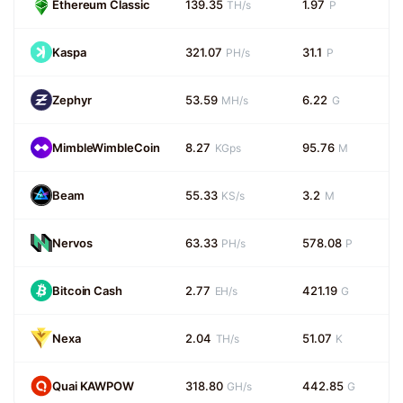
Ethereum Classic
139.35
1.97
TH/s
P
Kaspa
321.07
31.1
PH/s
P
Zephyr
53.59
6.22
MH/s
G
MimbleWimbleCoin
8.27
95.76
KGps
M
Beam
55.33
3.2
KS/s
M
Nervos
63.33
578.08
PH/s
P
Bitcoin Cash
2.77
421.19
EH/s
G
Nexa
2.04
51.07
TH/s
K
Quai KAWPOW
318.80
442.85
GH/s
G