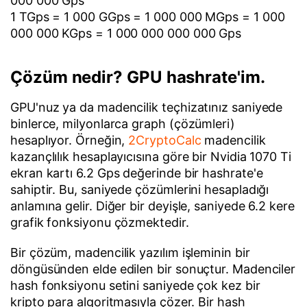
000 000 Gps
1 TGps = 1 000 GGps = 1 000 000 MGps = 1 000
000 000 KGps = 1 000 000 000 000 Gps
Çözüm nedir? GPU hashrate'im.
GPU'nuz ya da madencilik teçhizatınız saniyede
binlerce, milyonlarca graph (çözümleri)
hesaplıyor. Örneğin,
2CryptoCalc
madencilik
kazançlılık hesaplayıcısına göre bir Nvidia 1070 Ti
ekran kartı 6.2 Gps değerinde bir hashrate'e
sahiptir. Bu, saniyede çözümlerini hesapladığı
anlamına gelir. Diğer bir deyişle, saniyede 6.2 kere
grafik fonksiyonu çözmektedir.
Bir çözüm, madencilik yazılım işleminin bir
döngüsünden elde edilen bir sonuçtur. Madenciler
hash fonksiyonu setini saniyede çok kez bir
kripto para algoritmasıyla çözer. Bir hash