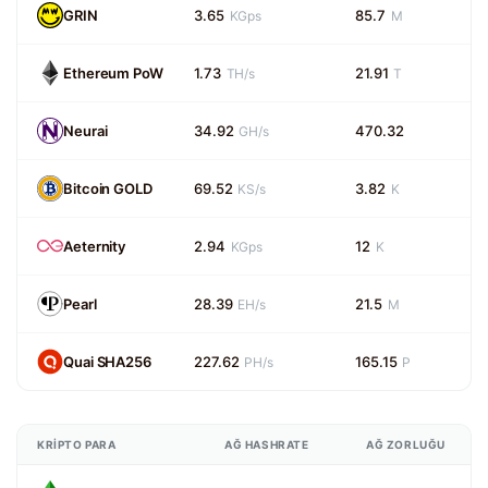
GRIN
3.65
85.7
KGps
M
Ethereum PoW
1.73
21.91
TH/s
T
Neurai
34.92
470.32
GH/s
Bitcoin GOLD
69.52
3.82
KS/s
K
Aeternity
2.94
12
KGps
K
Pearl
28.39
21.5
EH/s
M
Quai SHA256
227.62
165.15
PH/s
P
KRIPTO PARA
AĞ HASHRATE
AĞ ZORLUĞU