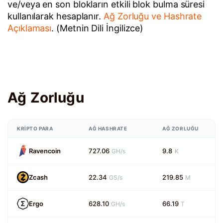
ve/veya en son blokların etkili blok bulma süresi
kullanılarak hesaplanır.
Ağ Zorluğu ve Hashrate
Açıklaması
. (Metnin Dili İngilizce)
Ağ Zorluğu
KRIPTO PARA
AĞ HASHRATE
AĞ ZORLUĞU
Ravencoin
727.06
9.8
GH/s
K
Zcash
22.34
219.85
GS/s
M
Ergo
628.10
66.19
GH/s
T