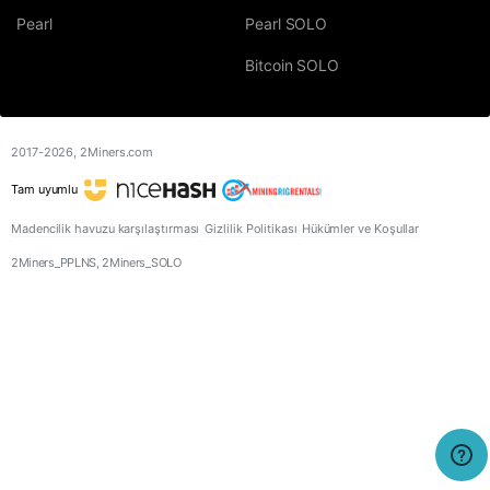
Pearl
Pearl SOLO
Bitcoin SOLO
2017-2026,
2Miners.com
Tam uyumlu
Madencilik havuzu karşılaştırması
Gizlilik Politikası
Hükümler ve Koşullar
2Miners_PPLNS, 2Miners_SOLO