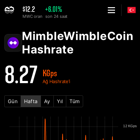
$12.2
+6.01%
MWC oran
son 24 saat
Home
MimbleWimbleCoin MWC Ağ Hashrate Grafiği - 2Miners
MimbleWimbleCoin
Hashrate
8.27
KGps
Ağ Hashrate'i
Gün
Hafta
Ay
Yıl
Tüm
12 KGps