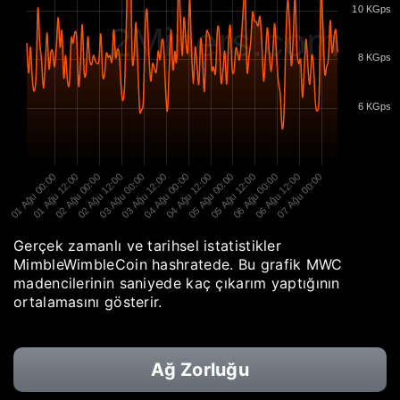
10 KGps
2Miners.com
8 KGps
6 KGps
01 Ağu 00:00
01 Ağu 12:00
02 Ağu 00:00
02 Ağu 12:00
03 Ağu 00:00
03 Ağu 12:00
04 Ağu 00:00
04 Ağu 12:00
05 Ağu 00:00
05 Ağu 12:00
06 Ağu 00:00
06 Ağu 12:00
07 Ağu 00:00
Gerçek zamanlı ve tarihsel istatistikler
MimbleWimbleCoin hashratede. Bu grafik MWC
madencilerinin saniyede kaç çıkarım yaptığının
ortalamasını gösterir.
Ağ Zorluğu