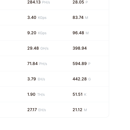
284.13
28.05
PH/s
P
3.40
83.74
KGps
M
9.20
96.48
KGps
M
29.48
398.94
GH/s
71.84
594.89
PH/s
P
3.79
442.28
EH/s
G
1.90
51.51
TH/s
K
27.17
21.12
EH/s
M