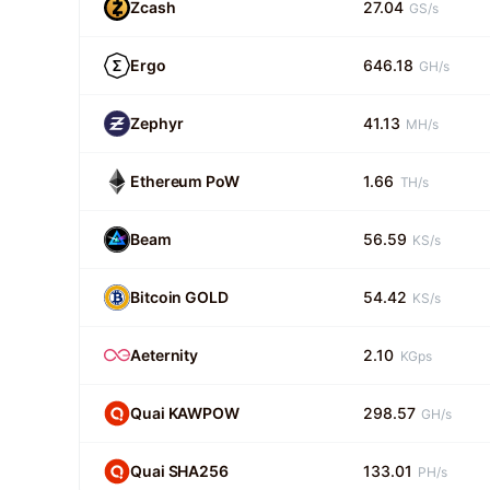
Zcash
27.04
GS/s
Ergo
646.18
GH/s
Zephyr
41.13
MH/s
Ethereum PoW
1.66
TH/s
Beam
56.59
KS/s
Bitcoin GOLD
54.42
KS/s
Aeternity
2.10
KGps
Quai KAWPOW
298.57
GH/s
Quai SHA256
133.01
PH/s