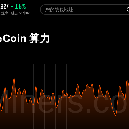
.327
+1.05%
C速率
过去24小时
eCoin 算力
iners.c