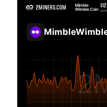
Mimble 
$12
2MINERS.COM
Wimble Coin 
MW
Home
MimbleWimbleCoin MWC 网络算力表 - 2Miners
MimbleWimbl
2M