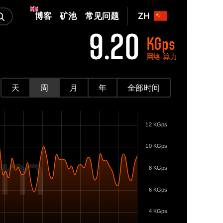
博客
矿池
常见问题
ZH
9.20
KGps
网络 算力
天
周
月
年
全部时间
12 KGps
om
10 KGps
8 KGps
6 KGps
4 KGps