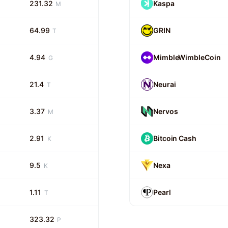
231.32
Kaspa
M
64.99
GRIN
T
4.94
MimbleWimbleCoin
G
21.4
Neurai
T
3.37
Nervos
M
2.91
Bitcoin Cash
K
9.5
Nexa
K
1.11
Pearl
T
323.32
P