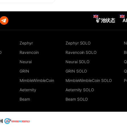
矿池状态
A
Zephyr
Zephyr SOLO
N
O
Ravencoin
Ravencoin SOLO
B
Neurai
Neurai SOLO
Q
GRIN
GRIN SOLO
Q
MimbleWimbleCoin
MimbleWimbleCoin SOLO
P
Aeternity
Aeternity SOLO
Beam
Beam SOLO