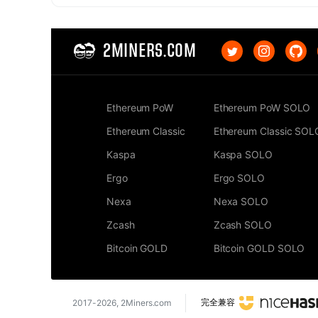
2MINERS.COM
Ethereum PoW
Ethereum PoW SOLO
Ethereum Classic
Ethereum Classic SOL
Kaspa
Kaspa SOLO
Ergo
Ergo SOLO
Nexa
Nexa SOLO
Zcash
Zcash SOLO
Bitcoin GOLD
Bitcoin GOLD SOLO
完全兼容
2017-2026,
2Miners.com