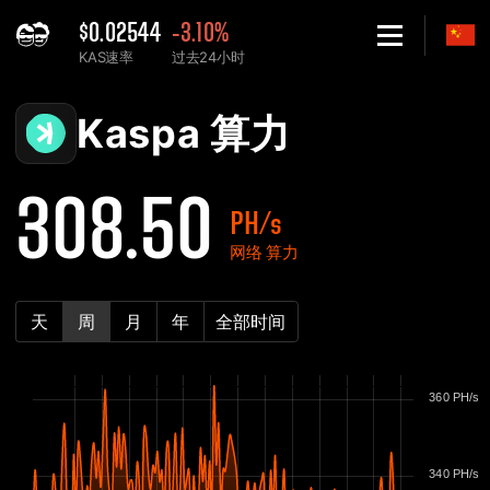
$0.02544
-3.10%
KAS速率
过去24小时
Home
Kaspa KAS 网络算力表 - 2Miners
Kaspa 算力
308.50
PH/s
网络 算力
天
周
月
年
全部时间
360 PH/s
340 PH/s