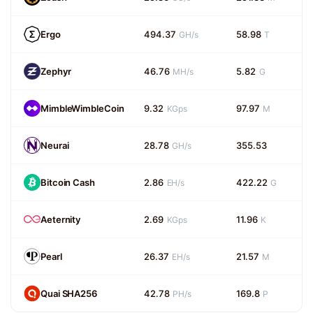
Ergo
494.37
58.98
GH/s
T
Zephyr
46.76
5.82
MH/s
G
MimbleWimbleCoin
9.32
97.97
KGps
M
Neurai
28.78
355.53
GH/s
Bitcoin Cash
2.86
422.22
EH/s
G
Aeternity
2.69
11.96
KGps
K
Pearl
26.37
21.57
EH/s
M
Quai SHA256
42.78
169.8
PH/s
P