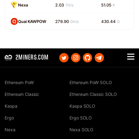
Nexa
2.03
51.05
TH/s
K
Quai KAWPOW
279.90
430.44
GH/s
G
2MINERS.COM
Ethereum PoW
Ethereum PoW SOLO
Ethereum Classic
Ethereum Classic SOLO
Kaspa
Kaspa SOLO
Ergo
Ergo SOLO
Nexa
Nexa SOLO