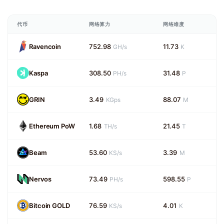
代币
网络算力
网络难度
Ravencoin
752.98
11.73
GH/s
K
Kaspa
308.50
31.48
PH/s
P
GRIN
3.49
88.07
KGps
M
Ethereum PoW
1.68
21.45
TH/s
T
Beam
53.60
3.39
KS/s
M
Nervos
73.49
598.55
PH/s
P
Bitcoin GOLD
76.59
4.01
KS/s
K