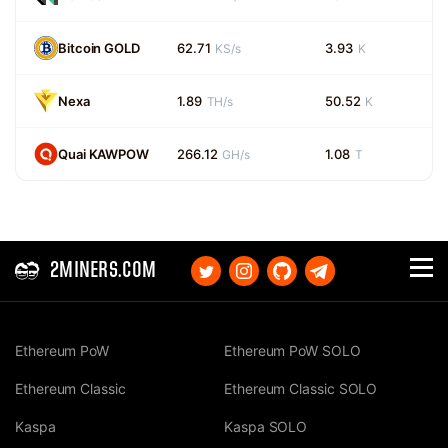
Bitcoin GOLD
62.71
3.93
KS/s
K
Nexa
1.89
50.52
TH/s
K
Quai KAWPOW
266.12
1.08
GH/s
T
2MINERS.COM
Ethereum PoW
Ethereum PoW SOLO
Ethereum Classic
Ethereum Classic SOLO
Kaspa
Kaspa SOLO