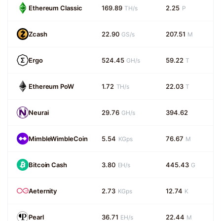
Ethereum Classic
169.89
2.25
TH/s
P
Zcash
22.90
207.51
GS/s
M
Ergo
524.45
59.22
GH/s
T
Ethereum PoW
1.72
22.03
TH/s
T
Neurai
29.76
394.62
GH/s
MimbleWimbleCoin
5.54
76.67
KGps
M
Bitcoin Cash
3.80
445.43
EH/s
G
Aeternity
2.73
12.74
KGps
K
Pearl
36.71
22.44
EH/s
M