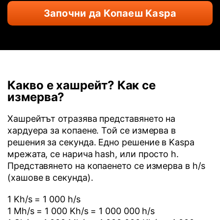
Започни да Копаеш Kaspa
Какво е хашрейт? Как се
измерва?
Хашрейтът отразява представянето на
хардуера за копаене. Той се измерва в
решения за секунда. Едно решение в Kaspa
мрежата, се нарича hash, или просто h.
Представянето на копаенето се измерва в h/s
(хашове в секунда).
1 Kh/s = 1 000 h/s
1 Mh/s = 1 000 Kh/s = 1 000 000 h/s