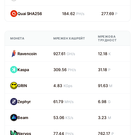
Quai SHA256
184.62
277.69
PH/s
P
МРЕЖОВА
МОНЕТА
МРЕЖЕН ХАШРЕЙТ
ТРУДНОСТ
Ravencoin
927.61
12.18
GH/s
K
Kaspa
309.56
31.18
PH/s
P
GRIN
4.83
91.63
KGps
M
Zephyr
61.79
6.98
MH/s
G
Beam
53.06
3.23
KS/s
M
Nervos
77.44
762.17
PH/s
P