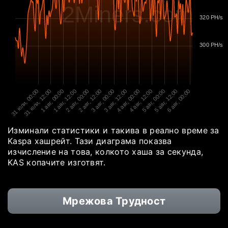
2Miners.com
320 PH/s
300 PH/s
31 юли, 00:00
31 юли, 12:00
1 авг, 00:00
1 авг, 12:00
2 авг, 00:00
2 авг, 12:00
3 авг, 00:00
3 авг, 12:00
4 авг, 00:00
4 авг, 12:00
5 авг, 00:00
5 авг, 12:00
6 авг, 00:00
Изминали статистики и такива в реално време за
Kaspa хашрейт. Тази диаграма показва
изчисление на това, колкото хаша за секунда,
KAS копачите изготвят.
Мрежова Трудност