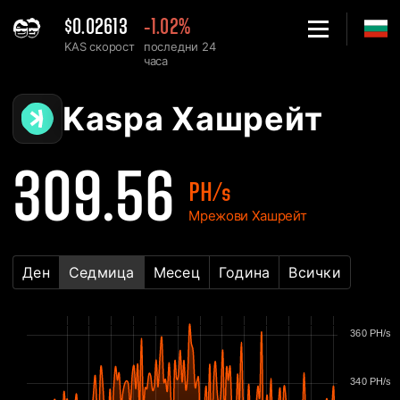
$0.02613
-1.02%
KAS скорост
последни 24
часа
Home
Kaspa KAS Таблица за Мрежовия Хашрейт - 2Miners
Kaspa Хашрейт
309.56
PH/s
Мрежови Хашрейт
Ден
Седмица
Месец
Година
Всички
360 PH/s
340 PH/s