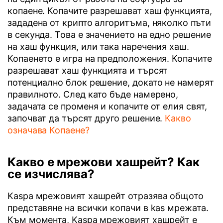
копаене. Копачите разрешават хаш функцията,
зададена от крипто алгоритъма, няколко пъти
в секунда. Това е значението на едно решение
на хаш функция, или така наречения хаш.
Копаенето е игра на предположения. Копачите
разрешават хаш функцията и търсят
потенциално блок решение, докато не намерят
правилното. След като бъде намерено,
задачата се променя и копачите от елия свят,
започват да търсят друго решение.
Какво
означава Копаене?
Какво е мрежови хашрейт? Как
се изчислява?
Kaspa мрежовият хашрейт отразява общото
представяне на всички копачи в kas мрежата.
Към момента, Kaspa мрежовият хашрейт е