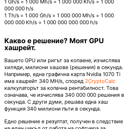
1 Gh/s = 1 000 Mh/s = 1 000 000 Kh/s = 1 000
000 000 h/s
1 Th/s = 1 000 Gh/s = 1 000 000 Mh/s = 1 000
000 000 Kh/s = 1 000 000 000 000 h/s
Какво е решение? Моят GPU
хашрейт.
Вашето GPU или ригът за копаене, изчислява
хиляди, милиони хашове (решения) в секунда.
Например, една графична карта Nvidia 1070 Ti
има хашрейт 340 MH/s, според
2CryptoCalc
калкулаторът за копачна рентабилност. Това
означава, че изчислява 340 000 000 решения в
секунда. С други думи, решава една хаш
функция 340 милиони пъти в секунда.
Едно решение е резултат, получен в следствие
на един цикъл от работа на софтуера за