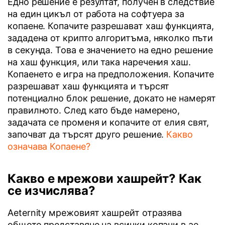
Едно решение е резултат, получен в следствие
на един цикъл от работа на софтуера за
копаене. Копачите разрешават хаш функцията,
зададена от крипто алгоритъма, няколко пъти
в секунда. Това е значението на едно решение
на хаш функция, или така наречения хаш.
Копаенето е игра на предположения. Копачите
разрешават хаш функцията и търсят
потенциално блок решение, докато не намерят
правилното. След като бъде намерено,
задачата се променя и копачите от елия свят,
започват да търсят друго решение.
Какво
означава Копаене?
Какво е мрежови хашрейт? Как
се изчислява?
Aeternity мрежовият хашрейт отразява
общото представяне на всички копачи в ae