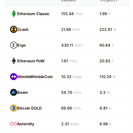
ХАШРЕЙТ
ТРУДНОСТ
Ethereum Classic
155.94
1.99
TH/s
P
Zcash
21.66
222.61
GS/s
M
Ergo
430.11
60.64
GH/s
T
Ethereum PoW
1.61
20.93
TH/s
T
MimbleWimbleCoin
10.33
110.29
KGps
M
Beam
54.76
3.3
KS/s
M
Bitcoin GOLD
69.99
4.81
KS/s
K
Aeternity
2.31
9.98
KGps
K