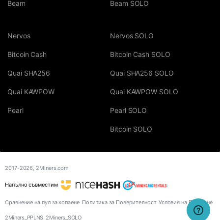
Beam
Beam SOLO
Nervos
Nervos SOLO
Bitcoin Cash
Bitcoin Cash SOLO
Quai SHA256
Quai SHA256 SOLO
Quai KAWPOW
Quai KAWPOW SOLO
Pearl
Pearl SOLO
Bitcoin SOLO
2017-2026,
2Miners.com
Напълно съвместим
Сравнение на пул за копаене
Политика за Поверителност
Условия на Ползване
2Miners_PPLNS, 2Miners_SOLO