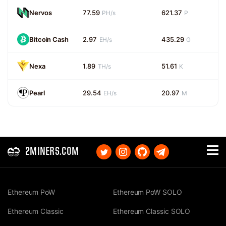
Nervos
77.59
621.37
PH/s
P
Bitcoin Cash
2.97
435.29
EH/s
G
Nexa
1.89
51.61
TH/s
K
Pearl
29.54
20.97
EH/s
M
2MINERS.COM
Ethereum PoW
Ethereum PoW SOLO
Ethereum Classic
Ethereum Classic SOLO