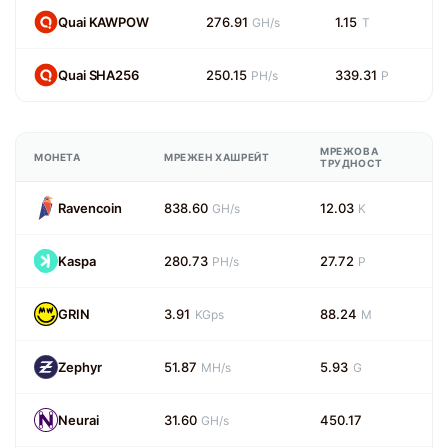
Quai KAWPOW
276.91
1.15
GH/s
T
Quai SHA256
250.15
339.31
PH/s
P
МРЕЖОВА
МОНЕТА
МРЕЖЕН ХАШРЕЙТ
ТРУДНОСТ
Ravencoin
838.60
12.03
GH/s
K
Kaspa
280.73
27.72
PH/s
P
GRIN
3.91
88.24
KGps
M
Zephyr
51.87
5.93
MH/s
G
Neurai
31.60
450.17
GH/s