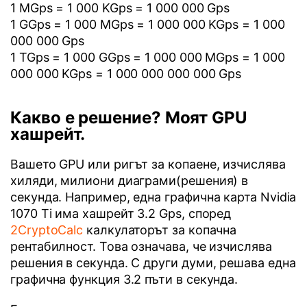
1 MGps = 1 000 KGps = 1 000 000 Gps
1 GGps = 1 000 MGps = 1 000 000 KGps = 1 000
000 000 Gps
1 TGps = 1 000 GGps = 1 000 000 MGps = 1 000
000 000 KGps = 1 000 000 000 000 Gps
Какво е решение? Моят GPU
хашрейт.
Вашето GPU или ригът за копаене, изчислява
хиляди, милиони диаграми(решения) в
секунда. Например, една графична карта Nvidia
1070 Ti има хашрейт 3.2 Gps, според
2CryptoCalc
калкулаторът за копачна
рентабилност. Това означава, че изчислява
решения в секунда. С други думи, решава една
графична функция 3.2 пъти в секунда.