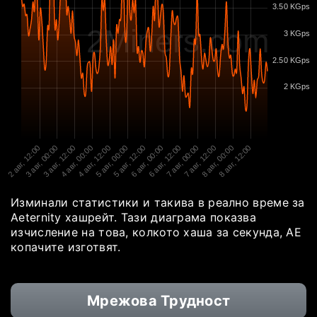
3.50 KGps
2Miners.com
3 KGps
2.50 KGps
2 KGps
2 авг, 12:00
3 авг, 00:00
3 авг, 12:00
4 авг, 00:00
4 авг, 12:00
5 авг, 00:00
5 авг, 12:00
6 авг, 00:00
6 авг, 12:00
7 авг, 00:00
7 авг, 12:00
8 авг, 00:00
8 авг, 12:00
Изминали статистики и такива в реално време за
Aeternity хашрейт. Тази диаграма показва
изчисление на това, колкото хаша за секунда, AE
копачите изготвят.
Мрежова Трудност