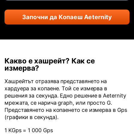
Започни да Копаеш Aeternity
Какво е хашрейт? Как се
измерва?
Хашрейтът отразява представянето на
хардуера за копаене. Той се измерва в
решения за секунда. Едно решение в Aeternity
мрежата, се нарича graph, или просто G.
Представянето на копаенето се измерва в Gps
(графики в секунда).
1 KGps = 1 000 Gps