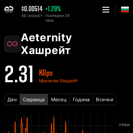
$0.00514
+1.29%
AE скорост
последни 24
часа
Home
Aeternity AE Таблица за Мрежовия Хашрейт - 2Miners
Aeternity
Хашрейт
2.31
KGps
Мрежови Хашрейт
Ден
Седмица
Месец
Година
Всички
4 KGps