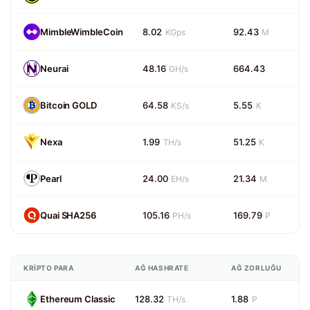
MimbleWimbleCoin
8.02
92.43
KGps
M
Neurai
48.16
664.43
GH/s
Bitcoin GOLD
64.58
5.55
KS/s
K
Nexa
1.99
51.25
TH/s
K
Pearl
24.00
21.34
EH/s
M
Quai SHA256
105.16
169.79
PH/s
P
KRIPTO PARA
AĞ HASHRATE
AĞ ZORLUĞU
Ethereum Classic
128.32
1.88
TH/s
P