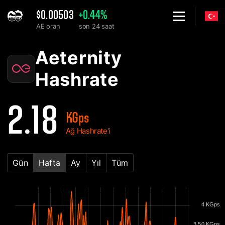
$0.00503
+0.44%
AE oran
son 24 saat
Home
Aeternity AE Ağ Hashrate Grafiği - 2Miners
Aeternity
Hashrate
2.18
KGps
Ağ Hashrate'i
Gün
Hafta
Ay
Yıl
Tüm
4 KGps
3.50 KGps