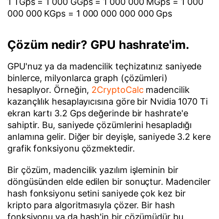
1 TGps = 1 000 GGps = 1 000 000 MGps = 1 000
000 000 KGps = 1 000 000 000 000 Gps
Çözüm nedir? GPU hashrate'im.
GPU'nuz ya da madencilik teçhizatınız saniyede
binlerce, milyonlarca graph (çözümleri)
hesaplıyor. Örneğin,
2CryptoCalc
madencilik
kazançlılık hesaplayıcısına göre bir Nvidia 1070 Ti
ekran kartı 3.2 Gps değerinde bir hashrate'e
sahiptir. Bu, saniyede çözümlerini hesapladığı
anlamına gelir. Diğer bir deyişle, saniyede 3.2 kere
grafik fonksiyonu çözmektedir.
Bir çözüm, madencilik yazılım işleminin bir
döngüsünden elde edilen bir sonuçtur. Madenciler
hash fonksiyonu setini saniyede çok kez bir
kripto para algoritmasıyla çözer. Bir hash
fonksiyonu ya da hash'in bir çözümüdür bu.