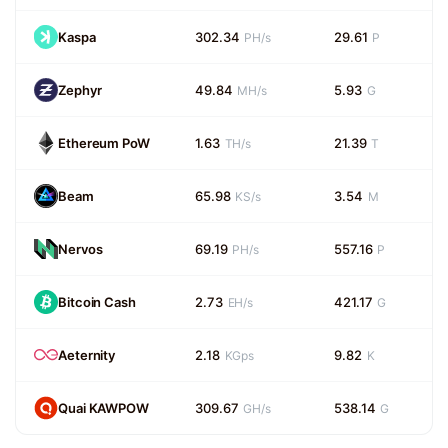
Kaspa
302.34
29.61
PH/s
P
Zephyr
49.84
5.93
MH/s
G
Ethereum PoW
1.63
21.39
TH/s
T
Beam
65.98
3.54
KS/s
M
Nervos
69.19
557.16
PH/s
P
Bitcoin Cash
2.73
421.17
EH/s
G
Aeternity
2.18
9.82
KGps
K
Quai KAWPOW
309.67
538.14
GH/s
G