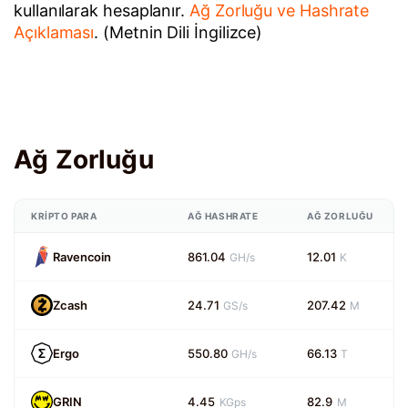
kullanılarak hesaplanır.
Ağ Zorluğu ve Hashrate
Açıklaması
. (Metnin Dili İngilizce)
Ağ Zorluğu
KRIPTO PARA
AĞ HASHRATE
AĞ ZORLUĞU
Ravencoin
861.04
12.01
GH/s
K
Zcash
24.71
207.42
GS/s
M
Ergo
550.80
66.13
GH/s
T
GRIN
4.45
82.9
KGps
M