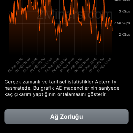
2Miners.com
3 KGps
2.50 KGps
2 KGps
01 Ağu 12:00
02 Ağu 00:00
02 Ağu 12:00
03 Ağu 00:00
03 Ağu 12:00
04 Ağu 00:00
04 Ağu 12:00
05 Ağu 00:00
05 Ağu 12:00
06 Ağu 00:00
06 Ağu 12:00
07 Ağu 00:00
07 Ağu 12:00
Gerçek zamanlı ve tarihsel istatistikler Aeternity
hashratede. Bu grafik AE madencilerinin saniyede
kaç çıkarım yaptığının ortalamasını gösterir.
Ağ Zorluğu