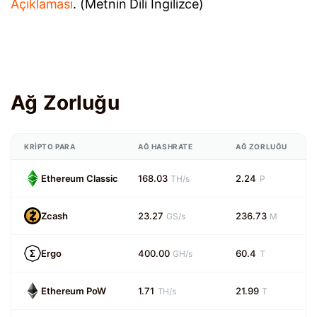
Açıklaması
. (Metnin Dili İngilizce)
Ağ Zorluğu
KRIPTO PARA
AĞ HASHRATE
AĞ ZORLUĞU
Ethereum Classic
168.03
2.24
TH/s
P
Zcash
23.27
236.73
GS/s
M
Ergo
400.00
60.4
GH/s
T
Ethereum PoW
1.71
21.99
TH/s
T