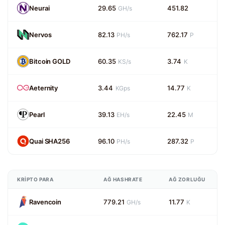
Neurai
29.65
451.82
GH/s
Nervos
82.13
762.17
PH/s
P
Bitcoin GOLD
60.35
3.74
KS/s
K
Aeternity
3.44
14.77
KGps
K
Pearl
39.13
22.45
EH/s
M
Quai SHA256
96.10
287.32
PH/s
P
KRIPTO PARA
AĞ HASHRATE
AĞ ZORLUĞU
Ravencoin
779.21
11.77
GH/s
K