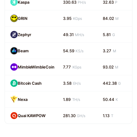
Kaspa
330.63
32.63
PH/s
P
GRIN
3.95
84.02
KGps
M
Zephyr
49.31
5.81
MH/s
G
Beam
54.59
3.27
KS/s
M
MimbleWimbleCoin
7.77
93.02
KGps
M
Bitcoin Cash
3.58
442.38
EH/s
G
Nexa
1.89
50.44
TH/s
K
Quai KAWPOW
281.30
1.13
GH/s
T