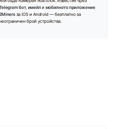
или бъде намерен нов блок. Известия чрез
Telegram бот, имейл
и
мобилното приложение
2Miners
за iOS и Android — безплатно за
неограничен брой устройства.