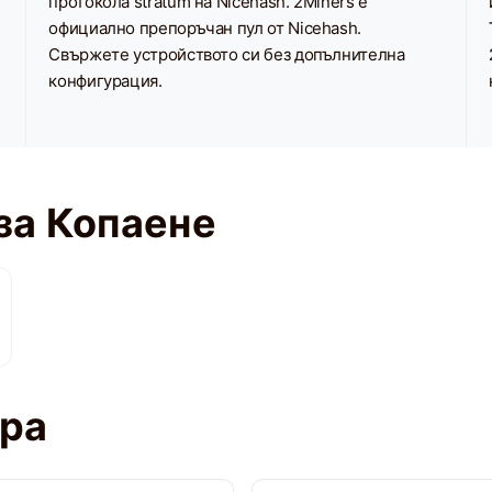
протокола stratum на Nicehash. 2Miners е
официално препоръчан пул от Nicehash.
Свържете устройството си без допълнителна
конфигурация.
за Копаене
ора