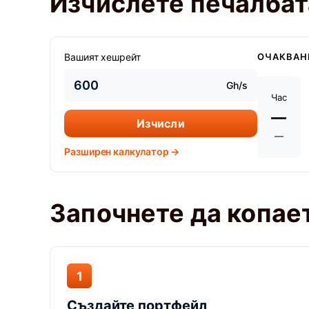
Изчислете печалбата
Вашият хешрейт
ОЧАКВАН
Gh/s
Час
—
Изчисли
—
Разширен калкулатор →
Започнете да копает
1
Създайте портфейл