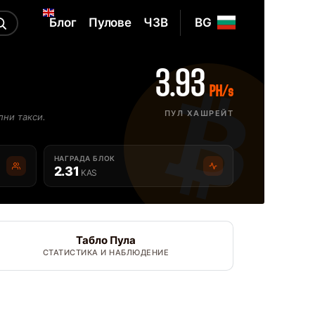
Блог
Пулове
ЧЗВ
BG
3.93
PH/s
ПУЛ ХАШРЕЙТ
лни такси.
НАГРАДА БЛОК
2.31
KAS
Табло Пула
СТАТИСТИКА И НАБЛЮДЕНИЕ