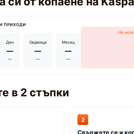
 си от копаене на Kasp
И ПРИХОДИ
Не може
Ден
Седмица
Месец
—
—
—
—
—
—
е в 2 стъпки
2
Свържете се и ко