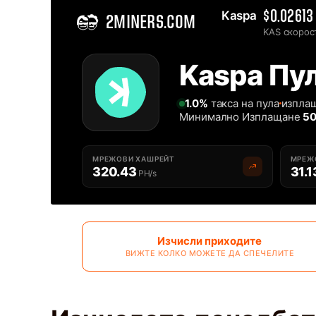
Kaspa 
$0.02613
2MINERS.COM
KAS скорос
Home
Kaspa Пул
Най-добрият Kaspa KAS Пул за Копаене - 2Miners
1.0%
такса на пула
изплащ
Минимално Изплащане
50
МРЕЖОВИ ХАШРЕЙТ
МРЕЖ
320.43
31.1
PH/s
Изчисли приходите
ВИЖТЕ КОЛКО МОЖЕТЕ ДА СПЕЧЕЛИТЕ