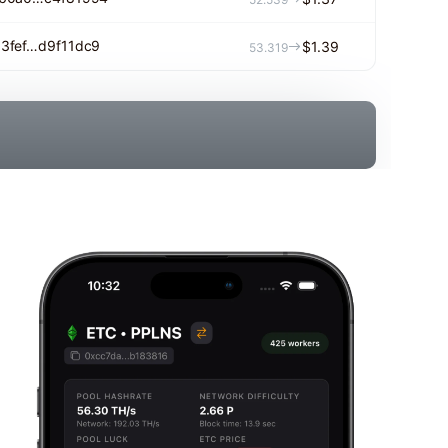
3fef…d9f11dc9
$1.39
53.319