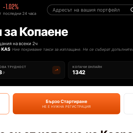
-1.02%
т
последни 24 часа
 за Копаене
ания на всеки 2ч
 KAS
Ние покриваме такси за изплащане. Не се събират допълните
ОВА ТРУДНОСТ
КОПАЧИ ОНЛАЙН
3
1342
P
Бързо Стартиране
НЕ Е НУЖНА РЕГИСТРАЦИЯ