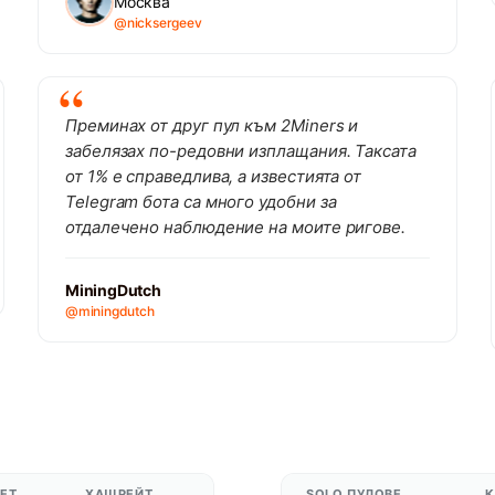
Москва
@nicksergeev
Преминах от друг пул към 2Miners и
забелязах по-редовни изплащания. Таксата
от 1% е справедлива, а известията от
Telegram бота са много удобни за
отдалечено наблюдение на моите ригове.
MiningDutch
@miningdutch
ЕТ
ХАШРЕЙТ
SOLO ПУЛОВЕ
К