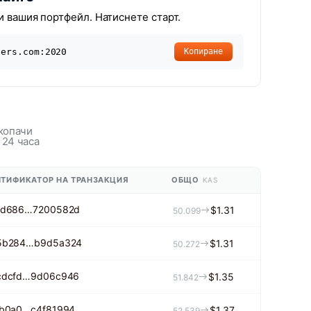
и вашия портфейл. Натиснете старт.
ners.com:2020
Копиране
копачи
 24 часа
ТИФИКАТОР НА ТРАНЗАКЦИЯ
ОБЩО
KAS
ad686…7200582d
$1.31
50.099
5b284…b9d5a324
$1.31
50.272
cdcfd…9d06c946
$1.35
51.842
ab0a0…c4f81994
$1.37
52.539