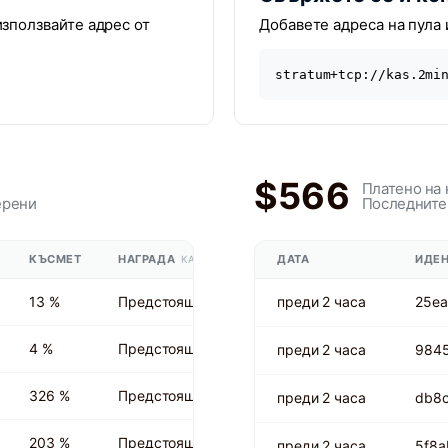
зползвайте адрес от
Добавете адреса на пула 
stratum+tcp://kas.2mi
$566
Платено на 
ерени
Последните
КЪСМЕТ
НАГРАДА
ДАТА
ИДЕН
KAS
13 %
Предстоящо
преди 2 часа
25e
4 %
Предстоящо
преди 2 часа
984
326 %
Предстоящо
преди 2 часа
db8
203 %
Предстоящо
преди 2 часа
5f8