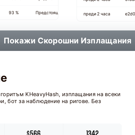
93 %
Предстоящо
преди 2 часа
e2d0
Покажи Скорошни Изплащания
не
алгоритъм KHeavyHash, изплащания на всеки
и, бот за наблюдение на ригове. Без
$566
1342