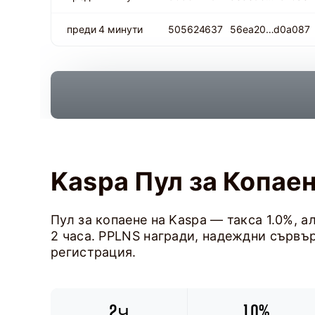
преди 4 минути
505624637
56ea20…d0a087
Kaspa Пул за Копае
Пул за копаене на Kaspa — такса 1.0%, 
2 часа. PPLNS награди, надеждни сървър
регистрация.
2ч
1.0%