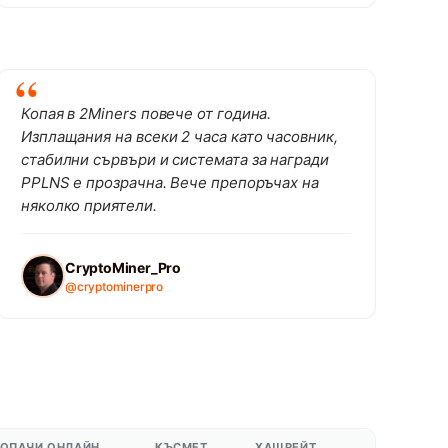
Копая в 2Miners повече от година.
Изплащания на всеки 2 часа като часовник,
стабилни сървъри и системата за награди
PPLNS е прозрачна. Вече препоръчах на
няколко приятели.
CryptoMiner_Pro
@cryptominerpro
ОПАЧИ ОНЛАЙН
КЪСМЕТ
ХАШРЕЙТ