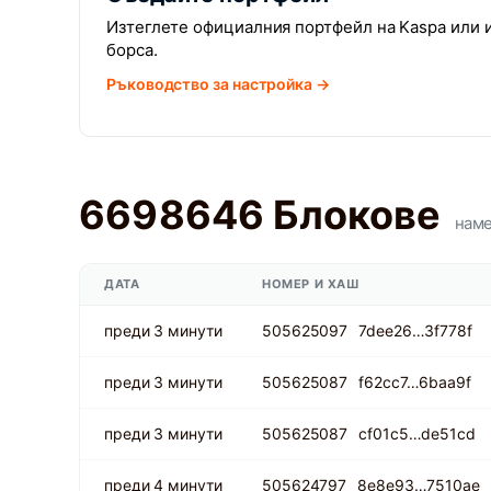
Изтеглете официалния портфейл на Kaspa или и
борса.
Ръководство за настройка →
6698646 Блокове
нам
ДАТА
НОМЕР И ХАШ
преди 3 минути
505625097
7dee26…3f778f
преди 3 минути
505625087
f62cc7…6baa9f
преди 3 минути
505625087
cf01c5…de51cd
преди 4 минути
505624797
8e8e93…7510ae