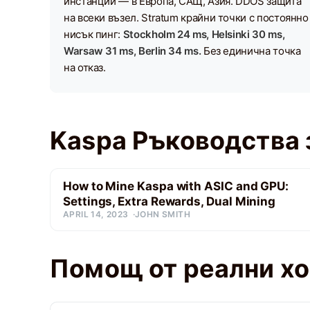
инстанции — в Европа, САЩ, Азия. DDOS защита
на всеки възел. Stratum крайни точки с постоянно
нисък пинг:
Stockholm 24 ms, Helsinki 30 ms,
Warsaw 31 ms, Berlin 34 ms.
Без единична точка
на отказ.
Kaspa Ръководства 
How to Mine Kaspa with ASIC and GPU:
Settings, Extra Rewards, Dual Mining
APRIL 14, 2023
JOHN SMITH
Помощ от реални х