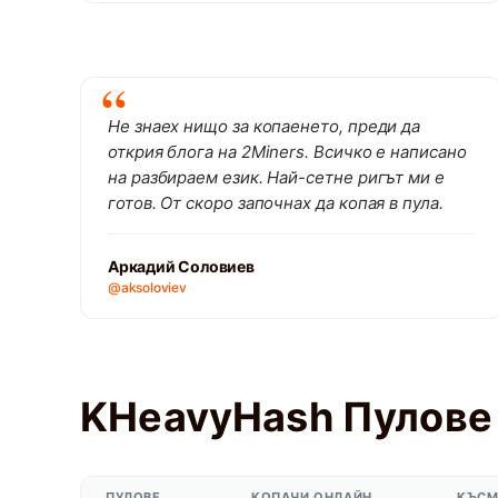
Не знаех нищо за копаенето, преди да
открия блога на 2Miners. Всичко е написано
на разбираем език. Най-сетне ригът ми е
готов. От скоро започнах да копая в пула.
Аркадий Соловиев
@aksoloviev
KHeavyHash Пулове
ПУЛОВЕ
КОПАЧИ ОНЛАЙН
КЪСМ