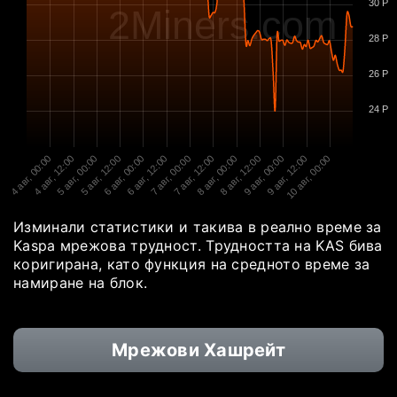
30 P
2Miners.com
28 P
26 P
24 P
4 авг, 00:00
4 авг, 12:00
5 авг, 00:00
5 авг, 12:00
6 авг, 00:00
6 авг, 12:00
7 авг, 00:00
7 авг, 12:00
8 авг, 00:00
8 авг, 12:00
9 авг, 00:00
9 авг, 12:00
10 авг, 00:00
Изминали статистики и такива в реално време за
Kaspa мрежова трудност. Трудността на KAS бива
коригирана, като функция на средното време за
намиране на блок.
Мрежови Хашрейт