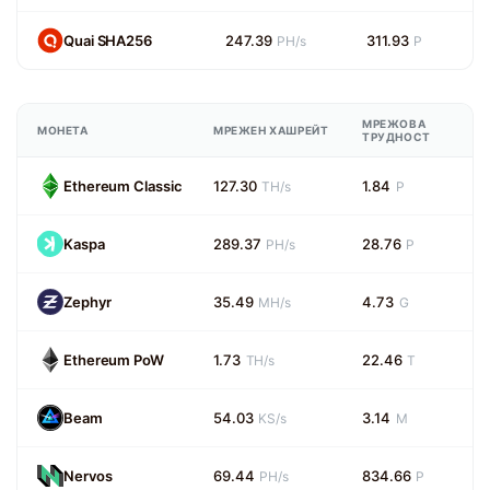
Quai SHA256
247.39
311.93
PH/s
P
МРЕЖОВА
МОНЕТА
МРЕЖЕН ХАШРЕЙТ
ТРУДНОСТ
Ethereum Classic
127.30
1.84
TH/s
P
Kaspa
289.37
28.76
PH/s
P
Zephyr
35.49
4.73
MH/s
G
Ethereum PoW
1.73
22.46
TH/s
T
Beam
54.03
3.14
KS/s
M
Nervos
69.44
834.66
PH/s
P