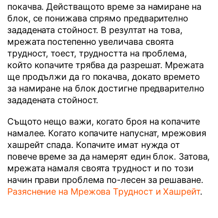
покачва. Действащото време за намиране на
блок, се понижава спрямо предварително
зададената стойност. В резултат на това,
мрежата постепенно увеличава своята
трудност, тоест, трудността на проблема,
който копачите трябва да разрешат. Мрежата
ще продължи да го покачва, докато времето
за намиране на блок достигне предварително
зададената стойност.
Същото нещо важи, когато броя на копачите
намалее. Когато копачите напуснат, мрежовия
хашрейт спада. Копачите имат нужда от
повече време за да намерят един блок. Затова,
мрежата намаля своята трудност и по този
начин прави проблема по-лесен за решаване.
Разяснение на Мрежова Трудност и Хашрейт
.