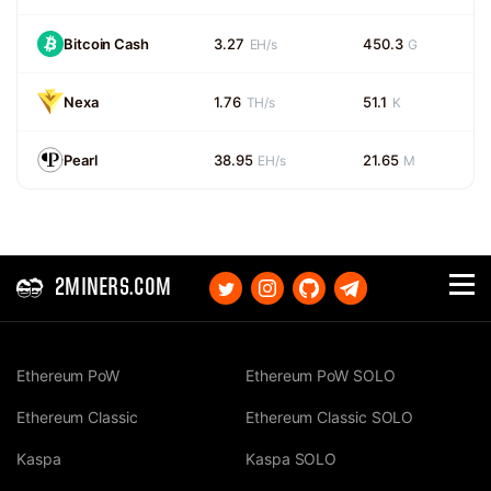
Bitcoin Cash
3.27
450.3
EH/s
G
Nexa
1.76
51.1
TH/s
K
Pearl
38.95
21.65
EH/s
M
2MINERS.COM
Ethereum PoW
Ethereum PoW SOLO
Ethereum Classic
Ethereum Classic SOLO
Kaspa
Kaspa SOLO