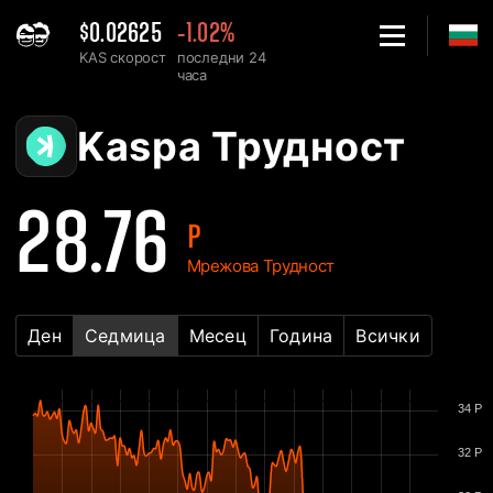
$0.02625
-1.02%
KAS скорост
последни 24
часа
Home
Kaspa KAS Таблица на Мрежовата Трудност - 2Miners
Kaspa Трудност
28.76
P
Мрежова Трудност
Ден
Седмица
Месец
Година
Всички
34 P
32 P