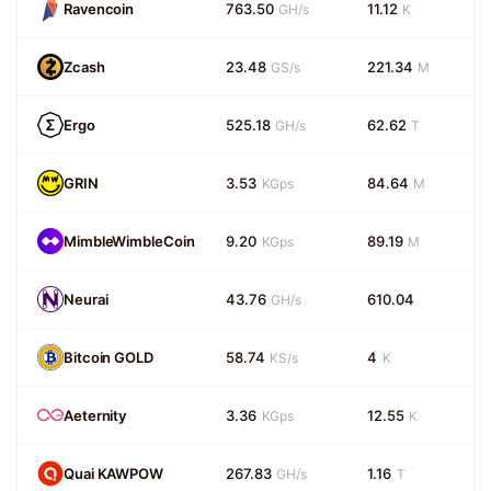
Ravencoin
763.50
11.12
GH/s
K
Zcash
23.48
221.34
GS/s
M
Ergo
525.18
62.62
GH/s
T
GRIN
3.53
84.64
KGps
M
MimbleWimbleCoin
9.20
89.19
KGps
M
Neurai
43.76
610.04
GH/s
Bitcoin GOLD
58.74
4
KS/s
K
Aeternity
3.36
12.55
KGps
K
Quai KAWPOW
267.83
1.16
GH/s
T