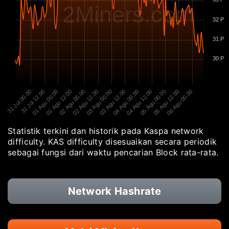
2Miners.com
32 P
31 P
30 P
31 Jul 00.00
31 Jul 12.00
01 Agu 00.00
01 Agu 12.00
02 Agu 00.00
02 Agu 12.00
03 Agu 00.00
03 Agu 12.00
04 Agu 00.00
04 Agu 12.00
05 Agu 00.00
05 Agu 12.00
06 Agu 00.00
Statistik terkini dan historik pada Kaspa network
difficulty. KAS difficulty disesuaikan secara periodik
sebagai fungsi dari waktu pencarian Block rata-rata.
Network Hashrate