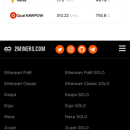
Nexa
1.75
49.78
TH/s
K
Quai KAWPOW
313.22
750.8
GH/s
G
2MINERS.COM
Ethereum PoW
Ethereum PoW SOLO
Ethereum Classic
Ethereum Classic SOLO
Kaspa
Kaspa SOLO
Ergo
Ergo SOLO
Nexa
Nexa SOLO
Zcash
Zcash SOLO