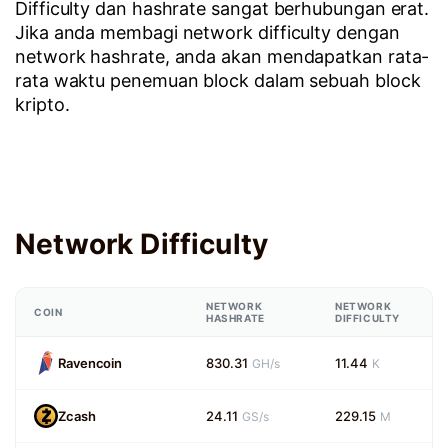
Difficulty dan hashrate sangat berhubungan erat.
Jika anda membagi network difficulty dengan
network hashrate, anda akan mendapatkan rata-
rata waktu penemuan block dalam sebuah block
kripto.
Network Difficulty
NETWORK
NETWORK
COIN
HASHRATE
DIFFICULTY
Ravencoin
830.31
11.44
GH/s
K
Zcash
24.11
229.15
GS/s
M