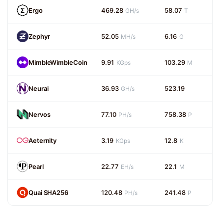
Ergo
469.28
58.07
GH/s
T
Zephyr
52.05
6.16
MH/s
G
MimbleWimbleCoin
9.91
103.29
KGps
M
Neurai
36.93
523.19
GH/s
Nervos
77.10
758.38
PH/s
P
Aeternity
3.19
12.8
KGps
K
Pearl
22.77
22.1
EH/s
M
Quai SHA256
120.48
241.48
PH/s
P