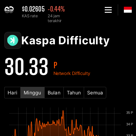
$0.02605
-0.44%
KAS rate
24 jam
terakhir
Home
Kaspa KAS Grafik Network Difficulty - 2Miners
Kaspa Difficulty
30.33
P
Network Difficulty
Hari
Minggu
Bulan
Tahun
Semua
35 P
34 P
33 P