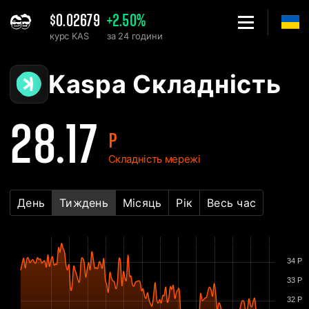
$0.02679
+2.50%
курс KAS
за 24 години
Home
Kaspa KAS Графік складності мережі - 2Miners
Kaspa Складність
28.17
P
Складність мережі
День
Тиждень
Місяць
Рік
Весь час
34 P
33 P
32 P