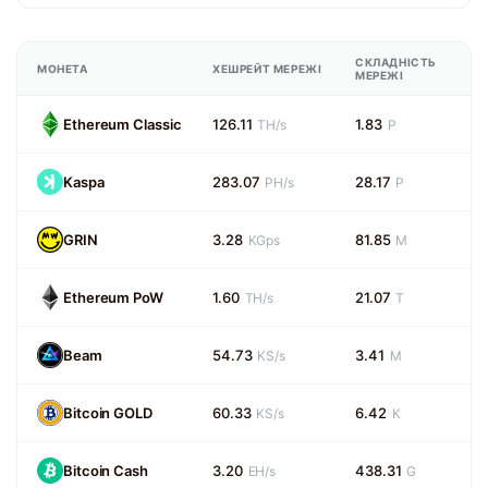
СКЛАДНІСТЬ
МОНЕТА
ХЕШРЕЙТ МЕРЕЖІ
МЕРЕЖІ
Ethereum Classic
126.11
1.83
TH/s
P
Kaspa
283.07
28.17
PH/s
P
GRIN
3.28
81.85
KGps
M
Ethereum PoW
1.60
21.07
TH/s
T
Beam
54.73
3.41
KS/s
M
Bitcoin GOLD
60.33
6.42
KS/s
K
Bitcoin Cash
3.20
438.31
EH/s
G