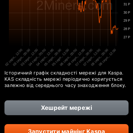
2Miners.com
31 P
30 P
29 P
28 P
27 P
02 серп., 12:00
03 серп., 00:00
03 серп., 12:00
04 серп., 00:00
04 серп., 12:00
05 серп., 00:00
05 серп., 12:00
06 серп., 00:00
06 серп., 12:00
07 серп., 00:00
07 серп., 12:00
08 серп., 00:00
08 серп., 12:00
Історичний графік складності мережі для Kaspa.
KAS складність мережі періодично коригується
залежно від середнього часу знаходження блоку.
Хешрейт мережі
Запустити майнінг Kaspa