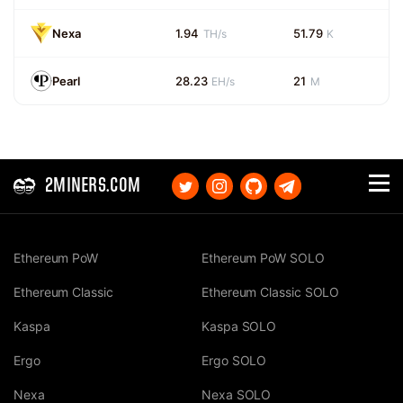
Nexa
1.94
51.79
TH/s
K
Pearl
28.23
21
EH/s
M
2MINERS.COM
Ethereum PoW
Ethereum PoW SOLO
Ethereum Classic
Ethereum Classic SOLO
Kaspa
Kaspa SOLO
Ergo
Ergo SOLO
Nexa
Nexa SOLO