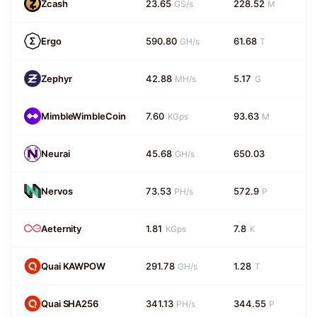
Zcash
23.65
228.52
GS/s
M
Ergo
590.80
61.68
GH/s
T
Zephyr
42.88
5.17
MH/s
G
MimbleWimbleCoin
7.60
93.63
KGps
M
Neurai
45.68
650.03
GH/s
Nervos
73.53
572.9
PH/s
P
Aeternity
1.81
7.8
KGps
K
Quai KAWPOW
291.78
1.28
GH/s
T
Quai SHA256
341.13
344.55
PH/s
P