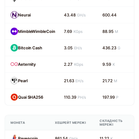
Neurai
43.48
600.44
GH/s
MimbleWimbleCoin
7.69
88.95
KGps
M
Bitcoin Cash
3.05
436.23
EH/s
G
Aeternity
2.27
9.59
KGps
K
Pearl
21.63
21.72
EH/s
M
Quai SHA256
110.39
197.99
PH/s
P
СКЛАДНІСТЬ
МОНЕТА
ХЕШРЕЙТ МЕРЕЖІ
МЕРЕЖІ
Ravencoin
861.54
11.22
GH/s
K