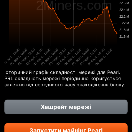
2Miners.com
22.6 M
22.4 M
22.2 M
22 M
21.8 M
21.6 M
31 лип., 12:00
01 серп., 00:00
01 серп., 12:00
02 серп., 00:00
02 серп., 12:00
03 серп., 00:00
03 серп., 12:00
04 серп., 00:00
04 серп., 12:00
05 серп., 00:00
05 серп., 12:00
06 серп., 00:00
06 серп., 12:00
Історичний графік складності мережі для Pearl.
PRL складність мережі періодично коригується
залежно від середнього часу знаходження блоку.
Хешрейт мережі
Запустити майнінг Pearl