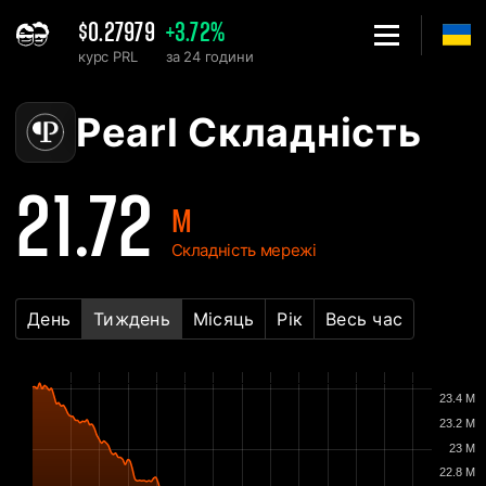
$0.27979
+3.72%
курс PRL
за 24 години
Home
Pearl PRL Графік складності мережі - 2Miners
Pearl Складність
21.72
M
Складність мережі
День
Тиждень
Місяць
Рік
Весь час
23.4 M
23.2 M
23 M
22.8 M