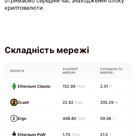
отримаємо середній час знаходження блоку
криптовалюти.
Складність мережі
ХЕШРЕЙТ
СКЛАДНІСТЬ
МОНЕТА
МЕРЕЖІ
МЕРЕЖІ
Ethereum Classic
152.99
2.01
TH/s
P
Zcash
22.82
205.29
GS/s
M
Ergo
468.80
59.06
GH/s
T
Ethereum PoW
1.70
21.5
TH/s
T