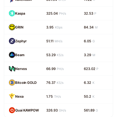
Kaspa
325.04
32.53
PH/s
P
GRIN
3.95
84.34
KGps
M
Zephyr
51.11
6.05
MH/s
G
Beam
53.29
3.29
KS/s
M
Nervos
66.99
623.02
PH/s
P
Bitcoin GOLD
76.37
6.32
KS/s
K
Nexa
1.75
50.2
TH/s
K
Quai KAWPOW
326.93
561.89
GH/s
G