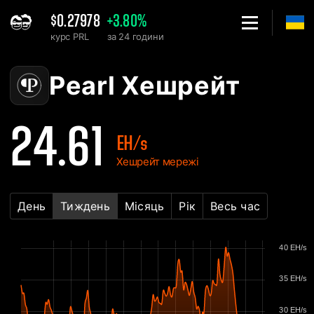
$0.27978
+3.80%
курс PRL
за 24 години
Home
Pearl PRL Графік хешрейту мережі - 2Miners
Pearl Хешрейт
24.61
EH/s
Хешрейт мережі
День
Тиждень
Місяць
Рік
Весь час
40 EH/s
35 EH/s
30 EH/s