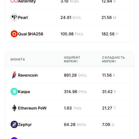
Aeternity
3.19
12.84
KGps
K
Pearl
24.61
21.56
EH/s
M
Quai SHA256
105.98
182.56
PH/s
P
ХЕШРЕЙТ
СКЛАДНІСТЬ
МОНЕТА
МЕРЕЖІ
МЕРЕЖІ
Ravencoin
891.28
11.56
GH/s
K
Kaspa
314.96
31.42
PH/s
P
Ethereum PoW
1.63
21.27
TH/s
T
Zephyr
64.28
7.09
MH/s
G