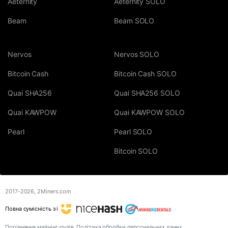
Aeternity
Aeternity SOLO
Beam
Beam SOLO
Nervos
Nervos SOLO
Bitcoin Cash
Bitcoin Cash SOLO
Quai SHA256
Quai SHA256 SOLO
Quai KAWPOW
Quai KAWPOW SOLO
Pearl
Pearl SOLO
Bitcoin SOLO
2017-2026,
2Miners.com
Повна сумісність з і
Порівняння майнінг-пулів
Політика обробки персональних даних