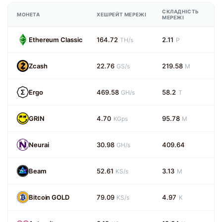
СКЛАДНІСТЬ
МОНЕТА
ХЕШРЕЙТ МЕРЕЖІ
МЕРЕЖІ
Ethereum Classic
164.72
2.11
TH/s
P
Zcash
22.76
219.58
GS/s
M
Ergo
469.58
58.2
GH/s
T
GRIN
4.70
95.78
KGps
M
Neurai
30.98
409.64
GH/s
Beam
52.61
3.13
KS/s
M
Bitcoin GOLD
79.09
4.97
KS/s
K