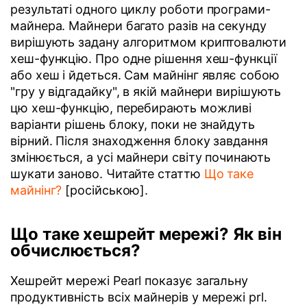
результаті одного циклу роботи програми-
майнера. Майнери багато разів на секунду
вирішують задану алгоритмом криптовалюти
хеш-функцію. Про одне рішення хеш-функції
або хеш і йдеться. Сам майнінг являє собою
"гру у відгадайку", в якій майнери вирішують
цю хеш-функцію, перебирають можливі
варіанти рішень блоку, поки не знайдуть
вірний. Після знаходження блоку завдання
змінюється, а усі майнери світу починають
шукати заново. Читайте статтю
Що таке
майнінг?
[російською].
Що таке хешрейт мережі? Як він
обчислюється?
Хешрейт мережі Pearl показує загальну
продуктивність всіх майнерів у мережі prl.