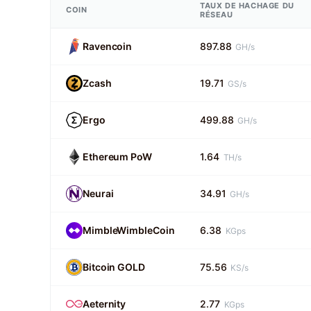
TAUX DE HACHAGE DU
COIN
RÉSEAU
Ravencoin
897.88
GH/s
Zcash
19.71
GS/s
Ergo
499.88
GH/s
Ethereum PoW
1.64
TH/s
Neurai
34.91
GH/s
MimbleWimbleCoin
6.38
KGps
Bitcoin GOLD
75.56
KS/s
Aeternity
2.77
KGps