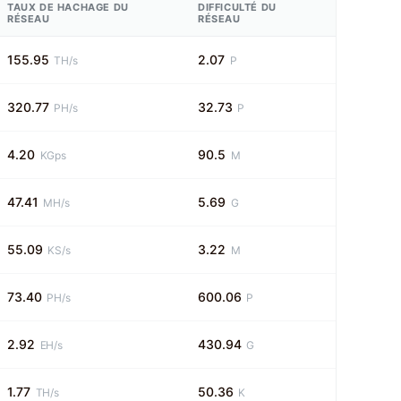
TAUX DE HACHAGE DU
DIFFICULTÉ DU
RÉSEAU
RÉSEAU
155.95
2.07
TH/s
P
320.77
32.73
PH/s
P
4.20
90.5
KGps
M
47.41
5.69
MH/s
G
55.09
3.22
KS/s
M
73.40
600.06
PH/s
P
2.92
430.94
EH/s
G
1.77
50.36
TH/s
K