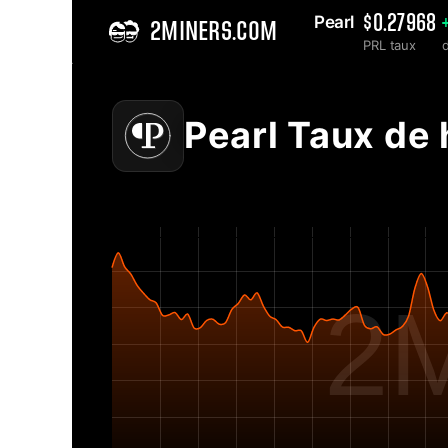
Pearl 
$0.27968
2MINERS.COM
PRL taux
Home
Graphique du taux de hachage du réseau Pearl PRL - 2Miners
Pearl Taux de
2M