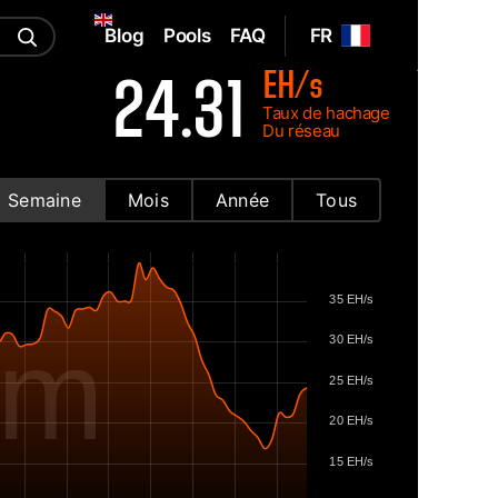
Blog
Pools
FAQ
FR
EH/s
24.31
Taux de hachage
Du réseau
Semaine
Mois
Année
Tous
35 EH/s
om
30 EH/s
25 EH/s
20 EH/s
15 EH/s