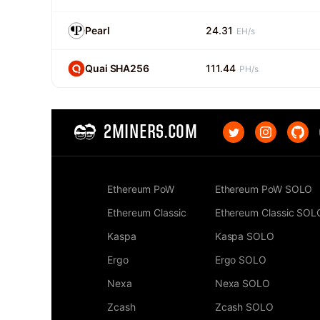
Pearl
24.31
EH/s
Quai SHA256
111.44
PH/s
2MINERS.COM
Ethereum PoW
Ethereum PoW SOLO
Ethereum Classic
Ethereum Classic SOL
Kaspa
Kaspa SOLO
Ergo
Ergo SOLO
Nexa
Nexa SOLO
Zcash
Zcash SOLO