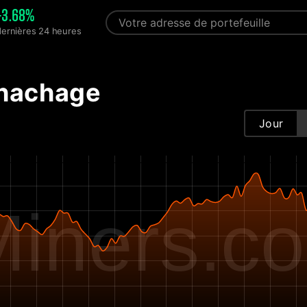
+3.68%
dernières 24 heures
 hachage
Jour
iners.c