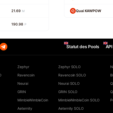
21.69
Quai KAWPOW
M
190.98
P
Statut des Pools
API
Zephyr
Zephyr SOLO
N
O
Ravencoin
Ravencoin SOLO
B
Neurai
Neurai SOLO
Q
GRIN
GRIN SOLO
Q
MimbleWimbleCoin
MimbleWimbleCoin SOLO
P
Aeternity
Aeternity SOLO