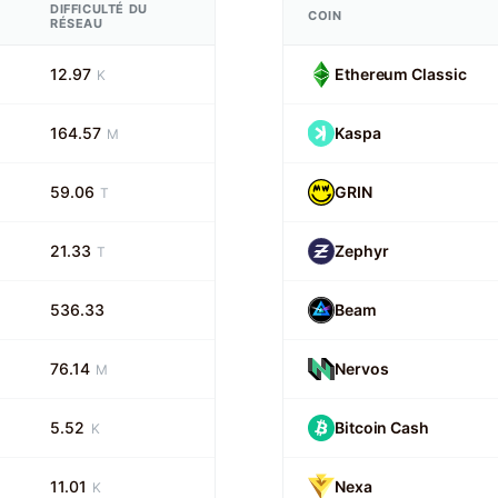
DIFFICULTÉ DU
COIN
RÉSEAU
12.97
Ethereum Classic
K
164.57
Kaspa
M
59.06
GRIN
T
21.33
Zephyr
T
536.33
Beam
76.14
Nervos
M
5.52
Bitcoin Cash
K
11.01
Nexa
K