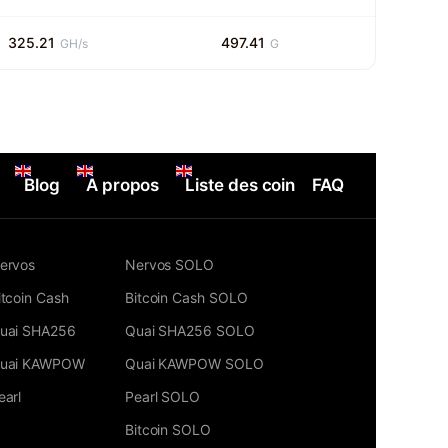
325.21
497.41
GH/s
G
Blog
A propos
Liste des coin
FAQ
ervos
Nervos SOLO
itcoin Cash
Bitcoin Cash SOLO
uai SHA256
Quai SHA256 SOLO
uai KAWPOW
Quai KAWPOW SOLO
earl
Pearl SOLO
Bitcoin SOLO