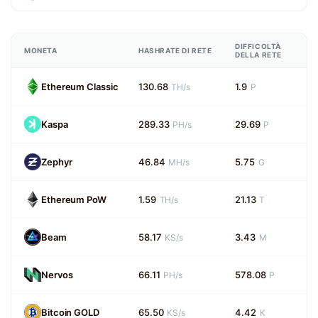
DIFFICOLTÀ
MONETA
HASHRATE DI RETE
DELLA RETE
Ethereum Classic
130.68
1.9
TH/s
P
Kaspa
289.33
29.69
PH/s
P
Zephyr
46.84
5.75
MH/s
G
Ethereum PoW
1.59
21.13
TH/s
T
Beam
58.17
3.43
KS/s
M
Nervos
66.11
578.08
PH/s
P
Bitcoin GOLD
65.50
4.42
KS/s
K