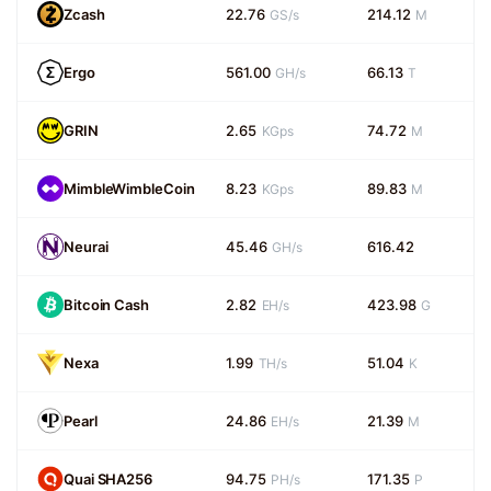
Zcash
22.76
214.12
GS/s
M
Ergo
561.00
66.13
GH/s
T
GRIN
2.65
74.72
KGps
M
MimbleWimbleCoin
8.23
89.83
KGps
M
Neurai
45.46
616.42
GH/s
Bitcoin Cash
2.82
423.98
EH/s
G
Nexa
1.99
51.04
TH/s
K
Pearl
24.86
21.39
EH/s
M
Quai SHA256
94.75
171.35
PH/s
P