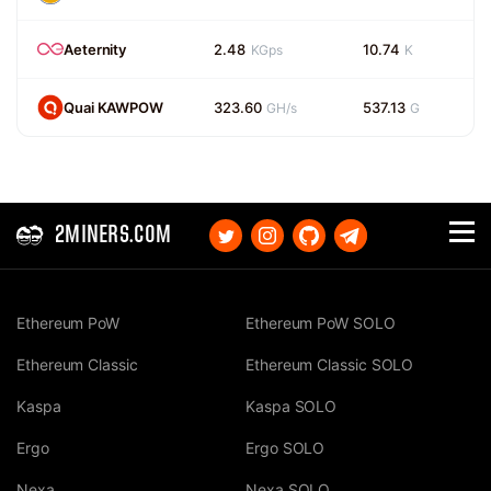
Aeternity
2.48
10.74
KGps
K
Quai KAWPOW
323.60
537.13
GH/s
G
2MINERS.COM
Ethereum PoW
Ethereum PoW SOLO
Ethereum Classic
Ethereum Classic SOLO
Kaspa
Kaspa SOLO
Ergo
Ergo SOLO
Nexa
Nexa SOLO