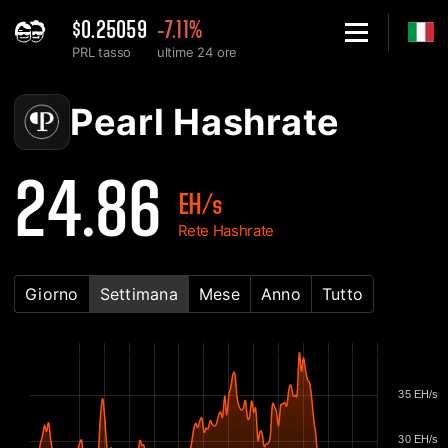
$0.25059
-7.11%
PRL tasso
ultime 24 ore
Home
Pearl PRL Grafico di Hashrate della rete - 2Miners
Pearl Hashrate
24.86
EH/s
Rete Hashrate
Giorno
Settimana
Mese
Anno
Tutto
35 EH/s
30 EH/s