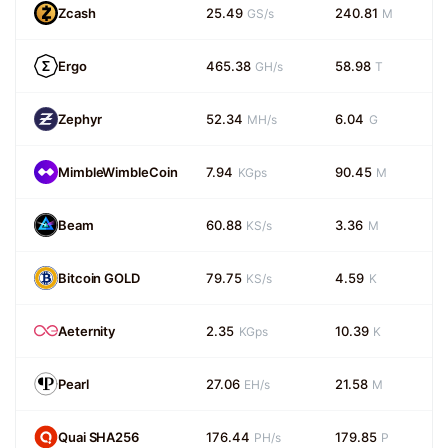
Zcash
25.49
240.81
GS/s
M
Ergo
465.38
58.98
GH/s
T
Zephyr
52.34
6.04
MH/s
G
MimbleWimbleCoin
7.94
90.45
KGps
M
Beam
60.88
3.36
KS/s
M
Bitcoin GOLD
79.75
4.59
KS/s
K
Aeternity
2.35
10.39
KGps
K
Pearl
27.06
21.58
EH/s
M
Quai SHA256
176.44
179.85
PH/s
P