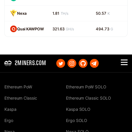
Nexa
1.81
50.57
TH/s
K
Quai KAWPOW
321.63
494.73
GH/s
G
2MINERS.COM
Ethereum PoW
Ethereum PoW SOLO
Ethereum Classic
Ethereum Classic SOLO
Kaspa
Kaspa SOLO
Ergo
Ergo SOLO
Nexa
Nexa SOLO