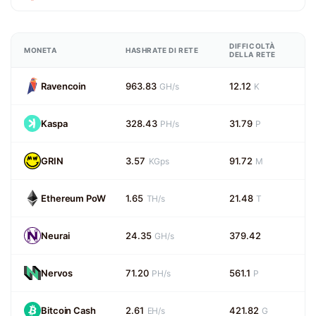
DIFFICOLTÀ
MONETA
HASHRATE DI RETE
DELLA RETE
Ravencoin
963.83
12.12
GH/s
K
Kaspa
328.43
31.79
PH/s
P
GRIN
3.57
91.72
KGps
M
Ethereum PoW
1.65
21.48
TH/s
T
Neurai
24.35
379.42
GH/s
Nervos
71.20
561.1
PH/s
P
Bitcoin Cash
2.61
421.82
EH/s
G