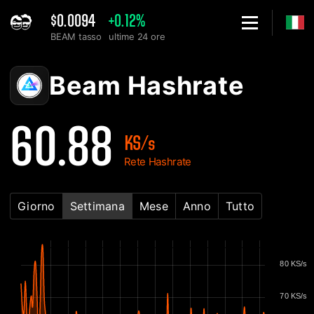
$0.0094
+0.12%
BEAM tasso
ultime 24 ore
Home
Beam Grafico di Hashrate della rete - 2Miners
Beam Hashrate
60.88
KS/s
Rete Hashrate
Giorno
Settimana
Mese
Anno
Tutto
80 KS/s
70 KS/s