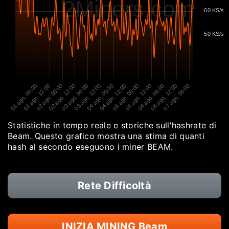
2Miners.com
60 KS/s
50 KS/s
01 ago, 00:00
01 ago, 12:00
02 ago, 00:00
02 ago, 12:00
03 ago, 00:00
03 ago, 12:00
04 ago, 00:00
04 ago, 12:00
05 ago, 00:00
05 ago, 12:00
06 ago, 00:00
06 ago, 12:00
07 ago, 00:00
Statistiche in tempo reale e storiche sull'hashrate di
Beam. Questo grafico mostra una stima di quanti
hash al secondo eseguono i miner BEAM.
Rete Difficoltà
INIZIA MINING Beam