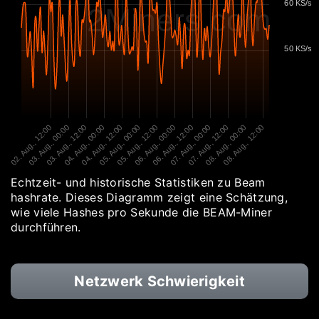
60 KS/s
2Miners.com
50 KS/s
02. Aug., 12:00
03. Aug., 00:00
03. Aug., 12:00
04. Aug., 00:00
04. Aug., 12:00
05. Aug., 00:00
05. Aug., 12:00
06. Aug., 00:00
06. Aug., 12:00
07. Aug., 00:00
07. Aug., 12:00
08. Aug., 00:00
08. Aug., 12:00
Echtzeit- und historische Statistiken zu Beam
hashrate. Dieses Diagramm zeigt eine Schätzung,
wie viele Hashes pro Sekunde die BEAM-Miner
durchführen.
Netzwerk Schwierigkeit