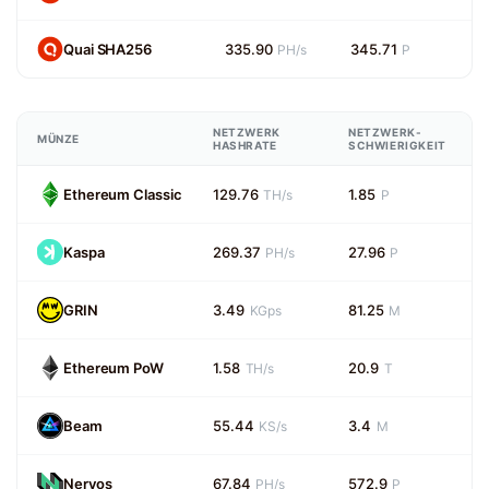
Quai SHA256
335.90
345.71
PH/s
P
NETZWERK
NETZWERK-
MÜNZE
HASHRATE
SCHWIERIGKEIT
Ethereum Classic
129.76
1.85
TH/s
P
Kaspa
269.37
27.96
PH/s
P
GRIN
3.49
81.25
KGps
M
Ethereum PoW
1.58
20.9
TH/s
T
Beam
55.44
3.4
KS/s
M
Nervos
67.84
572.9
PH/s
P