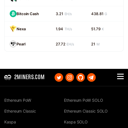
Bitcoin Cash
3.21
438.81
EH/s
G
Nexa
1.94
51.79
TH/s
K
Pearl
27.72
21
EH/s
M
2MINERS.COM
Ethereum PoW
Ethereum PoW SOLO
Ethereum Classic
Ethereum Classic SOLO
Kaspa
Kaspa SOLO