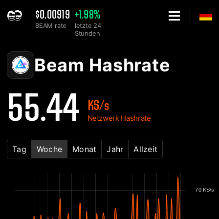
$0.00919
+1.98%
BEAM rate
letzte 24
Stunden
Home
Beam Netzwerk Hashrate Chart - 2Miners
Beam Hashrate
55.44
KS/s
Netzwerk Hashrate
Tag
Woche
Monat
Jahr
Allzeit
70 KS/s