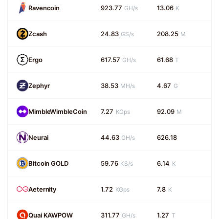
Ravencoin
923.77
13.06
GH/s
K
Zcash
24.83
208.25
GS/s
M
Ergo
617.57
61.68
GH/s
T
Zephyr
38.53
4.67
MH/s
G
MimbleWimbleCoin
7.27
92.09
KGps
M
Neurai
44.63
626.18
GH/s
Bitcoin GOLD
59.76
6.14
KS/s
K
Aeternity
1.72
7.8
KGps
K
Quai KAWPOW
311.77
1.27
GH/s
T