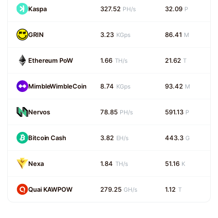
Kaspa
327.52
32.09
PH/s
P
GRIN
3.23
86.41
KGps
M
Ethereum PoW
1.66
21.62
TH/s
T
MimbleWimbleCoin
8.74
93.42
KGps
M
Nervos
78.85
591.13
PH/s
P
Bitcoin Cash
3.82
443.3
EH/s
G
Nexa
1.84
51.16
TH/s
K
Quai KAWPOW
279.25
1.12
GH/s
T