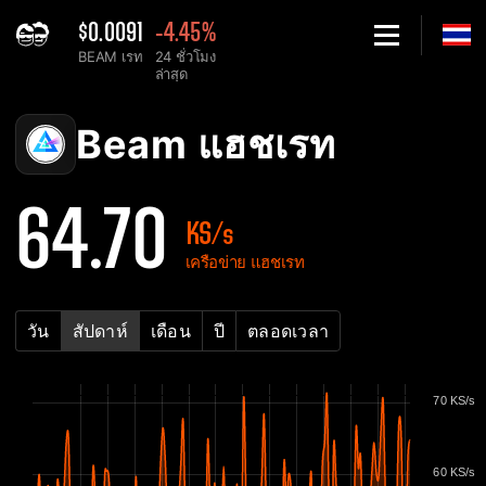
$0.0091
-4.45%
BEAM เรท
24 ชั่วโมง
ล่าสุด
Home
Beam แผนภูมิเครือข่ายแฮชเรต - 2Miners
Beam แฮชเรท
64.70
KS/s
เครือข่าย แฮชเรท
วัน
สัปดาห์
เดือน
ปี
ตลอดเวลา
70 KS/s
60 KS/s