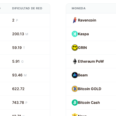
D
DIFICULTAD DE RED
MONEDA
2
Ravencoin
P
200.13
Kaspa
M
59.19
GRIN
T
5.91
Ethereum PoW
G
93.46
Beam
M
622.72
Bitcoin GOLD
743.78
Bitcoin Cash
P