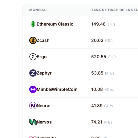
MONEDA
TASA DE HASH DE LA RE
Ethereum Classic
149.48
TH/s
Zcash
20.63
GS/s
Ergo
520.55
GH/s
Zephyr
53.85
MH/s
MimbleWimbleCoin
10.08
KGps
Neurai
41.89
GH/s
Nervos
74.21
PH/s