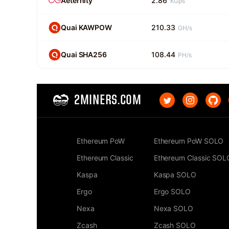
Aeternity
2.86
KGps
Quai KAWPOW
210.33
GH/s
Quai SHA256
108.44
PH/s
2MINERS.COM
Ethereum PoW
Ethereum PoW SOLO
Ethereum Classic
Ethereum Classic SOL
Kaspa
Kaspa SOLO
Ergo
Ergo SOLO
Nexa
Nexa SOLO
Zcash
Zcash SOLO