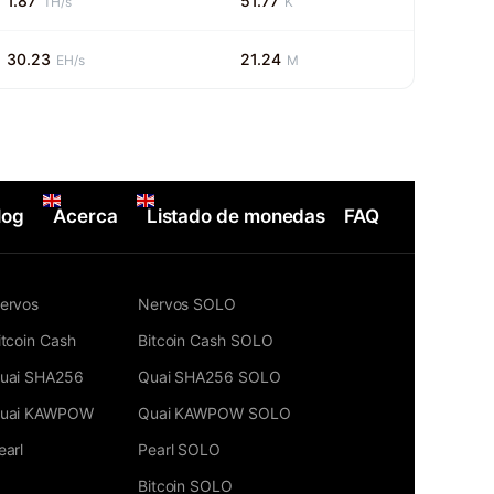
1.87
51.77
TH/s
K
30.23
21.24
EH/s
M
log
Acerca
Listado de monedas
FAQ
ervos
Nervos SOLO
itcoin Cash
Bitcoin Cash SOLO
uai SHA256
Quai SHA256 SOLO
uai KAWPOW
Quai KAWPOW SOLO
earl
Pearl SOLO
Bitcoin SOLO