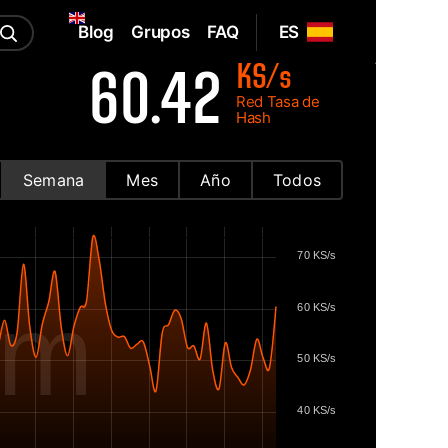
Blog
Grupos
FAQ
ES
KS/s
60.42
Red Tasa de
Hash
Semana
Mes
Año
Todos
70 KS/s
om
60 KS/s
50 KS/s
40 KS/s