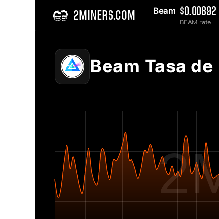
Beam 
$0.00892
2MINERS.COM
BEAM rate
Home
Beam Gráfica de Tasa de Hash de la Red - 2Miners
Beam Tasa de
2M