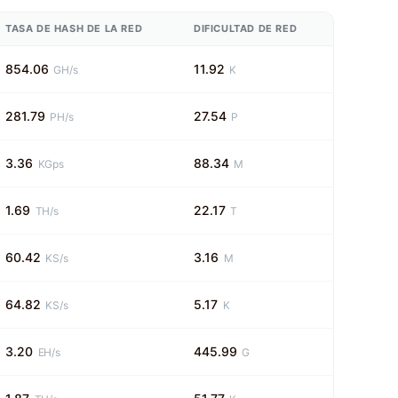
TASA DE HASH DE LA RED
DIFICULTAD DE RED
854.06
11.92
GH/s
K
281.79
27.54
PH/s
P
3.36
88.34
KGps
M
1.69
22.17
TH/s
T
60.42
3.16
KS/s
M
64.82
5.17
KS/s
K
3.20
445.99
EH/s
G