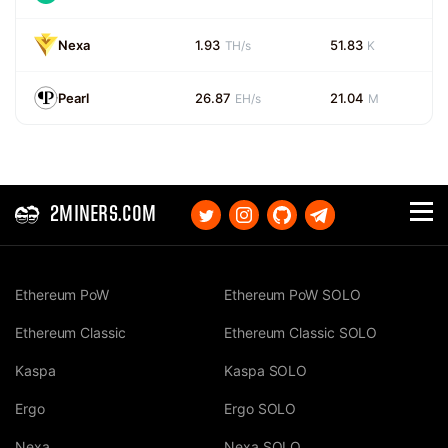
Nexa
1.93
51.83
TH/s
K
Pearl
26.87
21.04
EH/s
M
2MINERS.COM
Ethereum PoW
Ethereum PoW SOLO
Ethereum Classic
Ethereum Classic SOLO
Kaspa
Kaspa SOLO
Ergo
Ergo SOLO
Nexa
Nexa SOLO