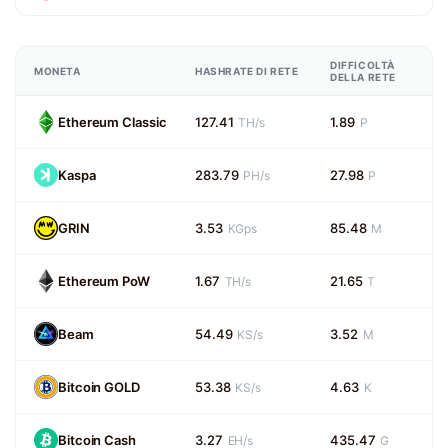
DIFFICOLTÀ
MONETA
HASHRATE DI RETE
DELLA RETE
Ethereum Classic
127.41
1.89
TH/s
P
Kaspa
283.79
27.98
PH/s
P
GRIN
3.53
85.48
KGps
M
Ethereum PoW
1.67
21.65
TH/s
T
Beam
54.49
3.52
KS/s
M
Bitcoin GOLD
53.38
4.63
KS/s
K
Bitcoin Cash
3.27
435.47
EH/s
G