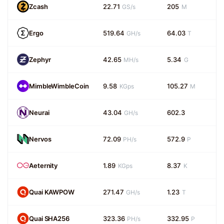
Zcash
22.71
205
GS/s
M
Ergo
519.64
64.03
GH/s
T
Zephyr
42.65
5.34
MH/s
G
MimbleWimbleCoin
9.58
105.27
KGps
M
Neurai
43.04
602.3
GH/s
Nervos
72.09
572.9
PH/s
P
Aeternity
1.89
8.37
KGps
K
Quai KAWPOW
271.47
1.23
GH/s
T
Quai SHA256
323.36
332.95
PH/s
P