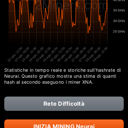
2Miners.com
35 GH/s
30 GH/s
25 GH/s
02 ago, 12:00
03 ago, 00:00
03 ago, 12:00
04 ago, 00:00
04 ago, 12:00
05 ago, 00:00
05 ago, 12:00
06 ago, 00:00
06 ago, 12:00
07 ago, 00:00
07 ago, 12:00
08 ago, 00:00
08 ago, 12:00
Statistiche in tempo reale e storiche sull'hashrate di
Neurai. Questo grafico mostra una stima di quanti
hash al secondo eseguono i miner XNA.
Rete Difficoltà
INIZIA MINING Neurai