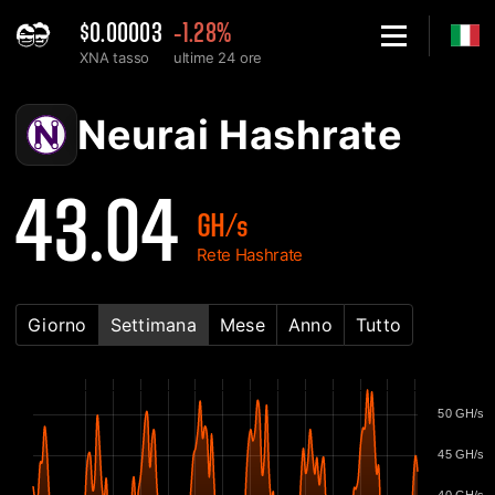
$0.00003
-1.28%
XNA tasso
ultime 24 ore
Home
Neurai XNA Grafico di Hashrate della rete - 2Miners
Neurai Hashrate
43.04
GH/s
Rete Hashrate
Giorno
Settimana
Mese
Anno
Tutto
50 GH/s
45 GH/s
40 GH/s