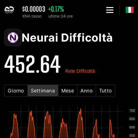
$0.00003
+0.17%
XNA tasso
ultime 24 ore
Home
Neurai XNA Grafico di difficoltà della rete - 2Miners
Neurai Difficoltà
452.64
Rete Difficoltà
Giorno
Settimana
Mese
Anno
Tutto
700
650
600
550