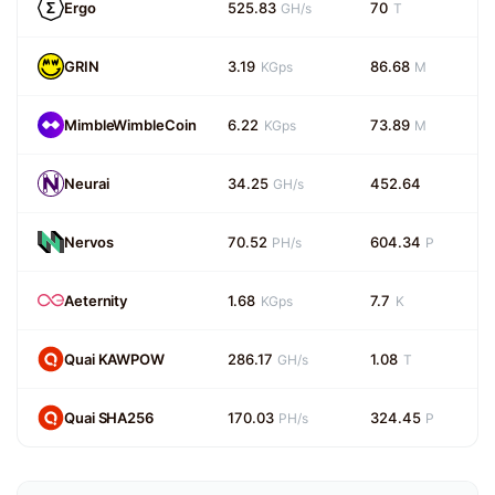
Ergo
525.83
70
GH/s
T
GRIN
3.19
86.68
KGps
M
MimbleWimbleCoin
6.22
73.89
KGps
M
Neurai
34.25
452.64
GH/s
Nervos
70.52
604.34
PH/s
P
Aeternity
1.68
7.7
KGps
K
Quai KAWPOW
286.17
1.08
GH/s
T
Quai SHA256
170.03
324.45
PH/s
P