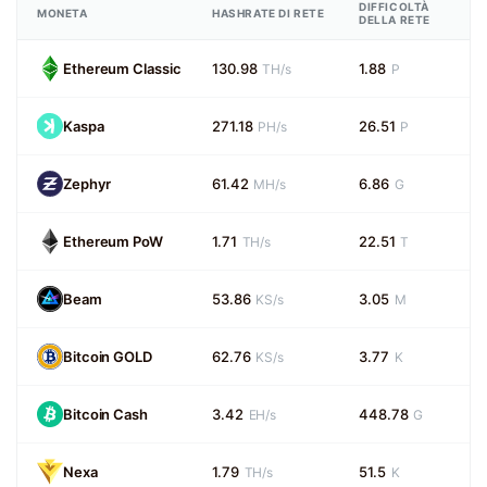
DIFFICOLTÀ
MONETA
HASHRATE DI RETE
DELLA RETE
Ethereum Classic
130.98
1.88
TH/s
P
Kaspa
271.18
26.51
PH/s
P
Zephyr
61.42
6.86
MH/s
G
Ethereum PoW
1.71
22.51
TH/s
T
Beam
53.86
3.05
KS/s
M
Bitcoin GOLD
62.76
3.77
KS/s
K
Bitcoin Cash
3.42
448.78
EH/s
G
Nexa
1.79
51.5
TH/s
K