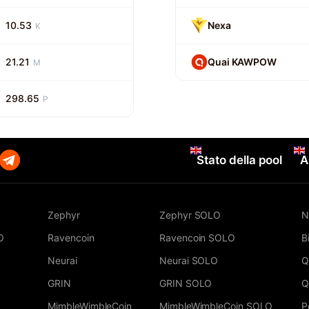
10.53
Nexa
K
21.21
Quai KAWPOW
M
298.65
P
Stato della pool
A
Zephyr
Zephyr SOLO
N
O
Ravencoin
Ravencoin SOLO
B
Neurai
Neurai SOLO
Q
GRIN
GRIN SOLO
Q
MimbleWimbleCoin
MimbleWimbleCoin SOLO
P