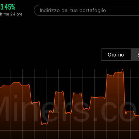
+3.45%
ltime 24 ore
Giorno
iners.c