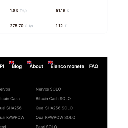
1.83
51.16
TH/s
K
275.70
1.12
GH/s
T
PI
Blog
About
Elenco monete
FAQ
ervos
Nervos SOLO
itcoin Cash
Bitcoin Cash SOLO
uai SHA256
Quai SHA256 SOLO
uai KAWPOW
Quai KAWPOW SOLO
earl
Pearl SOLO