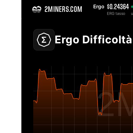
Ergo 
$0.24364
2MINERS.COM
ERG tasso
u
Home
Ergo ERG Grafico di difficoltà della rete - 2Miners
Ergo Difficoltà
2M