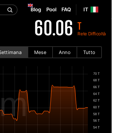
Blog
Pool
FAQ
IT
60.06
T
Rete Difficoltà
Settimana
Mese
Anno
Tutto
70 T
68 T
om
66 T
64 T
62 T
60 T
58 T
56 T
54 T