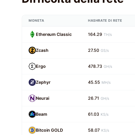
MONETA
HASHRATE DI RETE
Ethereum Classic
164.29
TH/s
Zcash
27.50
GS/s
Ergo
478.73
GH/s
Zephyr
45.55
MH/s
Neurai
26.71
GH/s
Beam
61.03
KS/s
Bitcoin GOLD
58.07
KS/s