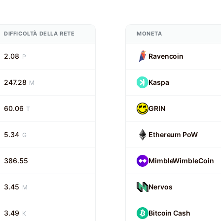
DIFFICOLTÀ DELLA RETE
MONETA
2.08
Ravencoin
P
247.28
Kaspa
M
60.06
GRIN
T
5.34
Ethereum PoW
G
386.55
MimbleWimbleCoin
3.45
Nervos
M
3.49
Bitcoin Cash
K