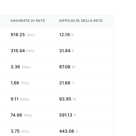
HASHRATE DI RETE
DIFFICOLTÀ DELLA RETE
918.25
12.19
GH/s
K
316.94
31.94
PH/s
P
3.36
87.08
KGps
M
1.66
21.66
TH/s
T
9.11
93.95
KGps
M
74.96
591.13
PH/s
P
3.75
443.08
EH/s
G