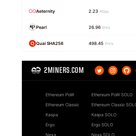
Aeternity
2.23
KGps
Pearl
26.96
EH/s
Quai SHA256
498.45
PH/s
2MINERS.COM
Ethereum PoW
Ethereum PoW SOLO
Ethereum Classic
Ethereum Classic SOL
Kaspa
Kaspa SOLO
Ergo
Ergo SOLO
Nexa
Nexa SOLO