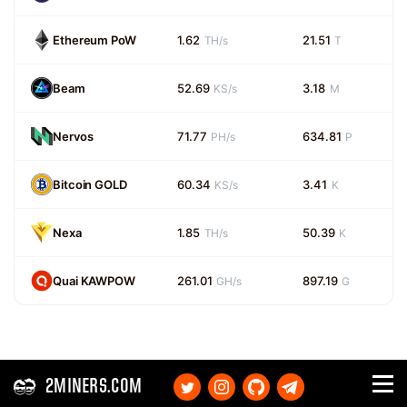
Ethereum PoW
1.62
21.51
TH/s
T
Beam
52.69
3.18
KS/s
M
Nervos
71.77
634.81
PH/s
P
Bitcoin GOLD
60.34
3.41
KS/s
K
Nexa
1.85
50.39
TH/s
K
Quai KAWPOW
261.01
897.19
GH/s
G
2MINERS.COM