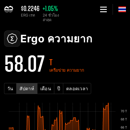
$0.2246
+1.05%
ERG เรท
24 ชั่วโมง
ล่าสุด
Home
Ergo ERG แผนภูมิความยากของเครือข่าย - 2Miners
Ergo ความยาก
58.07
T
เครือข่าย ความยาก
วัน
สัปดาห์
เดือน
ปี
ตลอดเวลา
70 T
68 T
66 T